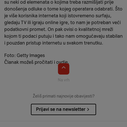
su neki od elemenata o kojima treba razmišljati prije
donošenja odluke o tome kojeg operatera odabrati. Što
je više korisnika interneta koji istovremeno surfaju,
gledaju TV ili igraju online igre, to nam je potreban veći
podatkovni promet. On pak ovisi o kvalitetnoj mreži
kojom ti podaci putuju i tako nam omogućavaju stabilan
i pouzdan pristup internetu u svakom trenutku.
Foto: Getty Images
Članak možeš pročitati i
ovdje
.
Na vrh
Želiš primati najnovije obavijesti?
Prijavi se na newsletter