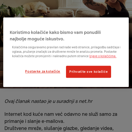
Koristimo kolačiće kako bismo vam ponudili
najbolje moguće iskustvo.
Kolačićima osiguravamo pravilan rad naše web stranice, prilagodbu sadržaja i
oglasa, pružanje značajki za društvene mreže te analizu prometa. Postavke
kolačića možete promijeniti i naknadno putem stranice
Izjave o kolačićima.
Postavke za kolačiće
Prihvatite sve kolačiće
Ovaj članak nastao je u suradnji s net.hr
Internet kod kuće nam već odavno ne služi samo za
primanje i slanje e-mailova.
Društvene mreže, slušanje glazbe, gledanje videa,