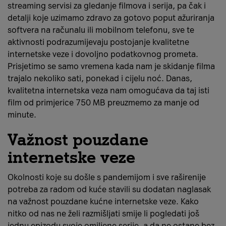
streaming servisi za gledanje filmova i serija, pa čak i
detalji koje uzimamo zdravo za gotovo poput ažuriranja
softvera na računalu ili mobilnom telefonu, sve te
aktivnosti podrazumijevaju postojanje kvalitetne
internetske veze i dovoljno podatkovnog prometa.
Prisjetimo se samo vremena kada nam je skidanje filma
trajalo nekoliko sati, ponekad i cijelu noć. Danas,
kvalitetna internetska veza nam omogućava da taj isti
film od primjerice 750 MB preuzmemo za manje od
minute.
Važnost pouzdane
internetske veze
Okolnosti koje su došle s pandemijom i sve raširenije
potreba za radom od kuće stavili su dodatan naglasak
na važnost pouzdane kućne internetske veze. Kako
nitko od nas ne želi razmišljati smije li pogledati još
jednu epizodu svoje omiljene serije, a da ne ostane bez