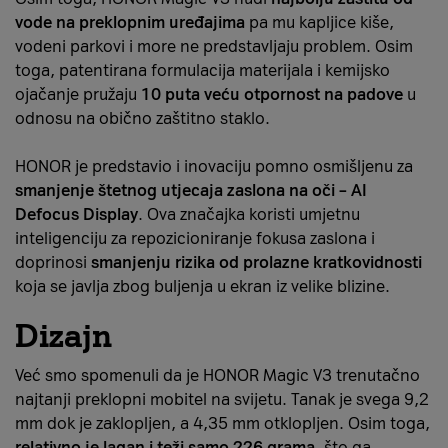
vode na preklopnim uređajima
pa mu kapljice kiše,
vodeni parkovi i more ne predstavljaju problem. Osim
toga, patentirana formulacija materijala i kemijsko
ojačanje pružaju
10 puta veću otpornost na padove
u
odnosu na obično zaštitno staklo.
HONOR je predstavio i inovaciju pomno osmišljenu za
smanjenje štetnog utjecaja zaslona na oči – AI
Defocus Display
. Ova značajka koristi umjetnu
inteligenciju za repozicioniranje fokusa zaslona i
doprinosi
smanjenju rizika od prolazne kratkovidnosti
koja se javlja zbog buljenja u ekran iz velike blizine.
Dizajn
Već smo spomenuli da je HONOR Magic V3 trenutačno
najtanji preklopni mobitel na svijetu. Tanak je svega 9,2
mm dok je zaklopljen, a 4,35 mm otklopljen. Osim toga,
relativno je lagan i teži samo 226 grama
, što ga