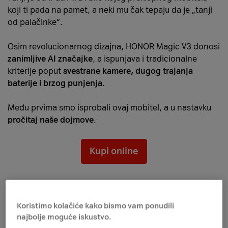
koji ti pada na pamet, a neki mu čak tepaju da je „tanji
od palačinke“.
Osim revolucionarnog dizajna, HONOR Magic V3 donosi
zanimljive AI značajke
, a ispunjava i tradicionalne
kriterije poput
svestrane kamere, dugog trajanja
baterije i brzog punjenja
.
Među prvima smo isprobali ovaj mobitel, a u nastavku
pročitaj naše dojmove
.
Kupi online
Kamera
Koristimo kolačiće kako bismo vam ponudili
najbolje moguće iskustvo.
HONOR Magic V3 ima
trostruku stražnju kameru
-