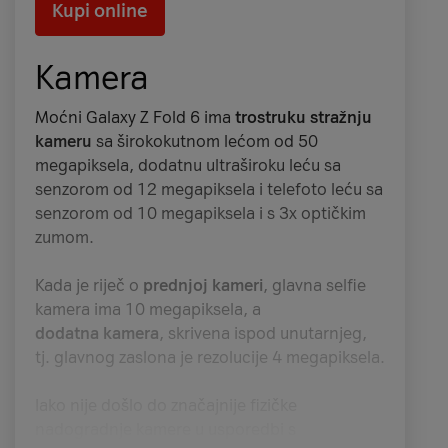
Kupi online
Kamera
Moćni Galaxy Z Fold 6 ima
trostruku stražnju
kameru
sa širokokutnom lećom od 50
megapiksela, dodatnu ultraširoku leću sa
senzorom od 12 megapiksela i telefoto leću sa
senzorom od 10 megapiksela i s 3x optičkim
zumom.
Kada je riječ o
prednjoj kameri
, glavna selfie
kamera ima 10 megapiksela, a
dodatna kamera
, skrivena ispod unutarnjeg,
tj. glavnog zaslona je rezolucije 4 megapiksela.
Iako nije došlo do značajnije fizičke
nadogradnje kamere u usporedbi s