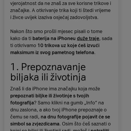
njezino trajanje
dulje nego kod prethodnika
.
vjerojatnost da ne znaš za sve korisne trikove i
Pa tako uz surfanje baterija drži do 12 sati i 42
značajke. A otkrivanje trika koji ti štedi vrijeme
minute, uz gledanje videa sedam sati i
i živce uvijek izaziva osjećaj zadovoljstva.
jednu minutu, a uz gejmanje 10 sati i 30
minuta.
Nakon što smo prošli mjesec pisali o tome
kako da ti
baterija na iPhoneu
duže traje
, sada
Mobitel podržava
brzo punjenje
uz 25-vatni
ti otkrivamo
10 trikova uz koje ćeš izvući
žični punjač, 15-vatno bežično i 4,5-vatno
maksimum iz svog pametnog telefona
.
reverzibilno bežično punjenje. To u praksi
znači da mu je za stopostotno punjenje
1. Prepoznavanje
potrebno otprilike sat i 24 minute, i da ćete
biljaka ili životinja
na njegovim „leđima“ moći bezbrižno dopuniti
bateriju bežičnih slušalica ili pametnog sata.
Znaš li da iPhone ima značajku koja može
prepoznati biljke ili životinje s tvojih
fotografija
? Samo klikni na gumb „Info“ na
dnu zaslona, a ako tvoj iPhone prepoznaje o
čemu se radi,
na dnu fotografije pojavit će se
simbol sa zvjezdicama
. Osim što ćeš saznati o
kojoj se biljci ili životinji radi, možeš i
potražiti