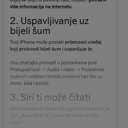
više informacija na internetu
.
2. Uspavljivanje uz
bijeli šum
Tvoj iPhone može postati
prijenosni uređaj
koji proizvodi bijeli šum i uspavljuje te
.
Ovu značajku pronađi u postavkama pod
Pristupačnost -> Audio i video -> Pozadinski
zvukovi i odaberi između zvukova kao što su
more, kiša i potok
.
3. Siri ti može čitati
Otvori aplikaciju Safari pa izgovori komandu za
Siri:
„Read this“ ili „I want to listen to this
Performanse i zaslon
page“
.