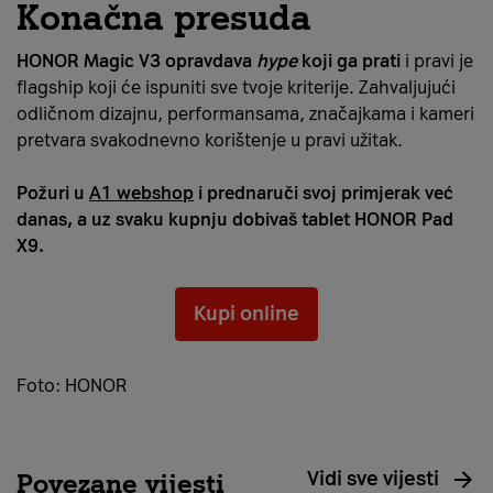
Konačna presuda
HONOR Magic V3 opravdava
hype
koji ga prati
i pravi je
flagship koji će ispuniti sve tvoje kriterije. Zahvaljujući
odličnom dizajnu, performansama, značajkama i kameri
pretvara svakodnevno korištenje u pravi užitak.
Požuri u
A1 webshop
i prednaruči svoj primjerak već
danas, a uz svaku kupnju dobivaš tablet HONOR Pad
X9.
Kupi online
Foto: HONOR
Vidi sve vijesti
Povezane vijesti