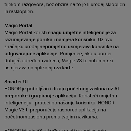
tijekom razgovora, bez obzira na to je li uređaj sklopljen
ili rasklopljen.
Magic Portal
Magic Portal koristi
snagu umjetne inteligencije za
razumijevanje poruka i namjera korisnika
. Uz ovu
značajku uređaj
neprimjetno usmjerava korisnike na
odgovarajuće aplikacije
. Primjerice, ako u poruci
dobiješ određenu adresu, Magic V3 te automatski
usmjerava na aplikaciju za karte.
Smarter UI
HONOR je poboljšao i
dizajn početnog zaslona uz AI
preporuke i grupiranje aplikacija
. Koristeći umjetnu
inteligenciju i prateći ponašanje korisnika, HONOR
Magic V3 ti preporučuje raspored aplikacija na
početnom zaslonu prema tvojim navikama.
HONOR Magic V3 također koristi razumijevanje