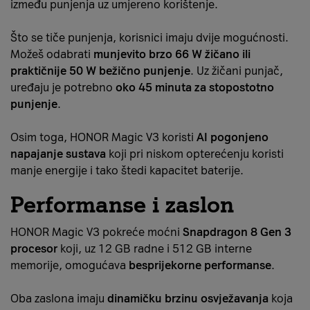
između punjenja uz umjereno korištenje.
Što se tiče punjenja, korisnici imaju dvije mogućnosti.
Možeš odabrati
munjevito brzo 66 W žičano ili
praktičnije 50 W bežično punjenje
. Uz žičani punjač,
uređaju je potrebno
oko 45 minuta za stopostotno
punjenje
.
Osim toga, HONOR Magic V3 koristi
AI pogonjeno
napajanje sustava
koji pri niskom opterećenju koristi
manje energije i tako štedi kapacitet baterije.
Performanse i zaslon
HONOR Magic V3 pokreće moćni
Snapdragon 8 Gen 3
procesor
koji, uz 12 GB radne i 512 GB interne
memorije, omogućava
besprijekorne performanse
.
Oba zaslona imaju
dinamičku brzinu osvježavanja
koja