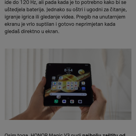
ide do 120 Hz, ali pada kada je to potrebno kako bi se
uštedjela baterija. Jednako su oštri i ugodni za čitanje,
igranje igrica ili gledanje videa. Pregib na unutarnjem
ekranu je vrlo suptilan i gotovo neprimjetan kada
gledaš direktno u ekran.
Osim toga, HONOR Magic V3 nudi
najbolju zaštitu od