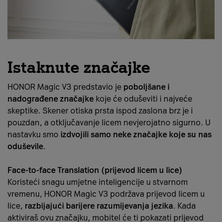
Istaknute značajke
HONOR Magic V3 predstavio je
poboljšane i
nadograđene značajke
koje će oduševiti i najveće
skeptike. Skener otiska prsta ispod zaslona brz je i
pouzdan, a otključavanje licem nevjerojatno sigurno. U
nastavku smo
izdvojili samo neke značajke koje su nas
oduševile
.
Face-to-face Translation (prijevod licem u lice)
Koristeći snagu umjetne inteligencije u stvarnom
vremenu, HONOR Magic V3 podržava prijevod licem u
lice,
razbijajući barijere razumijevanja jezika
. Kada
aktiviraš ovu značajku, mobitel će ti pokazati prijevod