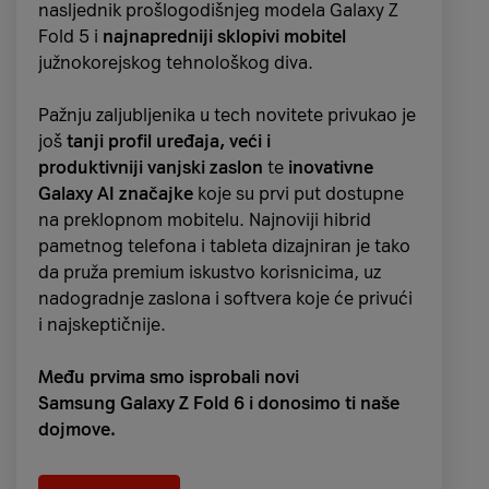
nasljednik prošlogodišnjeg modela Galaxy Z
Fold 5 i
najnapredniji sklopivi mobitel
južnokorejskog tehnološkog diva.
Pažnju zaljubljenika u tech novitete privukao je
još
tanji profil uređaja, veći i
produktivniji
vanjski zaslon
te
inovativne
Galaxy AI značajke
koje su prvi put dostupne
na preklopnom mobitelu. Najnoviji hibrid
pametnog telefona i tableta dizajniran je tako
da pruža premium iskustvo korisnicima, uz
nadogradnje zaslona i softvera koje će privući
i najskeptičnije.
Među prvima smo isprobali novi
Samsung Galaxy Z Fold 6 i donosimo ti naše
dojmove.