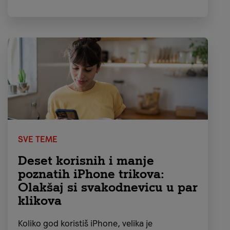
prethodnikom, zahvaljujući novim AI
algoritmima i naprednijem namjenskom
procesoru kod modela Z Fold 6
poboljšan je
njihov softver
.
SVE TEME
Deset korisnih i manje
poznatih iPhone trikova:
Baterija
Olakšaj si svakodnevicu u par
klikova
Z Fold 6 ima moćnu
Li-Po bateriju kapaciteta
4400 mAh,
a testiranja su pokazala da je
Koliko god koristiš iPhone, velika je