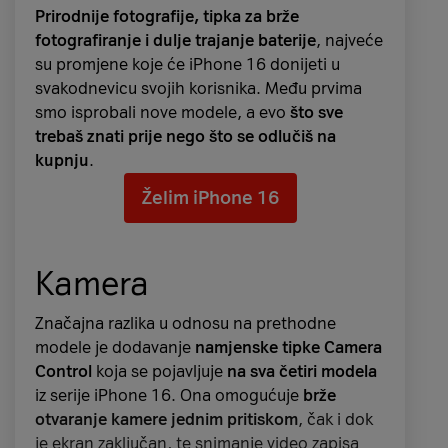
Prirodnije fotografije, tipka za brže
fotografiranje i dulje trajanje baterije
, najveće
su promjene koje će iPhone 16 donijeti u
svakodnevicu svojih korisnika. Među prvima
smo isprobali nove modele, a evo
što sve
trebaš znati prije nego što se odlučiš na
kupnju
.
Želim iPhone 16
Kamera
Arcane (2. sezona)
Značajna razlika u odnosu na prethodne
Dugoočekivana druga (i posljednja) sezona
modele je dodavanje
namjenske tipke Camera
animirane steampunk akcijske serije dolazi na
Control
koja se pojavljuje
na sva četiri modela
Netflix
u tri dijela
. Prvi dio dostupan je od 9.
iz serije iPhone 16. Ona omogućuje
brže
studenog, drugi od 16. studenog, a treći od
otvaranje kamere jednim pritiskom
, čak i dok
23. studenog. Serija prati
Jinx i Powder
, dvije
je ekran zaključan, te snimanje video zapisa