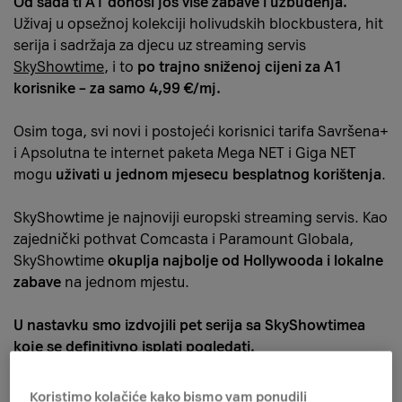
Od sada ti A1 donosi još više zabave i uzbuđenja.
Uživaj u opsežnoj kolekciji holivudskih blockbustera, hit
serija i sadržaja za djecu uz streaming servis
SkyShowtime
, i to
po trajno sniženoj cijeni za A1
korisnike – za samo 4,99 €/mj.
Osim toga, svi novi i postojeći korisnici tarifa Savršena+
i Apsolutna te internet paketa Mega NET i Giga NET
mogu
uživati u jednom mjesecu besplatnog korištenja
.
SkyShowtime je najnoviji europski streaming servis. Kao
zajednički pothvat Comcasta i Paramount Globala,
SkyShowtime
okuplja najbolje od Hollywooda i lokalne
zabave
na jednom mjestu.
U nastavku smo izdvojili pet serija sa SkyShowtimea
koje se definitivno isplati pogledati.
Yellowstone
Koristimo kolačiće kako bismo vam ponudili