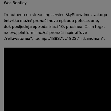
Wes Bentley
.
Trenutačno na streaming servisu SkyShowtime
svakoga
četvrtka možeš pronaći novu epizodu pete sezone,
dok posljednja epizoda izlazi 10. prosinca
. Osim toga,
na ovoj platformi možeš pronaći i
spinoffove
„Yellowstonea“
, točnije
„1883.“, „1923.“ i „Landman“.