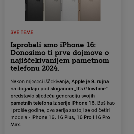
Tražiš novi omiljeni crtić? Onda je
„Spellbound“ je savršen kandidat.
Zaroni u čarobni animirani svijet Ellian
, mlade
SVE TEME
kćeri vladara Lumbrije, koja odlazi u
hrabru
avanturu
kako bi
spasila svoju obitelj i
Isprobali smo iPhone 16:
kraljevstvo
nakon što čarolija pretvori njezine
Donosimo ti prve dojmove o
roditelje u čudovišta.
najiščekivanijem pametnom
telefonu 2024.
„Spellbound“ je režirala
Vicky Jenson
, poznata
po svome radu na „Shreku“, dok je glas Ellian
Nakon mjeseci iščekivanja,
Apple je 9. rujna
posudila glumica i pjevačica
Rachel Zegler
,
na događaju pod sloganom „It's Glowtime“
zvijezda Spielbergovog mjuzikla „West Side
predstavio sljedeću generaciju svojih
Story“.
Na Netflixu je dostupan od 22.
pametnih telefona iz serije iPhone 16
. Baš kao
studenog.
i prošle godine, ova serija sastoji se od četiri
modela -
iPhone 16, 16 Plus, 16 Pro i 16 Pro
Max
.