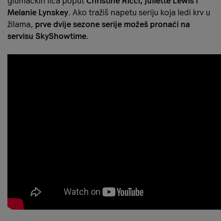
glumačkih lica poput
Christine Ricci, Juliette Lewis i
Melanie Lynskey
. Ako tražiš napetu seriju koja ledi krv u
žilama,
prve dvije sezone serije možeš pronaći na
servisu SkyShowtime
.