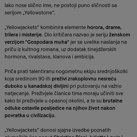
Iako nose slično ime, ne postoji puno sličnosti sa
serijom „Yellowstone“.
„Yellowjackets“ kombinira elemente
horora, drame,
trilera i misterije
. Dio kritičara nazvao je seriju
ženskom
verzijom "Gospodara muha"
jer se uvelike naslanja na
priču iz kultnog romana, uz dodatak tinejdžerskih
hormona, rivalstava, klanova i ambicija.
Priča prati talentiranu nogometnu ekipu srednjoškolki
koja sredinom 90-ih
preživi zrakoplovnu nesreću
duboko u kanadskoj divljini
pri putovanju na važno
natjecanje. Preživjele članice tima moraju učiniti sve
kako bi preživjele u opasnoj okolini, a te su
brutalne
odluke ostavile posljedice na njihov život nakon
povratka u civilizaciju
.
„Yellowjackets“ donosi sjajne izvedbe poznatih