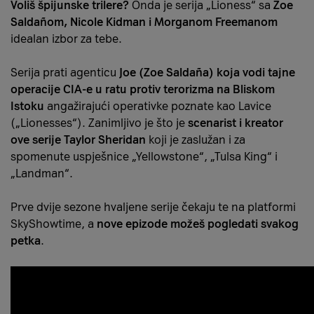
Voliš špijunske trilere?
Onda je serija „Lioness“ sa
Zoe
Saldañom, Nicole Kidman i Morganom Freemanom
idealan izbor za tebe.
Serija prati agenticu
Joe (Zoe Saldaña) koja vodi tajne
operacije CIA-e u ratu protiv terorizma na Bliskom
Istoku
angažirajući operativke poznate kao Lavice
(„Lionesses“). Zanimljivo je što je
scenarist i kreator
ove serije Taylor Sheridan
koji je zaslužan i za
spomenute uspješnice „Yellowstone“, „Tulsa King“ i
„Landman“.
Prve dvije sezone hvaljene serije čekaju te na platformi
SkyShowtime, a
nove epizode možeš pogledati svakog
petka
.