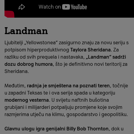
Landman
Ljubitelji „Yellowstonea“ zasigurno znaju za novu seriju s
potpisom hiperproduktivnog
Taylora Sheridana
. Za
razliku od svih prequela i nastavaka,
„Landman“ sadrži
dozu dobrog humora
, što je definitivno novi teritorij za
Sheridana.
Međutim,
radnja je smještena na poznati teren
, točnije
u zapadni Teksas te i ova serija spada u kategoriju
modernog vesterna
. U svijetu naftnih bušotina
grubijani i milijarderi potpaljuju promjene koje svojim
razmjerima utječu na klimu, gospodarstvo i geopolitiku.
Glavnu ulogu igra genijalni Billy Bob Thornton
, dok u