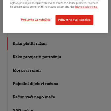
oglasa, pružanje značajki za društvene mreže te analizu prometa. Postavke
kolačića možete promijeniti i naknadno putem stranice
Izjave o kolačićima.
A1 račun na bonove
Postavke za kolačiće
Prihvatite sve kolačiće
E-račun
Kako platiti račun
Kako provjeriti potrošnju
Moj prvi račun
Pojedini dijelovi računa
Račun veći nego inače
SMS račun