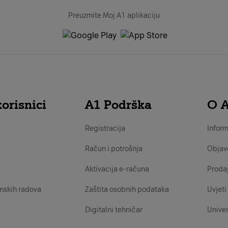
Preuzmite Moj A1 aplikaciju
orisnici
A1 Podrška
O 
Registracija
Inform
Račun i potrošnja
Objav
Aktivacija e-računa
Proda
nskih radova
Zaštita osobnih podataka
Uvjeti 
Digitalni tehničar
Univer