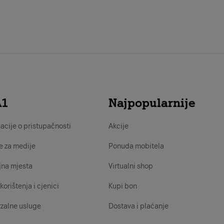
A1
Najpopularnije
acije o pristupačnosti
Akcije
e za medije
Ponuda mobitela
jna mjesta
Virtualni shop
korištenja i cjenici
Kupi bon
zalne usluge
Dostava i plaćanje