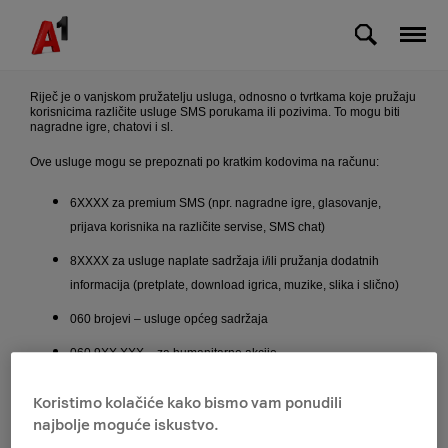
Skip to Main Content
Što su to Dodatne usluge drugih tvrtki?
Riječ je o vanjskom pružatelju usluga, odnosno o tvrtkama koje pružaju
korisnicima različite usluge SMS porukama ili pozivima. To mogu biti
nagradne igre, chatovi i sl.
Ove usluge mogu se prepoznati po kratkim kodovima na računu:
6XXXX za premium SMS (npr. nagradne igre, glasovanje,
prijava korisnika na različite servise, SMS chat)
8XXXX za usluge naplate sadržaja i/ili pružanja dodatnih
informacija (pretplate, download igrica, muzike, slika i slično)
060 brojevi – usluge općeg sadržaja
060 9XX XXX – za humanitarne akcije
061 brojevi – usluge glasovanja telefonom
Koristimo kolačiće kako bismo vam ponudili
064 brojevi – usluge sa sadržajem neprimjerenim za djecu
najbolje moguće iskustvo.