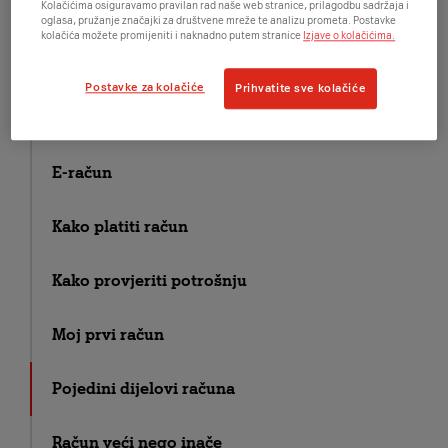
Kolačićima osiguravamo pravilan rad naše web stranice, prilagodbu sadržaja i
065 brojevi – usluge nagradnih igara
oglasa, pružanje značajki za društvene mreže te analizu prometa. Postavke
kolačića možete promijeniti i naknadno putem stranice
Izjave o kolačićima.
069 brojevi – usluge namijenjene djeci
Postavke za kolačiće
Prihvatite sve kolačiće
A1 račun na bonove
E-račun
Kako platiti račun
Kako provjeriti potrošnju
Moj prvi račun
Pojedini dijelovi računa
Račun veći nego inače