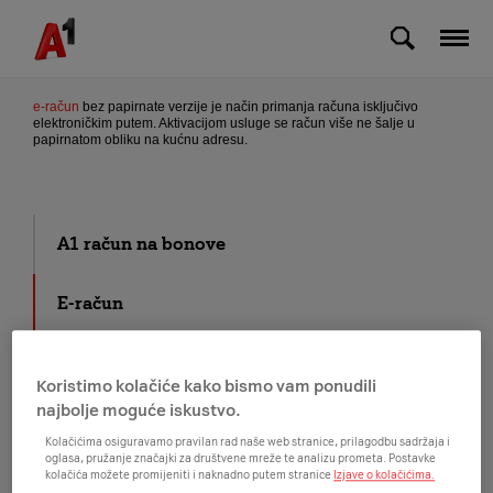
Skip to Main Content
Što je to e-račun?
e-račun
bez papirnate verzije je način primanja računa isključivo
elektroničkim putem. Aktivacijom usluge se račun više ne šalje u
papirnatom obliku na kućnu adresu.
A1 račun na bonove
E-račun
Kako platiti račun
Koristimo kolačiće kako bismo vam ponudili
najbolje moguće iskustvo.
Kako provjeriti potrošnju
Kolačićima osiguravamo pravilan rad naše web stranice, prilagodbu sadržaja i
oglasa, pružanje značajki za društvene mreže te analizu prometa. Postavke
kolačića možete promijeniti i naknadno putem stranice
Izjave o kolačićima.
Moj prvi račun