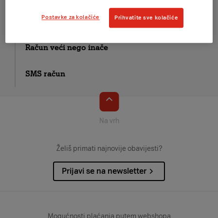
Postavke za kolačiće
Prihvatite sve kolačiće
Pojedini dijelovi računa
Račun veći nego inače
SMS račun
Na vrh
Želiš primati najnovije obavijesti?
Prijavi se na newsletter
Mogućnosti plaćanja putem webshopa