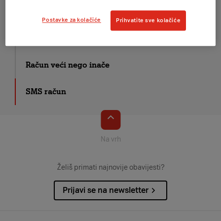
Moj prvi račun
Postavke za kolačiće
Prihvatite sve kolačiće
Pojedini dijelovi računa
Račun veći nego inače
SMS račun
Na vrh
Želiš primati najnovije obavijesti?
Prijavi se na newsletter