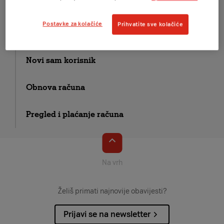
Korištenje aplikacije
Postavke za kolačiće
Prihvatite sve kolačiće
Moje usluge
Novi sam korisnik
Obnova računa
Pregled i plaćanje računa
Na vrh
Želiš primati najnovije obavijesti?
Prijavi se na newsletter