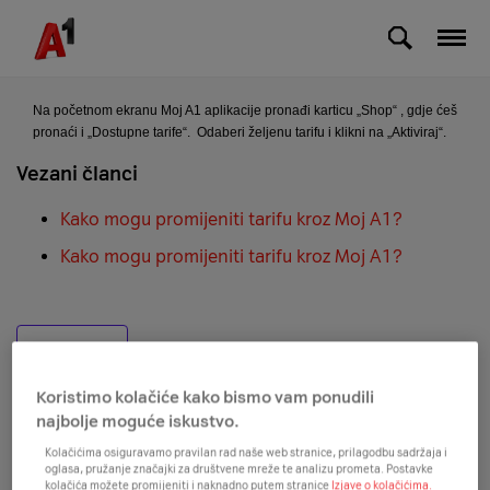
Skip to Main Content
Kako mogu promijeniti tarifu kroz Moj A1?
Na početnom ekranu Moj A1 aplikacije pronađi karticu „Shop“ , gdje ćeš
pronaći i „Dostupne tarife“. Odaberi željenu tarifu i klikni na „Aktiviraj“.
Vezani članci
Kako mogu promijeniti tarifu kroz Moj A1?
Kako mogu promijeniti tarifu kroz Moj A1?
Povratak
Koristimo kolačiće kako bismo vam ponudili
najbolje moguće iskustvo.
Detalji o aplikaciji
Kolačićima osiguravamo pravilan rad naše web stranice, prilagodbu sadržaja i
oglasa, pružanje značajki za društvene mreže te analizu prometa. Postavke
kolačića možete promijeniti i naknadno putem stranice
Izjave o kolačićima.