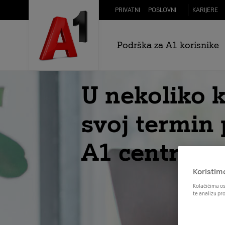
Skip to Main Content
PRIVATNI
POSLOVNI
KARIJERE
Podrška za A1 korisnike
U nekoliko 
svoj termin 
A1 centru
Koristim
Kolačićima os
te analizu pr