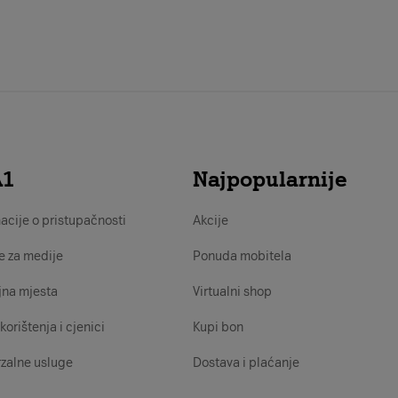
A1
Najpopularnije
acije o pristupačnosti
Akcije
e za medije
Ponuda mobitela
jna mjesta
Virtualni shop
korištenja i cjenici
Kupi bon
zalne usluge
Dostava i plaćanje