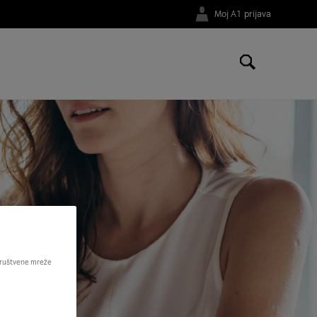
Moj A1 prijava
 društvene mreže