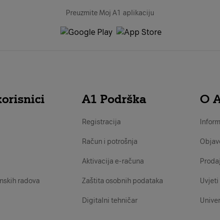
Preuzmite Moj A1 aplikaciju
orisnici
A1 Podrška
O 
Registracija
Inform
Račun i potrošnja
Objav
Aktivacija e-računa
Proda
nskih radova
Zaštita osobnih podataka
Uvjeti 
Digitalni tehničar
Univer