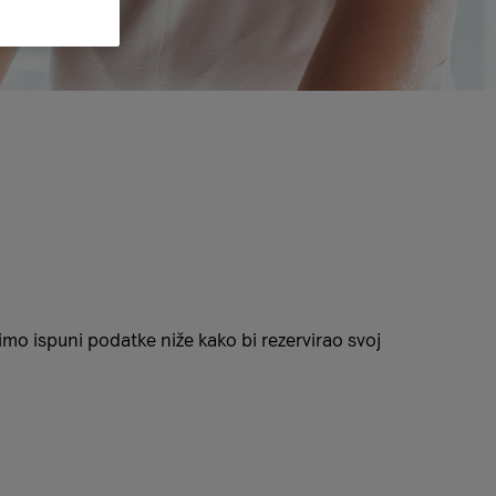
imo ispuni podatke niže kako bi rezervirao svoj