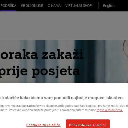
PODRŠKA
#
BOLJIONLINE
O NAMA
VIRTUALNI SHOP
English
koraka zakaži
prije posjeta
o kolačiće kako bismo vam ponudili najbolje moguće iskustvo.
iguravamo pravilan rad naše web stranice, prilagodbu sadržaja i oglasa, pružanje značajki za
ometa. Postavke kolačića možete promijeniti i naknadno putem stranice
Izjave o kolačićima.
Postavke za kolačiće
Prihvatite sve kolačiće