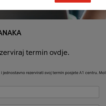
TANAKA
zerviraj termin ovdje.
i jednostavno rezervirati svoj termin posjete A1 centru. Mol