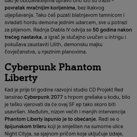
dao je obožavateljima upravo ono što su tražili –
povratak mračnijim korijenima
, bez ikakvog
uljepšavanja. Tako ćeš puzati blatnjavom tamnicom i
svladati hordu demona jednim udarcem, sve u potrazi
za plijenom. Radnja Diabla IV odvija se
50 godina nakon
trećeg nastavka
, a igrač je slučajno uvučen u intrigu i
pokušava zaustaviti Lilith, demonsku majku
čovječanstva, u njezinim planovima.
Cyberpunk Phantom
Liberty
Kad je prije tri godine razvojni studio CD Projekt Red
lansirao
Cyberpunk 2077
s hrpom grešaka u kodu, bilo
je teško vjerovati da će ovaj SF ep tako skoro biti
usavršen. Međutim, nizom većih i manjih intervencija
Phantom Liberty ispunio je to obećanje
. Radi se o
špijunskom trileru
koji je smješten na sumorne ulice
Night Cityja, sa sjajnom pričom koja uključuje izdaje,