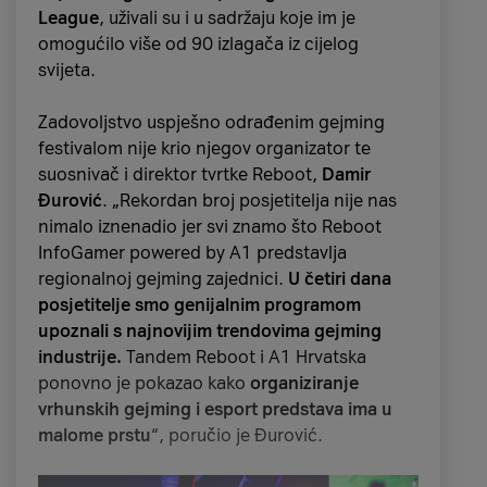
originalno potječe iz SAD-a, sada je
globalni
League
, uživali su i u sadržaju koje im je
događaj tijekom kojeg veliki trgovci diljem
omogućilo više od 90 izlagača iz cijelog
svijeta nude posebne popuste
.
svijeta.
Cyber ponedjeljak
Zadovoljstvo uspješno odrađenim gejming
festivalom nije krio njegov organizator te
Ponedjeljak nakon Black Fridaya
rezerviran je
suosnivač i direktor tvrtke Reboot,
Damir
za Cyber ponedjeljak. Pokrenula ga je
Đurović
. „Rekordan broj posjetitelja nije nas
Američka nacionalna maloprodajna federacija 2005.
nimalo iznenadio jer svi znamo što Reboot
godine kako bi i trgovci na malo dobili priliku
InfoGamer powered by A1 predstavlja
za veliku rasprodaju. Od svoga lansiranja, ovaj
regionalnoj gejming zajednici.
U četiri dana
je shopping događaj stekao globalnu
posjetitelje smo genijalnim programom
popularnost i obilježava se
velikim popustima
upoznali s najnovijim trendovima gejming
u e-trgovinama diljem svijeta
.
industrije.
Tandem Reboot i A1 Hrvatska
ponovno je pokazao kako
organiziranje
vrhunskih gejming i esport predstava ima u
malome prstu
“, poručio je Đurović.