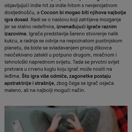
objavljujući indie hit za indie hitom s nevjerojatnom
dosljednošću, a
Cocoon bi mogao biti njihova najbolja
igra dosad
. Radi se o naslovu koji zahtijeva mozganje
jer se stalno redefinira,
iznenađujući igrače raznim
izazovima
. Igrača predstavlja šareno stvorenje nalik
kukcu, a radnja se odvija na nepoznatom pustinjskom
planetu, da biste se svladavanjem prvog zlikovca
neočekivano zatekli u potpuno drugom, mračnom i
tehnološki naprednom svijetu. Tada se prvotni svijet
pretvara u crvenu kuglu koju igrač može nositi na
leđima.
Što igra više odmiče, zagonetke postaju
apstraktnije i strašnije
, zbog čega se igrač osjeća
maleno, ali na najbolji mogući način.