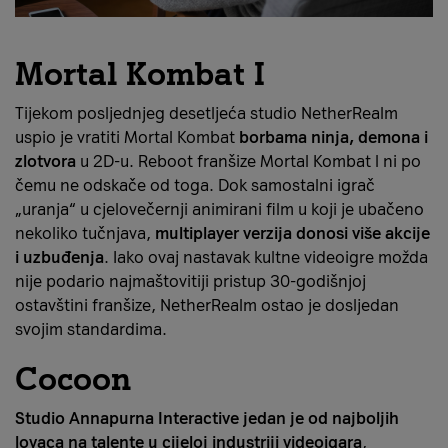
Mortal Kombat I
Tijekom posljednjeg desetljeća studio NetherRealm
uspio je vratiti Mortal Kombat
borbama ninja, demona i
zlotvora
u 2D-u. Reboot franšize Mortal Kombat l ni po
čemu ne odskače od toga. Dok samostalni igrač
„uranja“ u cjelovečernji animirani film u koji je ubačeno
nekoliko tučnjava,
multiplayer verzija donosi više akcije
i uzbuđenja
. Iako ovaj nastavak kultne videoigre možda
nije podario najmaštovitiji pristup 30-godišnjoj
ostavštini franšize, NetherRealm ostao je dosljedan
svojim standardima.
Cocoon
Studio Annapurna Interactive jedan je od najboljih
lovaca na talente u cijeloj industriji videoigara
,