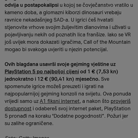
odvija u postapokalipsi
u kojoj se čovječanstvo vratilo u
kameno doba, a glomazni kiborzi dinosauri vrebaju
ravnice nekadašnjeg SAD-a. U igrici ćeš hvatati
stjenovite vrhove svojim žuljevitim dlanovima i uživati u
pojavljivanju nekih od poznatih lica franšize. Iako se VR
još uvijek mora dokazati igračima, Call of the Mountain
mogao bi svakoga uvjeriti u njezin potencijal.
Ovih blagdana usavrši svoje gejming vještine uz
PlayStation 5 po najboljoj cijeni
od 1 € (7,53 kn)
jednokratno i 12 € (90,41 kn) mjesečno.
Sve
spomenute igrice možeš preuzeti i igrati na
najpopularnijoj gejming konzoli na svijetu. Ova ponuda
vrijedi samo uz
A1 fiksni internet
, a nakon što
provjeriš
dostupnost
i odabereš svoj internet paket, PlayStation
5 pronađi na koraku "Dodatne pogodnosti“. Požuri jer
su zalihe ograničene.