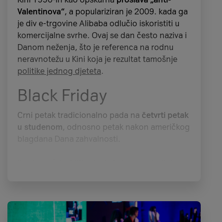
Valentinova“
, a populariziran je 2009. kada ga
je div e-trgovine Alibaba odlučio iskoristiti u
komercijalne svrhe. Ovaj se dan često naziva i
Danom neženja, što je referenca na rodnu
neravnotežu u Kini koja je rezultat tamošnje
politike jednog djeteta
.
Black Friday
Crni petak tradicionalno pada na
četvrti petak
u studenom
, odnosno petak nakon američkog
blagdana Dana zahvalnosti.
Sve je počelo 1924. kada je lanac robnih kuća
Macy’s odlučio iskoristiti svoju poznatu paradu
zahvalnosti u New Yorku za promicanje
rasprodaje za petak nakon Dana zahvalnosti.
Nisu ni slutili da će tradicionalna promotivna