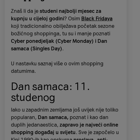
Znaš li da je
studeni najbolji mjesec za
kupnju u cijeloj godini
? Osim
Black Fridaya
koji tradicionalno obilježava početak sezone
božićnog shoppinga, tu su i manje poznati
Cyber ponedjeljak (Cyber Monday) i Dan
samaca (Singles Day)
.
U nastavku saznaj više o ovim shopping
datumima.
Dan samaca: 11.
studenog
Iako u zapadnim zemljama još uvijek nije toliko
popularan,
Dan samaca,
poznat i kao dan
duplih jedanaestica,
zapravo je najveći online
shopping događaj u svijetu
. Sve je započelo u
Kini 1990-ih kao opskurna
proslava „anti-