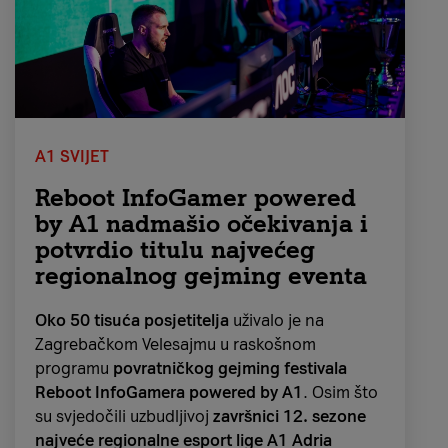
parada po Manhattanu rezultirati
jednim od
najpopularnijih dana za kupnju tijekom
godine
koji je aktualan i gotovo 100 godina
kasnije.
A1 SVIJET
Reboot InfoGamer powered
by A1 nadmašio očekivanja i
potvrdio titulu najvećeg
regionalnog gejming eventa
Oko 50 tisuća posjetitelja
uživalo je na
Zagrebačkom Velesajmu u raskošnom
Kaže se da je Crni petak dobio svoje ime tako
programu
povratničkog gejming festivala
što je tvrtkama koje posluju u "crvenom" (s
Reboot InfoGamera powered by A1
. Osim što
gubitkom) omogućio da zarade i prijeđu "u
su svjedočili uzbudljivoj
završnici 12. sezone
crno" (profitabilno) u jednom danu. Iako
najveće regionalne esport lige A1 Adria