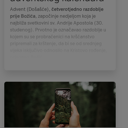
Advent (Došašće),
četverotjedno razdoblje
prije Božića
, započinje nedjeljom koja je
najbliža svetkovini sv. Andrije Apostola (30.
studenog). Prvotno je označavao razdoblje u
kojem su se probraćenici na kršćanstvo
pripremali za krštenje, da bi se od srednjeg
vijeka isključivo odnosilo na Kristovo rođenje,
odnosno Božić.
Pitaš se zašto adventski kalendar onda ne
pokriva cijelu adventsku sezonu, već
počinje
1. prosinca i traje 24 dana
? Razlog je
praktičan – trajanje Adventa mijenja se iz
godine u godinu, pa je jednostavnije
kalendar
započeti fiksnim datumom
i odabrati određeni
broj dana kako bi se kalendari reproducirali i
ponovno koristili sljedećih godina.