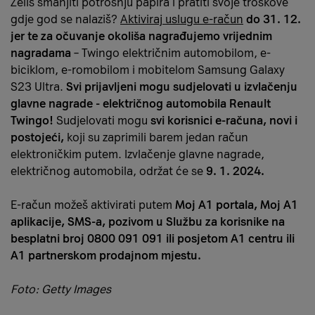
Želiš smanjiti potrošnju papira i pratiti svoje troškove
gdje god se nalaziš?
Aktiviraj uslugu e-račun
do 31. 12.
jer te za očuvanje okoliša nagrađujemo vrijednim
nagradama
– Twingo električnim automobilom, e-
biciklom, e-romobilom i mobitelom Samsung Galaxy
S23 Ultra.
Svi prijavljeni mogu sudjelovati u izvlačenju
glavne nagrade - električnog automobila Renault
Twingo!
Sudjelovati mogu
svi korisnici e-računa, novi i
postojeći,
koji su zaprimili barem jedan račun
elektroničkim putem. Izvlačenje glavne nagrade,
električnog automobila, održat će se
9. 1. 2024.
E-račun možeš aktivirati putem
Moj A1 portala, Moj A1
aplikacije, SMS-a, pozivom u Službu za korisnike na
besplatni broj 0800 091 091 ili posjetom A1 centru ili
A1 partnerskom prodajnom mjestu.
Foto: Getty Images