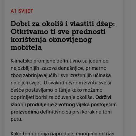
A1 SVIJET
Dobri za okoliš i vlastiti džep:
Otkrivamo ti sve prednosti
korištenja obnovljenog
mobitela
Klimatske promjene definitivno su jedan od
najozbiljnijih izazova današnjice, primarno
zbog zabrinjavajućih i sve izraženijih učinaka
Priča s adventskim kalendarima započela je u
na cijeli svijet. U svakodnevnom životu sve si
19. stoljeću
, kada su njemački protestanti na
češće postavljamo pitanje kako možemo
kreativan način htjeli obilježiti dane koji su
doprinijeti borbi za očuvanje okoliša.
Održivi
prethodili Božiću, poput stavljanja oznaka
izbori i produljenje životnog vijeka postojećim
kredom na zidovima ili vratima, paljenjem
proizvodima
definitivno su prvi korak na tom
svijeća i stavljanjem slamki u jaslice. Neke su
putu.
obitelji svaki dan izlagale pobožnu sliku u
svojim domovima, što je davne 1851.
Kako tehnologija napreduje, mnogima od nas
godine dovelo do stvaranja
prvog