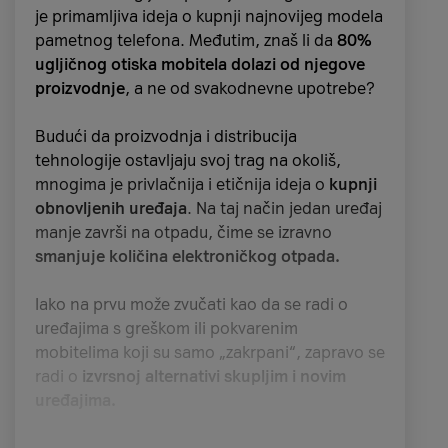
je primamljiva ideja o kupnji najnovijeg modela
zabilježenog ručno izrađenog drvenog
pametnog telefona. Međutim, znaš li da
80%
adventskog kalendara.
ugljičnog otiska mobitela dolazi od njegove
proizvodnje
, a ne od svakodnevne upotrebe?
Prvi adventski kalendar
u današnjem obliku
objavljen je kao
prilog u jednim njemačkim
Budući da proizvodnja i distribucija
novinama 1904. godine
. Međutim,
njemački
tehnologije ostavljaju svoj trag na okoliš,
nakladnik Gerhard Lang smatra se izumiteljem
mnogima je privlačnija i etičnija ideja o
kupnji
modernog adventskog kalendara
jer je 1908.
obnovljenih uređaja
. Na taj način jedan uređaj
predstavio formu kartonske ploče s 24
manje završi na otpadu, čime se izravno
blagdanske sličice. Inspiracija mu je pritom
smanjuje količina elektroničkog otpada.
bila uspomena na majku iz njegova djetinjstva i
njezina izrada sličnog kalendara sa skrivenim
Iako na prvu može zvučati kao da se radi o
kolačićima u pretincima. Drugi su izdavači
uređajima s greškom ili pokvarenim
slijedili njegov primjer i
do 1930-ih adventski
mobitelima koji su samo „zakrpani“, zapravo se
kalendari bili su tražena roba u Njemačkoj
.
radi o
izvrsnoj alternativi skupljim i novim
uređajima.
Međutim, Drugi svjetski rat, točnije nestašica
kartona i papira, doveo je do
zabrane tiskanja