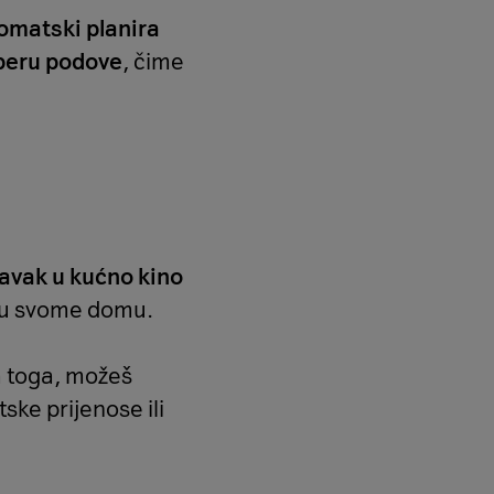
omatski planira
peru podove
, čime
ravak u kućno kino
na u svome domu.
m toga, možeš
tske prijenose ili