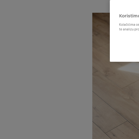
Koristim
Kolačićima os
te analizu pr