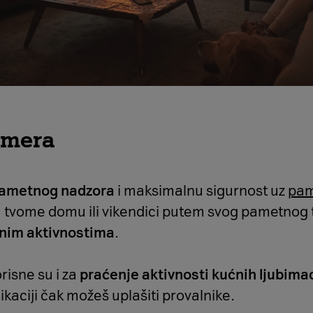
amera
pametnog nadzora
i maksimalnu sigurnost uz
pam
 tvome domu ili vikendici putem svog pametnog 
čnim aktivnostima
.
isne su i za
praćenje aktivnosti kućnih ljubima
aciji čak možeš uplašiti provalnike.