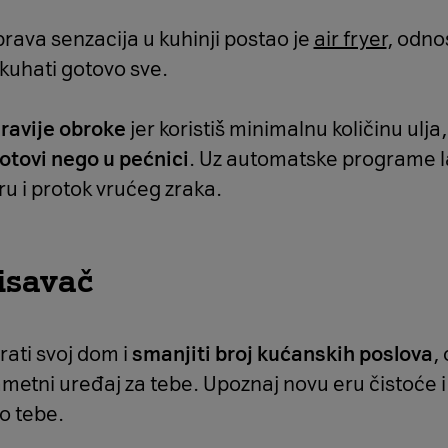
prava senzacija u kuhinji postao je
air fryer
, odno
skuhati gotovo sve.
ravije obroke
jer koristiš minimalnu količinu ulja
otovi nego u pećnici
. Uz automatske programe 
u i protok vrućeg zraka.
isavač
rati svoj dom i
smanjiti broj kućanskih poslova
,
metni uređaj za tebe. Upoznaj novu eru čistoće i
o tebe.