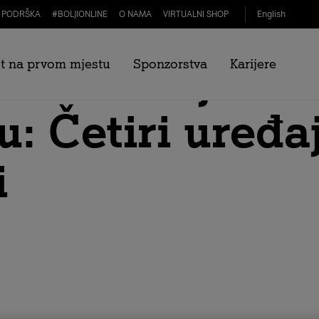
PODRŠKA
#
BOLJIONLINE
O NAMA
VIRTUALNI SHOP
English
 olakšavaju i 
t na prvom mjestu
Sponzorstva
Karijere
: Četiri uređaj
i