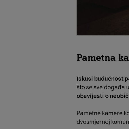
Pametna k
Iskusi budućnost 
što se sve događa u
obavijesti o neobi
Pametne kamere kor
dvosmjernoj komunik