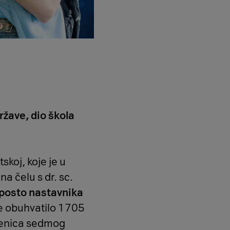
ržave, dio škola
koj, koje je u
na čelu s dr. sc.
posto nastavnika
 je obuhvatilo 1705
učenica sedmog