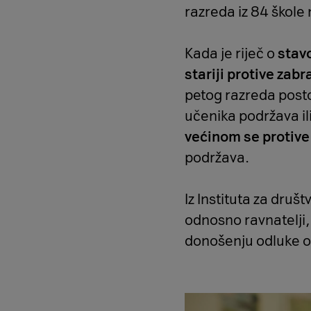
razreda iz 84 škole 
Kada je riječ o
stav
stariji protive zabr
petog razreda posto
učenika podržava il
većinom se protive
podržava.
Iz Instituta za druš
odnosno ravnatelji, 
donošenju odluke o z