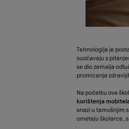
Tehnologija je post
suočavaju s pitanj
se dio zemalja odlu
promicanja zdravijih
Na početku ove ško
korištenja mobitel
snazi u tamošnjim s
ometaju školarce, s