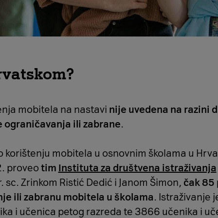
Hrvatskom?
enja mobitela na nastavi
nije uvedena na razini d
 ograničavanja ili zabrane
.
o korištenju mobitela u osnovnim školama u Hrvats
22. proveo
tim
Instituta za društvena istraživanja
. sc. Zrinkom Ristić Dedić i Janom Šimon,
čak 85 
je ili zabranu mobitela u školama
. Istraživanje
ika i učenica petog razreda te 3866 učenika i 