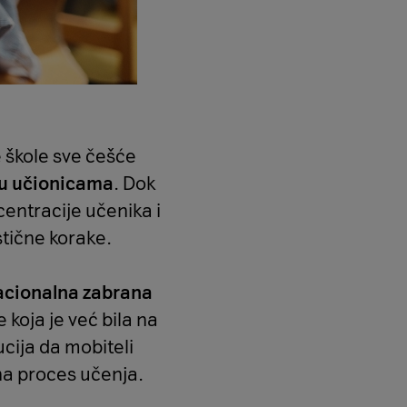
 škole sve češće
 u učionicama
. Dok
entracije učenika i
stične korake.
nacionalna zabrana
 koja je već bila na
cija da mobiteli
na proces učenja.