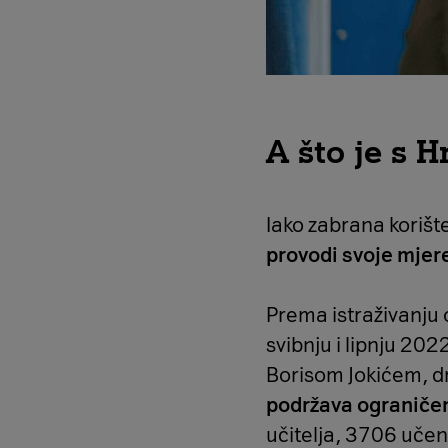
A što je s 
Iako zabrana korišt
provodi svoje mjere
Prema istraživanju 
svibnju i lipnju 20
Borisom Jokićem, dr
podržava ograničen
učitelja, 3706 učen