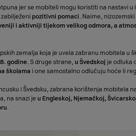
tpuna jer se mobiteli mogu koristiti na nastavi u
 zabilježeni
pozitivni pomaci
. Naime, nizozemski
veniji i aktivniji tijekom velikog odmora, a atm
pskih zemalja koja je uvela zabranu mobitela u šk
8. godine
. S druge strane,
u Švedskoj
je odluka 
na školama
i one samostalno odlučuju hoće li regu
cusku i Švedsku, zabrana korištenja mobitela na 
a, na snazi je
u Engleskoj, Njemačkoj, Švicarskoj
pru
.