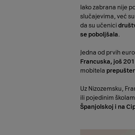
Iako zabrana nije po
slučajevima, već su
da su učenici
društ
se poboljšala
.
Jedna od prvih euro
Francuska, još 201
mobitela
prepušte
Uz Nizozemsku, Fran
ili pojedinim školam
Španjolskoj i na Ci