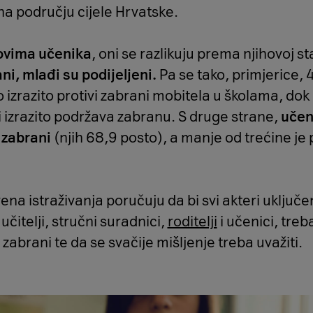
na području cijele Hrvatske.
ovima učenika
, oni se razlikuju prema njihovoj st
ani, mlađi su podijeljeni.
Pa se tako, primjerice,
 izrazito protivi zabrani mobitela u školama, do
i izrazito podržava zabranu. S druge strane,
učen
 zabrani
(njih 68,9 posto), a manje od trećine je p
tvena istraživanja poručuju da bi svi akteri uključe
učitelji, stručni suradnici,
roditelji
i učenici, treba
abrani te da se svačije mišljenje treba uvažiti.