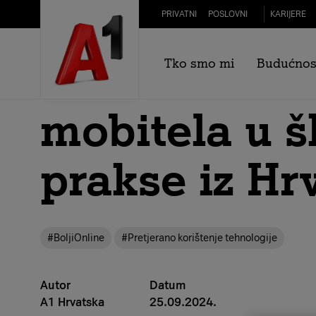
Skip to Main Content
PRIVATNI
POSLOVNI
KARIJERE
Nizozemska 
Tko smo mi
Budućnos
mobitela u š
prakse iz Hr
#BoljiOnline
#Pretjerano korištenje tehnologije
Autor
Datum
A1 Hrvatska
25.09.2024.