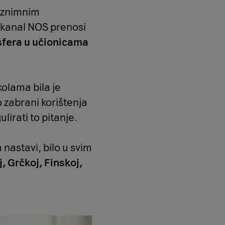
 iznimnim
 kanal NOS prenosi
osfera u učionicama
olama bila je
o zabrani korištenja
lirati to pitanje.
nastavi, bilo u svim
, Grčkoj, Finskoj,