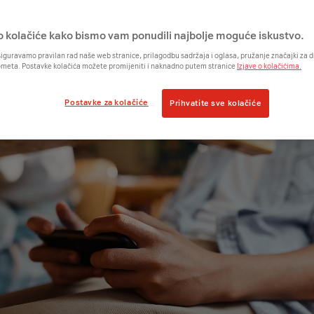
o kolačiće kako bismo vam ponudili najbolje moguće iskustvo.
iguravamo pravilan rad naše web stranice, prilagodbu sadržaja i oglasa, pružanje značajki za
ometa. Postavke kolačića možete promijeniti i naknadno putem stranice
Izjave o kolačićima.
Postavke za kolačiće
Prihvatite sve kolačiće