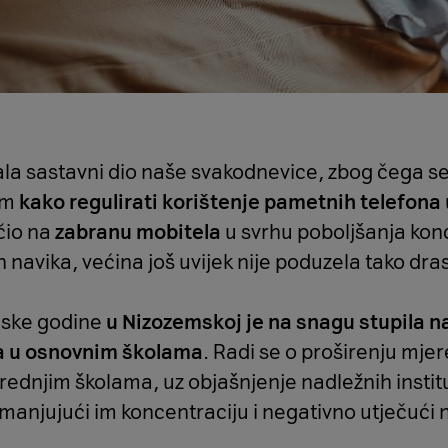
ala sastavni dio naše svakodnevice, zbog čega se
em
kako regulirati korištenje pametnih telefona
čio na
zabranu mobitela
u svrhu poboljšanja konc
 navika, većina još uvijek nije poduzela tako dra
lske godine
u Nizozemskoj je na snagu stupila 
a u osnovnim školama
. Radi se o proširenju mjere
rednjim školama, uz objašnjenje nadležnih institu
manjujući im koncentraciju i negativno utječući 