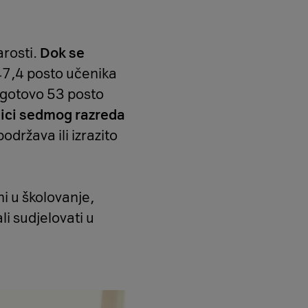
arosti.
Dok se
 47,4 posto učenika
k gotovo 53 posto
ici sedmog razreda
održava ili izrazito
ni u školovanje,
li sudjelovati u