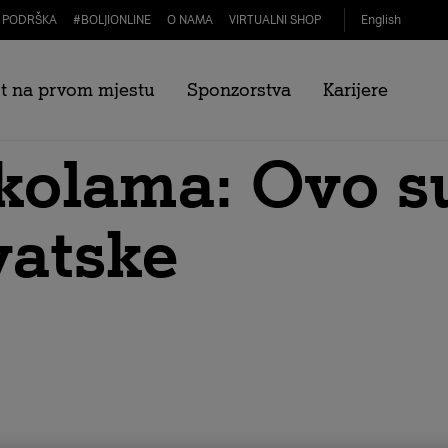
PODRŠKA
#
BOLJIONLINE
O NAMA
VIRTUALNI SHOP
English
uvela zabranu 
t na prvom mjestu
Sponzorstva
Karijere
kolama: Ovo s
vatske