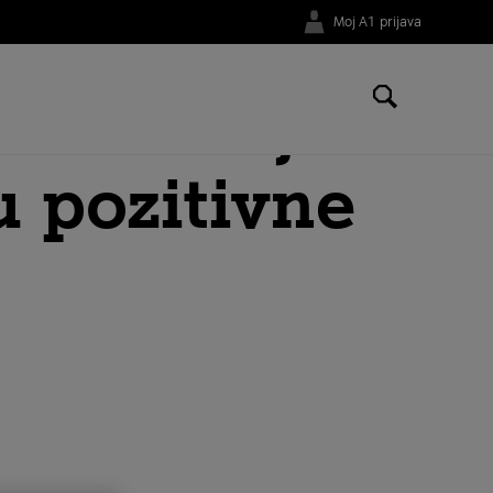
Moj A1 prijava
korištenja
u pozitivne