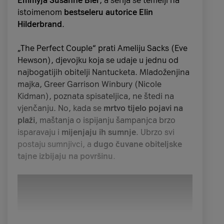
Emmyja Susanne Bier
, a serija se temelji na
istoimenom
bestseleru autorice Elin
Hilderbrand
.
„The Perfect Couple“ prati Ameliju Sacks (Eve
Hewson), djevojku koja se udaje u jednu od
najbogatijih obitelji Nantucketa. Mladoženjina
Streaming platforma Max dio je HBO Premium
majka, Greer Garrison Winbury (Nicole
TV paketa, a osim aplikacije, u njega je
Kidman), poznata spisateljica, ne štedi na
uključeno pet TV kanala (HBO, HBO2, HBO3,
vjenčanju. No, kada se
mrtvo tijelo pojavi
na
Cinemax i Cinemax 2) te HBO On Demand
plaži
, maštanja o ispijanju šampanjca brzo
katalog unutar A1 Videoteke.
isparavaju i
mijenjaju ih sumnje
. Ubrzo svi
postaju sumnjivci, a
dugo čuvane obiteljske
Tematski blok: Mjesec
tajne izbijaju na površinu
.
horora na TV1000
Listopad ima reputaciju najspooky mjeseca u
godini pa tako
svakog radnog dana u 23
sata na kanalu TV1000 možeš uhvatiti horore
od kojih će te proći jeza.