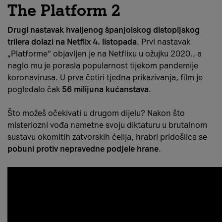
The Platform 2
Drugi nastavak
hvaljenog španjolskog distopijskog
trilera dolazi na Netflix 4. listopada
. Prvi nastavak
„Platforme“ objavljen je na Netflixu u ožujku 2020., a
naglo mu je porasla popularnost tijekom pandemije
koronavirusa. U prva četiri tjedna prikazivanja, film je
pogledalo čak
56 milijuna kućanstava
.
Što možeš očekivati u drugom dijelu? Nakon što
misteriozni vođa nametne svoju diktaturu u brutalnom
sustavu okomitih zatvorskih ćelija, hrabri pridošlica se
pobuni protiv nepravedne podjele hrane
.