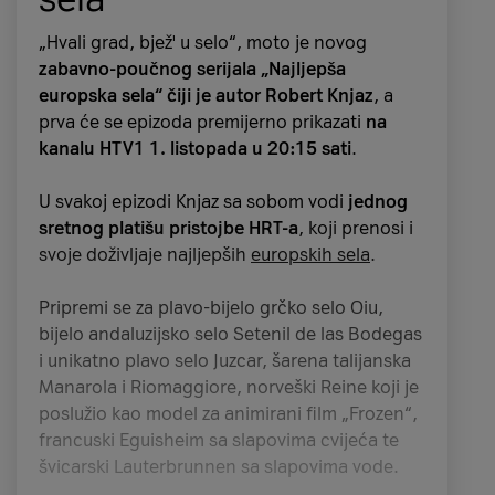
„Hvali grad, bjež' u selo“, moto je novog
zabavno-poučnog serijala „Najljepša
europska sela“ čiji je autor Robert Knjaz
, a
prva će se epizoda premijerno prikazati
na
kanalu HTV1 1. listopada u 20:15 sati
.
U svakoj epizodi Knjaz sa sobom vodi
jednog
sretnog platišu pristojbe HRT-a
, koji prenosi i
svoje doživljaje najljepših
europskih sela
.
Pripremi se za plavo-bijelo grčko selo Oiu,
bijelo andaluzijsko selo Setenil de las Bodegas
i unikatno plavo selo Juzcar, šarena talijanska
Manarola i Riomaggiore, norveški Reine koji je
poslužio kao model za animirani film „Frozen“,
francuski Eguisheim sa slapovima cvijeća te
švicarski Lauterbrunnen sa slapovima vode.