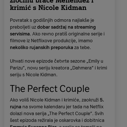
zločinu braće Menendez i
krimić s Nicole Kidman
Nakon što su se susrele kao
djevojčice u
Napulju 1950-ih
, a četvrta sezona prati
Povratak s godišnjih odmora najlakše je
protagonistice dok se bliže srednjoj dobi te se
preboljeti uz
dobar sadržaj na streaming
ponovno nalaze
u starom kvartu
. Tijekom
servisima
. Ako revno pratiš originalne serije i
turbulentnih 1980-ih u Italiji te usred kaosa
filmove iz Netflixove produkcije, imamo
majčinstva, karijernih izazova, prijevara i
nekoliko rujanskih preporuka
za tebe.
nestanaka, Elena i Lila moraju ploviti životnim
nesigurnostima i komplikacijama njihove
Uhvati nove epizode četvrte sezone „Emily u
zamršene, ali neupitne povezanosti.
Parizu“, novu seriju kreatora „Dahmera“ i krimi
seriju s Nicole Kidman.
The Perfect Couple
Ako voliš Nicole Kidman i krimiće, zaokruži
5.
rujna
na svome kalendaru jer tada na Netflix
dolazi nova serija „The Perfect Couple“. Svih
šest epizoda režirala je oskarovka i dobitnica