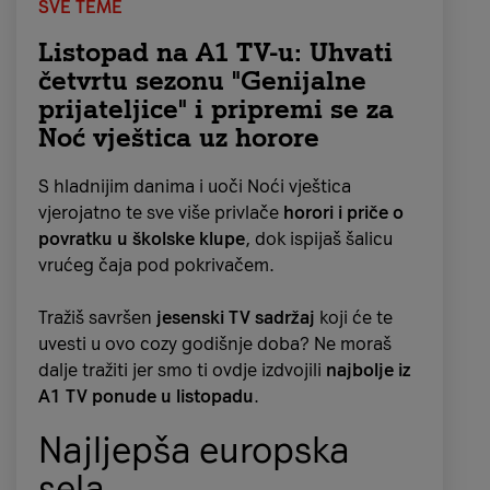
SVE TEME
Listopad na A1 TV-u: Uhvati
četvrtu sezonu "Genijalne
prijateljice" i pripremi se za
Noć vještica uz horore
S hladnijim danima i uoči Noći vještica
vjerojatno te sve više privlače
horori i priče o
povratku u školske klupe
, dok ispijaš šalicu
vrućeg čaja pod pokrivačem.
Tražiš savršen
jesenski TV sadržaj
koji će te
uvesti u ovo cozy godišnje doba? Ne moraš
dalje tražiti jer smo ti ovdje izdvojili
najbolje iz
A1 TV ponude u listopadu
.
Najljepša europska
sela