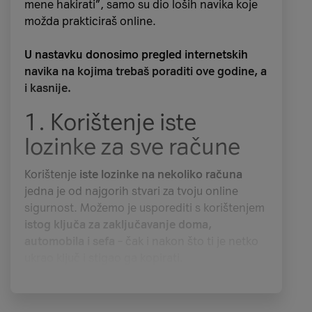
mene hakirati”, samo su dio loših navika koje
možda prakticiraš online.
U nastavku donosimo pregled internetskih
navika na kojima trebaš poraditi ove godine, a
i kasnije.
1. Korištenje iste
lozinke za sve račune
Korištenje
iste lozinke na nekoliko računa
jedna je od najgorih stvari za tvoju online
sigurnost. Možemo je usporediti s korištenjem
The Sandman (2.
istog ključa za zaključavanje doma,
sezona)
automobila i sefa
– čak i nakon što ti je netko
ukrao ključ i stigao ga kopirati.
Fanovi engleskog
fantasy i sci-fi spisatelja
Neila Gaimana
imaju razloga za veselje jer se
Milijuni lozinki svake su godine kompromitirani
druga sezona serije „The Sandman“ vraća u
u hakerskim napadima, što cyber kriminalcima