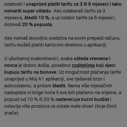
odabrati i
unaprijed platiti tarifu za 3 ili 6 mjeseci i tako
ostvariti super uštedu
. Ako odabereš tarifu za 3
mjeseca,
štediš 10 %
, a uz odabir tarife za 6 mjeseci,
dobivaš
20 % popusta
.
Ako nemaš dovoljno sredstva na svom prepaid računu,
tarifu možeš platiti karticom direktno u aplikaciji.
U užurbanoj svakodnevici, svaka
ušteda vremena i
novca
je dobro došla, posebno
roditeljima
koji djeci
kupuju tarifu na bonove
. Uz mogućnost plaćanja tarife
unaprijed u Moj A1 aplikaciji, sve rješavaš brzo i
jednostavno, a pritom
štediš
. Nema više mjesečnih
nadoplata ni brige hoće li sve biti plaćeno na vrijeme, a
popust od 10 % ili 20 %
rasterećuje kućni budžet
i
ostavlja više prostora za ostale male stvari (koje život
znače)