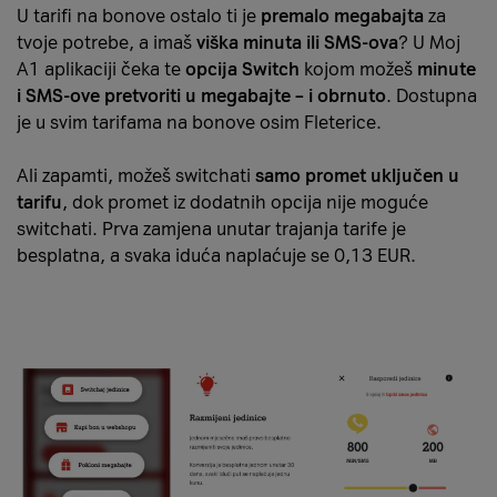
U tarifi na bonove ostalo ti je
premalo megabajta
za
tvoje potrebe, a imaš
viška minuta ili SMS-ova
? U Moj
A1 aplikaciji čeka te
opcija Switch
kojom možeš
minute
i SMS-ove pretvoriti u megabajte – i obrnuto
. Dostupna
je u svim tarifama na bonove osim Fleterice.
Ali zapamti, možeš switchati
samo promet uključen u
tarifu
, dok promet iz dodatnih opcija nije moguće
switchati. Prva zamjena unutar trajanja tarife je
besplatna, a svaka iduća naplaćuje se 0,13 EUR.