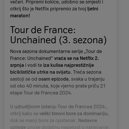
večeri. Pripremi kokice, udobno se smjesti i
otkrij što je Netflix pripremio za tvoj
ljetni
maraton!
Tour de France:
Unchained (3. sezona)
Nova sezona dokumentarne serije „Tour de
France: Unchained“
vraća se na Netflix 2.
srpnja
i vodi te
iza kulisa najprestižnije
biciklističke utrke na svijetu
. Treća sezona
sastoji se od
osam epizoda
, svaka u trajanju
od oko 40 minuta, koje vjerno prate priču 21
etape Tour de Francea 2024.
U uzbudljivom izdanju Tour de Francea 2024.,
otkrij kako se
veliki timovi bore za dominaciju
,
dok se manji bore za opstanak.
Nedavne
ozljede
unose dodatnu napetost u natjecanje,