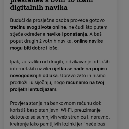
Charlize Theron vraća se ulozi nepobjedive
digitalnih navika
drevne ratnice Andy
u nastavku akcijskog hita
„The Old Guard 2“. Dok se bori kroz život
Budući da prosječna osoba provede gotovo
nakon gubitka besmrtnosti
, njezina grupa
trećinu svog života online
, ne čudi što putem
besmrtnika suočava se s misterioznim novim
stječe određene
navike i ponašanja
. A baš
neprijateljem.
poput drugih životnih navika,
online navike
mogu biti
dobre i loše
.
U filmu glumi i
legendarna Uma Thurman
,
zvijezda Tarantinovih ikoničnih filmova
Ipak, za razliku od drugih, odvikavanje od loših
„Pakleni šund“ i „Kill Bill“, koja se
vratila
internetskih navika
rijetko se nađe na popisu
akcijskom žanru
nakon što joj je Theron
novogodišnjih odluka
. Upravo zato ih nismo
uputila „predivan i osoban e-mail“ s pozivom
predložili u siječnju, nego
računamo na tvoj
da se pridruži glumačkoj ekipi.
proljetni entuzijazam
.
Novi nastavak filma „The Old Guard“ dostupan
Provjera stanja na bankovnom računu dok
je na Netflixu od 2. srpnja.
koristiš besplatan javni Wi-Fi, preuzimanje
datoteka sa sumnjivih web stranica i, naravno,
kreiranje lako pamtljivih lozinki jer “neće baš