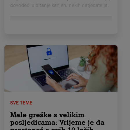
dovodeći u pitanje karijeru nekih natjecatelja.
SVE TEME
Male greške s velikim
The Old Guard 2
posljedicama: Vrijeme je da
prestaneš s ovih 10 loših