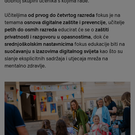
dobnoj skupini učenika s kojima rade.
Učiteljima
od prvog do četvrtog razreda
fokus je na
temama
osnova digitalne zaštite i prevencije
, učitelje
petih do osmih razreda
educirat će se o
zaštiti
privatnosti i razgovoru u opasnostima
, dok će
srednjoškolskim nastavnicima
fokus edukacije biti na
suočavanju s izazovima digitalnog svijeta
kao što su
slanje eksplicitnih sadržaja i utjecaja mreža na
mentalno zdravlje.