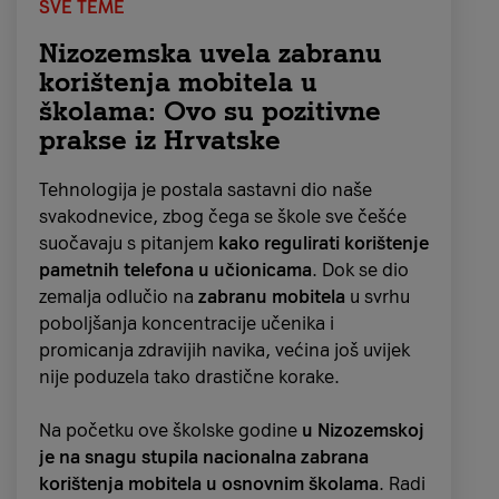
SVE TEME
Nizozemska uvela zabranu
korištenja mobitela u
školama: Ovo su pozitivne
prakse iz Hrvatske
Tehnologija je postala sastavni dio naše
svakodnevice, zbog čega se škole sve češće
suočavaju s pitanjem
kako regulirati korištenje
pametnih telefona u učionicama
. Dok se dio
„Društvena odgovornost duboko je upisana u
zemalja odlučio na
zabranu mobitela
u svrhu
DNK svih nas u A1, a kao pružatelj internetskih
poboljšanja koncentracije učenika i
usluga, svjesni smo kako je ta
odgovornost
promicanja zdravijih navika, većina još uvijek
najveća u području online sigurnosti
. To je
nije poduzela tako drastične korake.
tema kojoj već dugi niz godina posvećujemo
posebnu pažnju, bilo kroz našu
platformu
Na početku ove školske godine
u Nizozemskoj
#BoljiOnline
, koja je pokrenuta u suradnji s
je na snagu stupila nacionalna zabrana
Centrom za sigurniji internet, bilo kroz
korištenja mobitela u osnovnim školama
. Radi
sigurnosna rješenja i usluge koje pružamo