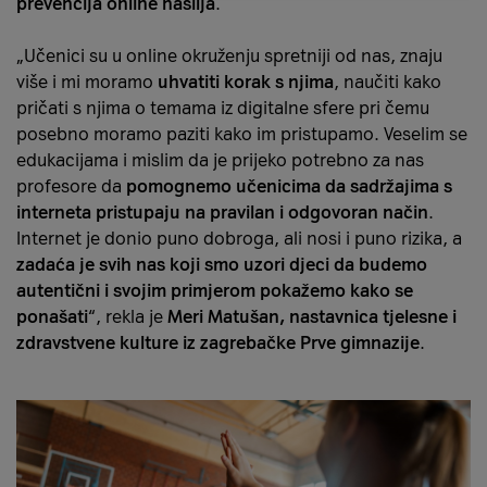
prevencija online nasilja
.
„Učenici su u online okruženju spretniji od nas, znaju
više i mi moramo
uhvatiti korak s njima
, naučiti kako
pričati s njima o temama iz digitalne sfere pri čemu
posebno moramo paziti kako im pristupamo. Veselim se
edukacijama i mislim da je prijeko potrebno za nas
profesore da
pomognemo učenicima da sadržajima s
interneta pristupaju na pravilan i odgovoran način
.
Internet je donio puno dobroga, ali nosi i puno rizika, a
zadaća je svih nas koji smo uzori djeci da budemo
autentični i svojim primjerom pokažemo kako se
ponašati
“, rekla je
Meri Matušan, nastavnica tjelesne i
zdravstvene kulture iz zagrebačke Prve gimnazije
.