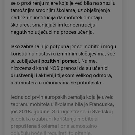
se o proširenju mjere koja je već bila na snazi u
poslovnom sektoru“, istaknuo je
Dejan Turk,
tamošnjim srednjim školama, uz objašnjenje
predsjednik Uprave A1 Hrvatska i A1
nadležnih institucija da mobiteli ometaju
Slovenija
.
školarce, smanjujući im koncentraciju i
negativno utječući na proces učenja.
Iako zabrana nije potpuna jer se mobiteli mogu
koristiti na nastavi u iznimnim slučajevima, već
su zabilježeni
pozitivni pomaci
. Naime,
nizozemski kanal NOS prenosi da su učenici
društveniji i aktivniji tijekom velikog odmora,
a atmosfera u učionicama se poboljšala
.
Jedna od prvih europskih zemalja koja je uvela
Snažne poruke
zabranu mobitela u školama bila je
Francuska,
još 2018. godine
. S druge strane,
u Švedskoj
govornika i panelista
je odluka o zabrani korištenja mobitela
prepuštena školama
i one samostalno
Na samoj konferenciji predstavljene su
odlučuju hoće li regulirati to pitanje.
najbolje prakse za
podizanje svijesti o online