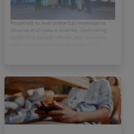
Posjetitelji su imali prilike čuti nevjerojatna
iskustva stručnjaka iz Amerike, Ujedinjenog
Kraljevstva, Kanade i Finske, koji neumorno
rade na borbi protiv online nasilja. Kroz
dinamičan program, sudionici su u panelima i
predavanjima mogli saznati više o
aktualnim
temama poput sigurnosti djece na internetu,
zaštite privatnosti i poslovnim sigurnosnim
rješenjima
. Tako su navedenim temama
govorili
Nathalie Rayes, veleposlanica SAD-a u
Hrvatskoj, Kristi O'Malley, pravna savjetnica za
računalno hakiranje i intelektualno vlasništvo
(ICHIP) pri Ministarstvu pravosuđa SAD-a,
Tino Šokić, stručnjak za kibernetičku
sigurnost
i mnogi drugi.