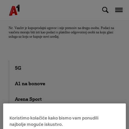
Skip to Main Content
Može li se vaučer prenijeti na drugu osobu?
Ne. Vaučer je kupoprodajni ugovor i nije prenosiv na drugu osobu. Podaci na
vaučeru moraju biti isti kao podaci o platežno odgovornoj osobi na koju glasi
usluga uz koju se kupuje novi uređaj.
5G
A1 na bonove
Arena Sport
E-SIM
Koristimo kolačiće kako bismo vam ponudili
najbolje moguće iskustvo.