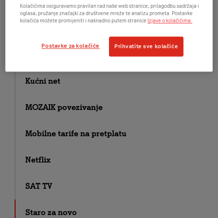
Fiksni telefon i internet
Kolačićima osiguravamo pravilan rad naše web stranice, prilagodbu sadržaja i
oglasa, pružanje značajki za društvene mreže te analizu prometa. Postavke
kolačića možete promijeniti i naknadno putem stranice
Izjave o kolačićima.
Homebox tarife
Postavke za kolačiće
Prihvatite sve kolačiće
Jednostavniji život
Kućni net
MOZAIK povezivanje
Mobilne tarife na pretplatu
Netflix
SAT TV
Staro za novo