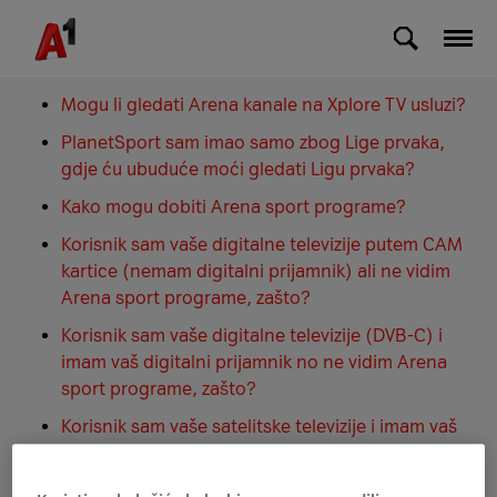
Skip to Main Content
Arena Sport
Mogu li gledati Arena kanale na Xplore TV usluzi?
PlanetSport sam imao samo zbog Lige prvaka,
gdje ću ubuduće moći gledati Ligu prvaka?
Kako mogu dobiti Arena sport programe?
Korisnik sam vaše digitalne televizije putem CAM
kartice (nemam digitalni prijamnik) ali ne vidim
Arena sport programe, zašto?
Korisnik sam vaše digitalne televizije (DVB-C) i
imam vaš digitalni prijamnik no ne vidim Arena
sport programe, zašto?
Korisnik sam vaše satelitske televizije i imam vaš
digitalni prijamnik no ne vidim Arena sport
programe, zašto?