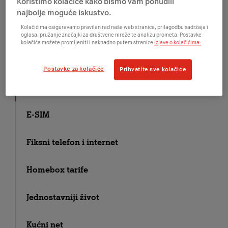
Koristimo kolačiće kako bismo vam ponudili
najbolje moguće iskustvo.
Kolačićima osiguravamo pravilan rad naše web stranice, prilagodbu sadržaja i
5G
oglasa, pružanje značajki za društvene mreže te analizu prometa. Postavke
kolačića možete promijeniti i naknadno putem stranice
Izjave o kolačićima.
A1 na bonove
Postavke za kolačiće
Prihvatite sve kolačiće
Arena Sport
E-SIM
Fiksni telefon i internet
Homebox tarife
Jednostavniji život
Kućni net