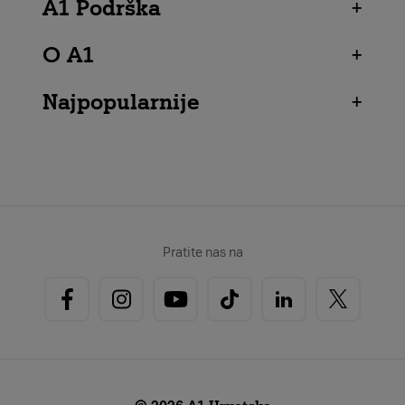
A1 Podrška
+
O A1
+
Najpopularnije
+
Pratite nas na