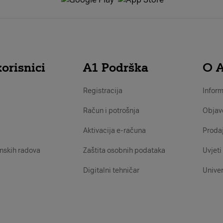
orisnici
A1 Podrška
O 
Registracija
Inform
Račun i potrošnja
Objav
Aktivacija e-računa
Proda
nskih radova
Zaštita osobnih podataka
Uvjeti 
Digitalni tehničar
Univer