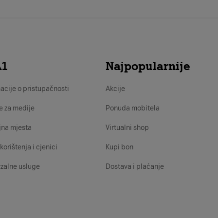
A1
Najpopularnije
acije o pristupačnosti
Akcije
e za medije
Ponuda mobitela
jna mjesta
Virtualni shop
korištenja i cjenici
Kupi bon
zalne usluge
Dostava i plaćanje