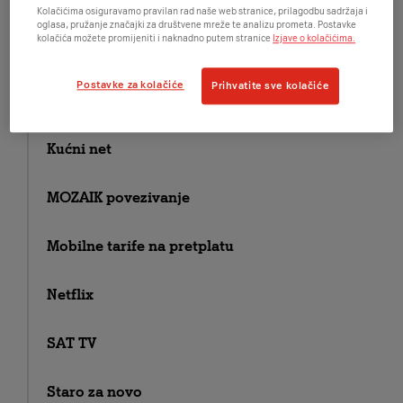
Fiksni telefon i internet
Kolačićima osiguravamo pravilan rad naše web stranice, prilagodbu sadržaja i
oglasa, pružanje značajki za društvene mreže te analizu prometa. Postavke
kolačića možete promijeniti i naknadno putem stranice
Izjave o kolačićima.
Homebox tarife
Postavke za kolačiće
Prihvatite sve kolačiće
Jednostavniji život
Kućni net
MOZAIK povezivanje
Mobilne tarife na pretplatu
Netflix
SAT TV
Staro za novo