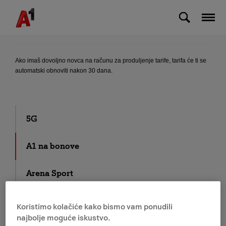
Skip to Main Content
Hoće li mi se nova tarifa automatski obnoviti
nakon 30 dana?
Ako imaš dovoljno novca na računu za produljenje tarife, tarifa će ti se
automatski obnoviti nakon 30 dana.
5G
A1 na bonove
Arena Sport
E-SIM
Koristimo kolačiće kako bismo vam ponudili
najbolje moguće iskustvo.