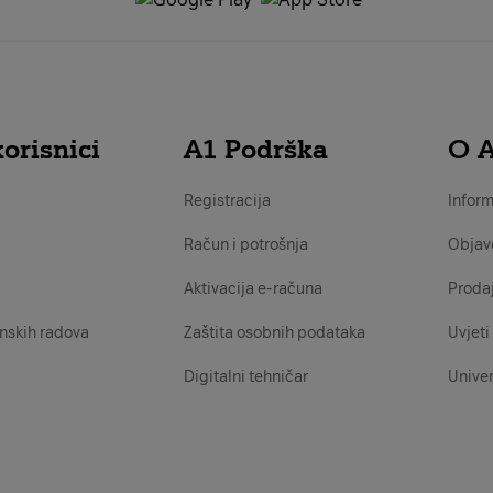
orisnici
A1 Podrška
O 
Registracija
Inform
Račun i potrošnja
Objav
Aktivacija e-računa
Proda
nskih radova
Zaštita osobnih podataka
Uvjeti 
Digitalni tehničar
Univer