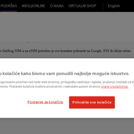
PODRŠKA
#
BOLJIONLINE
O NAMA
VIRTUALNI SHOP
English
IM sve karakteristike kao i fizički SIM: serijski
tike kao i klasični fizički SIM, a novost je aktivacijski QR kod.
SIM-a također omogućuje pohranu kontakata kako i fizički SIM, ali brisanjem eSIM profila s ur
s fizičkog SIM-a na eSIM potrebno je sve kontakte pohraniti na Google, IOS ili sličan račun.
o kolačiće kako bismo vam ponudili najbolje moguće iskustvo.
iguravamo pravilan rad naše web stranice, prilagodbu sadržaja i oglasa, pružanje značajki za
ometa. Postavke kolačića možete promijeniti i naknadno putem stranice
Izjave o kolačićima.
Postavke za kolačiće
Prihvatite sve kolačiće