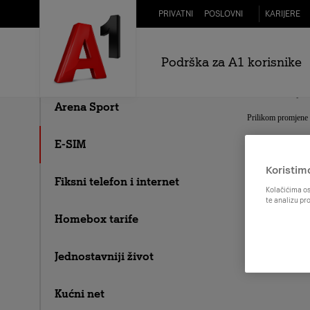
Skip to Main Content
PRIVATNI
POSLOVNI
KARIJERE
Ima li eS
5G
Podrška za A1 korisnike
A1 na bonove
eSIM ima karakteris
Interna memorija e
Arena Sport
Prilikom promjene 
E-SIM
Koristim
Fiksni telefon i internet
Kolačićima os
te analizu pr
Homebox tarife
Jednostavniji život
Kućni net