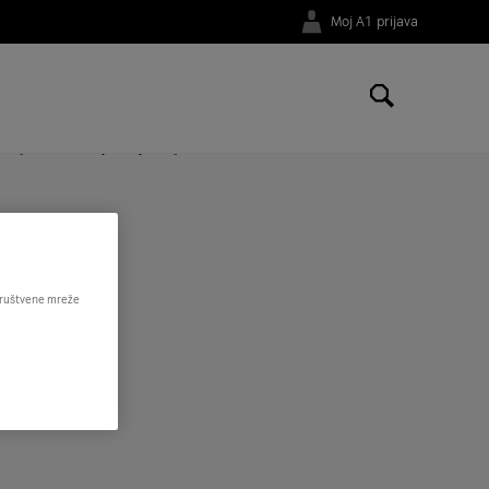
Moj A1 prijava
 broj, PIN/PUK, pohranu kontakt brojeva?
eđaja brišu se i svi podaci pohranjeni na eSIM-u.
 društvene mreže