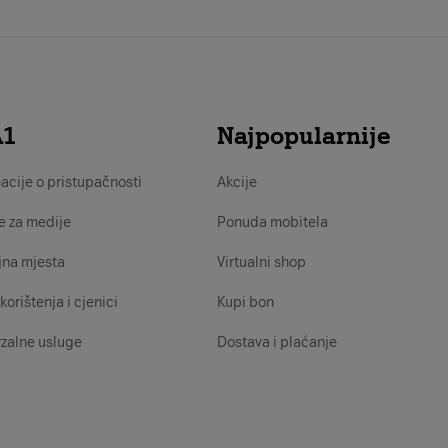
A1
Najpopularnije
acije o pristupačnosti
Akcije
e za medije
Ponuda mobitela
jna mjesta
Virtualni shop
korištenja i cjenici
Kupi bon
zalne usluge
Dostava i plaćanje