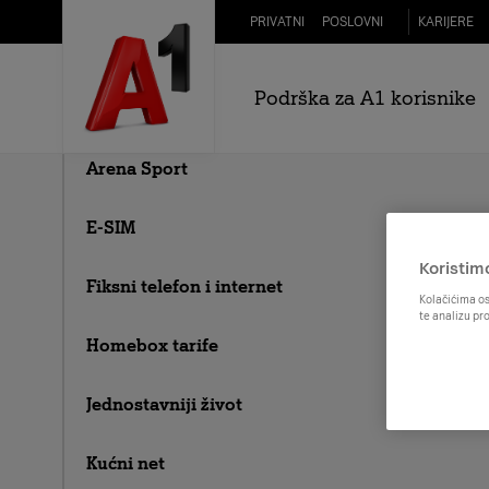
Skip to Main Content
PRIVATNI
POSLOVNI
KARIJERE
Što znači
5G
Podrška za A1 korisnike
A1 na bonove
5G vam omogućava
Arena Sport
E-SIM
Koristim
Fiksni telefon i internet
Kolačićima os
te analizu pr
Homebox tarife
Jednostavniji život
Kućni net