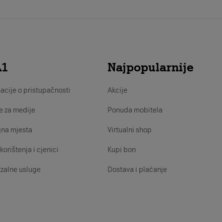
A1
Najpopularnije
acije o pristupačnosti
Akcije
e za medije
Ponuda mobitela
jna mjesta
Virtualni shop
korištenja i cjenici
Kupi bon
zalne usluge
Dostava i plaćanje