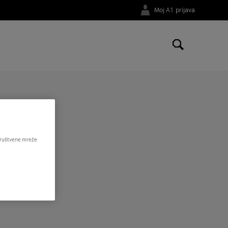
Moj A1 prijava
je kašnjenja odgovora na vaš zahtjev.
 društvene mreže