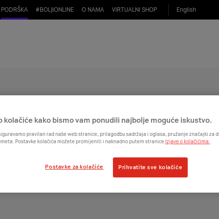
PODRŠKA
#
BOLJIONLINE
O NAMA
VIRTUALNI SHOP
English
 trenutna internetska veza?
 gotovo trenutnu internetsku vezu, a to znači da je dizajnirana za stvaranje man
o kolačiće kako bismo vam ponudili najbolje moguće iskustvo.
iguravamo pravilan rad naše web stranice, prilagodbu sadržaja i oglasa, pružanje značajki za
ometa. Postavke kolačića možete promijeniti i naknadno putem stranice
Izjave o kolačićima.
Postavke za kolačiće
Prihvatite sve kolačiće