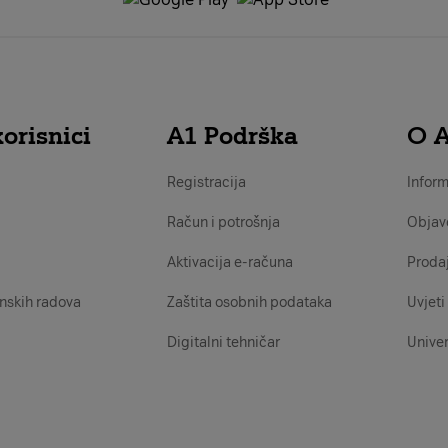
orisnici
A1 Podrška
O 
Registracija
Inform
Račun i potrošnja
Objav
Aktivacija e-računa
Proda
nskih radova
Zaštita osobnih podataka
Uvjeti 
Digitalni tehničar
Univer