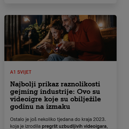
(WGA). Ovo je prvi put nakon 2001. godine,
točnije terorističkih napada 11. rujna, da je
ceremonija odgođena, a održavala se čak za
vrijeme pandemije koronavirusa.
Ovogodišnjom dodjelom
dominira HBO-va
serija „Succession“ s čak 27 nominacija
, a
slijede je „The Last of Us“ s 24 nominacije i
„The White Lotus“ s 23. Uz svoj Osnovni TV
paket, u Moj A1 aplikaciji
aktiviraj HBO
Premium Dodatni paket
i prati navedene
A1 SVIJET
nagrađivane serije.
Najbolji prikaz raznolikosti
gejming industrije: Ovo su
videoigre koje su obilježile
godinu na izmaku
Ostalo je još nekoliko tjedana do kraja 2023.
koja je izrodila
pregršt uzbudljivih videoigara
,