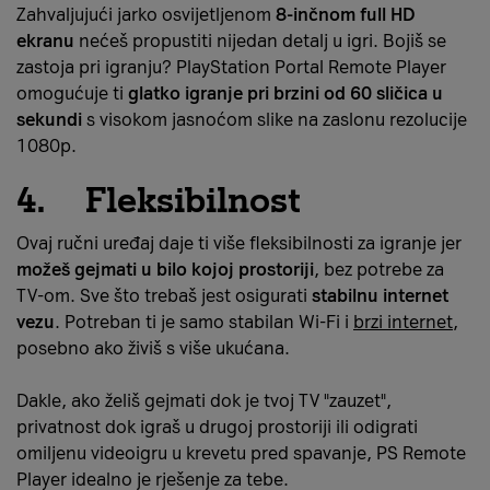
Zahvaljujući jarko osvijetljenom
8-inčnom full HD
ekranu
nećeš propustiti nijedan detalj u igri. Bojiš se
zastoja pri igranju? PlayStation Portal Remote Player
omogućuje ti
glatko igranje pri brzini od 60 sličica u
sekundi
s visokom jasnoćom slike na zaslonu rezolucije
1080p.
4. Fleksibilnost
Ovaj ručni uređaj daje ti više fleksibilnosti za igranje jer
možeš gejmati u bilo kojoj prostoriji
, bez potrebe za
TV-om. Sve što trebaš jest osigurati
stabilnu internet
vezu
. Potreban ti je samo stabilan Wi-Fi i
brzi internet
,
posebno ako živiš s više ukućana.
Dakle, ako želiš gejmati dok je tvoj TV "zauzet",
privatnost dok igraš u drugoj prostoriji ili odigrati
omiljenu videoigru u krevetu pred spavanje, PS Remote
Player idealno je rješenje za tebe.