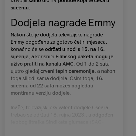
izdvojili
samo dio TV ponude koja te čeka u
siječnju
.
Dodjela nagrade Emmy
Nakon što je dodjela televizijske nagrade
Emmy odgođena za gotovo četiri mjeseca,
konačno će se
održati u noći s 15. na 16.
siječnja
, a korisnici
Filmskog paketa mogu je
uživo pratiti na kanalu AMC
. Od 1 do 2 sata
ujutro gledaj
crveni tepih ceremonije
, a nakon
toga slijedi sama dodjela. Osim toga,
16.
siječnja od 22 sata možeš pogledati
montiranu verziju dodjele
.
Inače, televizijski ekvivalent dodjele Oscara
trebao se održati 18. rujna 2023., a
odgođen
je zbog štrajka Sindikata glumaca
(SAG-
AFTRA) i Udruženja američkih scenarista