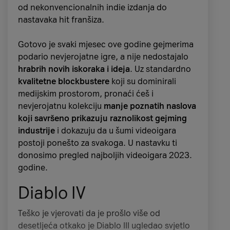
od nekonvencionalnih indie izdanja do
nastavaka hit franšiza.
Gotovo je svaki mjesec ove godine gejmerima
podario nevjerojatne igre, a nije nedostajalo
hrabrih novih iskoraka i ideja
. Uz standardno
kvalitetne blockbustere
koji su dominirali
medijskim prostorom, pronaći ćeš i
National Geographic
nevjerojatnu kolekciju
manje poznatih naslova
koji savršeno prikazuju raznolikost gejming
U Videoteci
odnedavno možeš pronaći
industrije
i dokazuju da u šumi videoigara
National Geographic sadržaj
koji je podijeljen
postoji ponešto za svakoga. U nastavku ti
u šest kategorija: Povijest, Znanost i
donosimo pregled najboljih videoigara 2023.
tehnologija, Životinjsko carstvo, Naš planet,
godine.
Istražite i Pogled iznutra.
Diablo IV
Posudi naslov koji ti se najviše sviđa, a
teme su
Teško je vjerovati da je prošlo više od
zaista šarolike
– od kućnih ljubimaca i
desetljeća otkako je Diablo III ugledao svjetlo
prirodnih katastrofa do mafije i narko ratova.