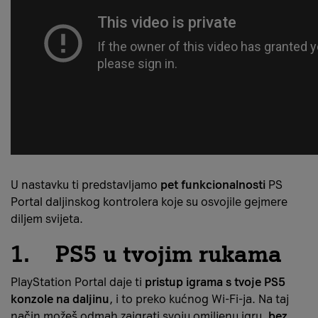
U nastavku ti predstavljamo
pet funkcionalnosti
PS
Portal daljinskog kontrolera koje su osvojile gejmere
diljem svijeta.
1. PS5 u tvojim rukama
PlayStation Portal daje ti
pristup igrama s tvoje PS5
konzole na daljinu
, i to preko kućnog Wi-Fi-ja. Na taj
način možeš odmah zaigrati svoju omiljenu igru,
bez