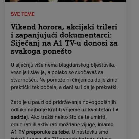
SVE TEME
Vikend horora, akcijski trileri
i zapanjujući dokumentarci:
Siječanj na A1 TV-u donosi za
svakoga ponešto
U siječnju više nema blagdanskog blještavila,
veselja i slavlja, a polako se suočavaš sa
stvarnošću. Ne pomaže ni činjenica da je zima
praktički tek počela, a dani su i dalje prekratki.
Zato je u pauzi od pridržavanja novogodišnjih
odluka
najbolje kratiti vrijeme uz kvalitetan TV
sadržaj
. Ako tražiš nešto što će te umiriti,
educirati ili aktivirati moždane vijuge,
imamo
A1 TV
preporuke za tebe
. U nastavku smo