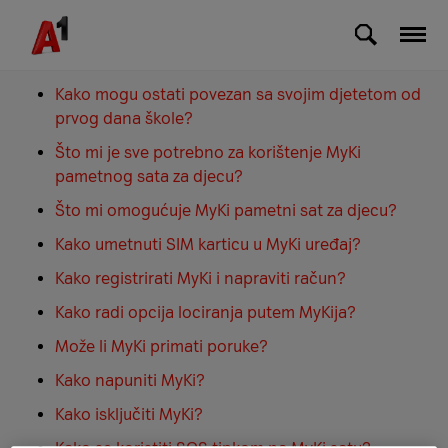
Skip to Main Content
Dijete mi kreće u školu
Kako mogu ostati povezan sa svojim djetetom od
prvog dana škole?
Što mi je sve potrebno za korištenje MyKi
pametnog sata za djecu?
Što mi omogućuje MyKi pametni sat za djecu?
Kako umetnuti SIM karticu u MyKi uređaj?
Kako registrirati MyKi i napraviti račun?
Kako radi opcija lociranja putem MyKija?
Može li MyKi primati poruke?
Kako napuniti MyKi?
Kako isključiti MyKi?