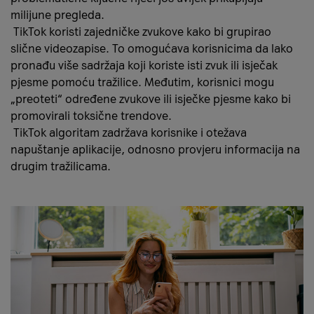
milijune pregleda.
TikTok koristi zajedničke zvukove kako bi grupirao
slične videozapise. To omogućava korisnicima da lako
pronađu više sadržaja koji koriste isti zvuk ili isječak
pjesme pomoću tražilice. Međutim, korisnici mogu
„preoteti“ određene zvukove ili isječke pjesme kako bi
promovirali toksične trendove.
TikTok algoritam zadržava korisnike i otežava
napuštanje aplikacije, odnosno provjeru informacija na
drugim tražilicama.