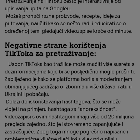
Pretraživanje na TikToku često je interaktivnije od
upisivanja upita na Googleu.
Možeš pronaći razne proizvode, recepte, ideje za
putovanja, naučiti kako se nešto radi i educirati se o
određenoj temi gledajući videozapise kraće od minute.
Negativne strane korištenja
TikToka za pretraživanje:
Uspon TikToka kao tražilice može značiti više susreta s
dezinformacijama koje bi se posljedično mogle proširiti.
Zabilježeno je kako se platforma borila s moderiranjem
obmanjujućeg sadržaja o izborima u više država, ratu u
Ukrajini i pobačaju.
Dolazi do iskorištavanja hashtagova, što se može
vidjeti na primjeru hashtaga za “anoreksičnost”.
Videozapisi s ovim hashtagom imaju više od 20 milijuna
pregleda zajedno, što je istovremeno zapanjujuće i
zastrašujuće. Zbog toga mnoge pogrešno napisane i
problematične ključne riječi još uvijek prikupljaju