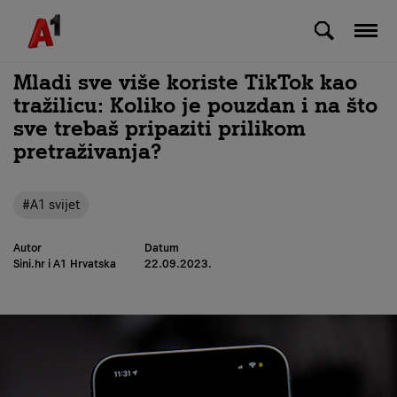
Skip to Main Content
Mladi sve više koriste TikTok kao
tražilicu: Koliko je pouzdan i na što
sve trebaš pripaziti prilikom
pretraživanja?
#A1 svijet
Autor
Datum
Sini.hr i A1 Hrvatska
22.09.2023.