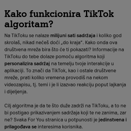
Kako funkcionira TikTok
algoritam?
Na TikToku se nalaze
milijuni sati sadržaja
i koliko god
skrolaš, nikad nećeš doći „do kraja“. Kako onda ova
društvena mreža bira što će ti pokazati? Informacije na
TikToku do tebe dolaze pomoću algoritma koji
personalizira sadržaj
na temelju tvoje interakcije u
aplikaciji. To znači da TikTok, kao i ostale društvene
mreže, prati koliko vremena provodiš na nekom
videozapisu, tj. temi i je li izazvao reakciju poput lajkanja
i dijeljenja.
Cilj algoritma je da te što duže zadrži na TikToku, a to ne
bi postigao prikazivanjem sadržaja koji te ne zanima, zar
ne? Svaka For You stranica u potpunosti je
jedinstvena i
prilagođava se
interesima korisnika.