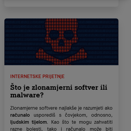
koji pristupa internetu (tzv. IoT)
, a kojih,
prema podacima iz 2024., ima čak
18,8
milijardi
.
Tržište bilježi
povećanje broja korištenja
botneta i šteta
koje nastaju, a povećanjem
interesa za kriptovalutama, predviđa se
značajan rast napada upravo na njihove
korisnike.
INTERNETSKE PRIJETNJE
Što je zlonamjerni softver ili
malware?
Zlonamjerne softvere najlakše je razumjeti ako
računalo
usporediš s čovjekom, odnosno,
ljudskim tijelom
. Kao što te mogu zahvatiti
razne bolesti, tako i računalo može biti