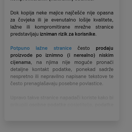
Quishing
Dok kopija neke majice najčešće nije opasna
za čovjeka ili je evenutalno lošije kvalitete,
Quishing je oblik phishinga u kojem
napadači
lažne ili kompromitirane mrežne stranice
koriste QR kodove za preusmjeravanje
predstavljaju
izniman rizik za korisnike
.
korisnika na lažne web stranice ili navođenje
na preuzimanje zlonamjernih aplikacija
. QR
Potpuno lažne stranice
često
prodaju
kodovi su
sveprisutni u svakodnevnom životu
,
proizvode po iznimno (i nerealno) niskim
nalaze se na plakatima, letcima, u
cijenama
, na njima nije moguće pronaći
restoranima, trgovinama ili na javnim
detaljne kontakt podatke, ponekad sadrže
površinama. Upravo ih to čini
savršenim
nespretno ili nepravilno napisane tekstove te
alatom za napadače koji žele prevariti
često prenaglašavaju posebne povlastice.
korisnike
.
Upravo takve stranice napadači koriste kako bi
Posebno je opasan oblik napada jer korisnici
prikupili
osobne podatke
posjetitelja,
podatke
često
ne povezuju QR kod s phishingom
, a
o njihovim bankovnim karticama
ili pak koriste
samo skeniranje koda djeluje bezopasno, što
kako bi na računala posjetitelja
poslali
povećava šanse za uspjeh napada.
zlonamjerne podatke
.