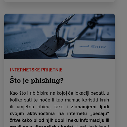
bismo zarazili.
Štete koje prouzročuju malware ili ransomware
mogu biti
iznimno ozbiljne
. Prema Statisti,
u 2024. godini
otprilike
65 % financijskih
organizacija
diljem svijeta prijavilo je da je
iskusilo
ransomware napad
. Uz to,
žrtve
ransomwarea u prosjeku trajno gube 43 %
podataka
pogođenih napadom.
INTERNETSKE PRIJETNJE
Što je phishing?
Kao što i ribič bira na kojoj će lokaciji pecati, u
koliko sati te hoće li kao mamac koristiti kruh
ili umjetnu ribicu, tako i
zlonamjerni ljudi
svojim aktivnostima na internetu „pecaju“
žrtve kako bi od njih dobili neku informaciju ili