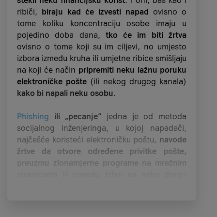
stekli neku financijsku korist
. I oni, baš kao i
ribiči,
biraju kad će izvesti napad
ovisno o
tome koliku koncentraciju osobe imaju u
pojedino doba dana,
tko će im biti žrtva
ovisno o tome koji su im ciljevi, no umjesto
izbora između kruha ili umjetne ribice smišljaju
na koji će način
pripremiti neku lažnu poruku
elektroničke pošte
(ili nekog drugog kanala)
kako bi napali neku osobu
.
Phishing
ili „pecanje“
jedna je od metoda
socijalnog inženjeringa, u kojoj napadači,
najčešće koristeći elektroničku poštu,
navode
žrtve da otvore određene privitke pošte,
preuzmu zlonamjerne programe na mrežnim
stranicama ili navedu žrtvu na neku drugu
aktivnost od koje oni mogu imati korist
.
Iako su ljudi svakako pametniji od ribica koje