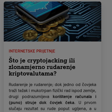
brzo žele doći do komadića kruha,
napadači
iskorištavaju njihovu nesmotrenost,
nedostatak vremena
i kreiraju poruke koje
izgledaju kao i stotine onih koje svakodnevno
primaju.
Gotovo svaka treća osoba u
Hrvatskoj
ne prepoznaje takve lažne poruke
elektroničke pošte.
Phishing svakim danom postaje
sve više
INTERNETSKE PRIJETNJE
korišten, sofisticiraniji je
, a dnevno napadači
Što je cryptojacking ili
kreiraju preko milijun i pol novih phishing
zlonamjerno rudarenje
stranica koje koriste za napade.
kriptovalutama?
Postoji više
različitih vrsta phishinga
, a u
Rudarenje je rudarenje; dok jedno od čovjeka
nastavku ti predstavljamo one koji su danas
traži težak i mukotrpan fizički rad ispod zemlje,
najrašireniji.
drugi podrazumijeva
korištenje računala i
Spear phishing
(puno) struje dok čovjek čeka
. U prvom
slučaju rezultat su rude poput ugljena, a u