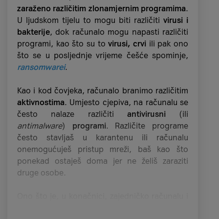
zaraženo različitim zlonamjernim programima
.
U ljudskom tijelu to mogu biti različiti
virusi i
bakterije
, dok računalo mogu napasti različiti
programi, kao što su to
virusi, crvi
ili pak ono
što se u posljednje vrijeme češće spominje,
ransomwarei
.
Kao i kod čovjeka, računalo branimo različitim
aktivnostima
. Umjesto cjepiva, na računalu se
često nalaze različiti
antivirusni
(ili
antimalware
)
programi
. Različite programe
često stavljaš u karantenu ili računalu
onemogućuješ pristup mreži, baš kao što
ponekad ostaješ doma jer ne želiš zaraziti
druge osobe.
Ono što je, u konačnici, zajedničko računalu i
čovjeku je da trebamo biti oprezni kako se ne