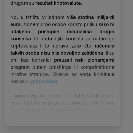
Spear ili ciljani phishing je metoda u kojoj se
drugom su
rezultat kriptovalute
.
napadač prethodno detaljno upoznaje s
navikama koje njegova
žrtva obavlja unutar
No, u tržištu vrijednom
više stotina milijardi
organizacije
. Informacije koristi kako bi
eura
, zlonamjerne osobe koriste priliku kako bi
personalizirao napad
za samu žrtvu, najčešće
udaljeno pristupile računalima drugih
pomoću maliciozne e-pošte.
korisnika
te onda njih koristila za rudarenje
kriptovaluta i to upravo zato što
računala
Cilj spear phishinga je
ukrasti osjetljive
takvih osoba nisu bila dovoljno zaštićena
ili su
informacije
kao što su podaci za prijavu i/ili
oni kao korisnici
preuzeli neki zlonamjerni
zaraziti uređaje zlonamjernim softverima.
program
putem phishinga ili komprimitirane
mrežne stranice. Ovakva se
vrsta kriminala
Smishing
naziva
cryptojacking
.
Smishing je oblik phishinga u kojem
napadači
Usporedivo, to je kao i da ostaviš otključana
koriste SMS poruke kako bi prevarili korisnike
vrata i pustiš nepoznate osobe da uđu u tvoj
da otkriju osjetljive informacije
, poput lozinki,
stan kad god oni to požele te koriste sve tvoje
brojeva kreditnih kartica ili PIN-ova. Poruke
kućanske uređaje za svoje potrebe (dok ti
često
izgledaju autentično
, dolaze od
plaćaš račune za njihovu struju).
navodnih banaka, telekom operatora,