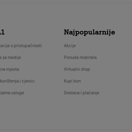
A1
Najpopularnije
acije o pristupačnosti
Akcije
e za medije
Ponuda mobitela
jna mjesta
Virtualni shop
korištenja i cjenici
Kupi bon
zalne usluge
Dostava i plaćanje