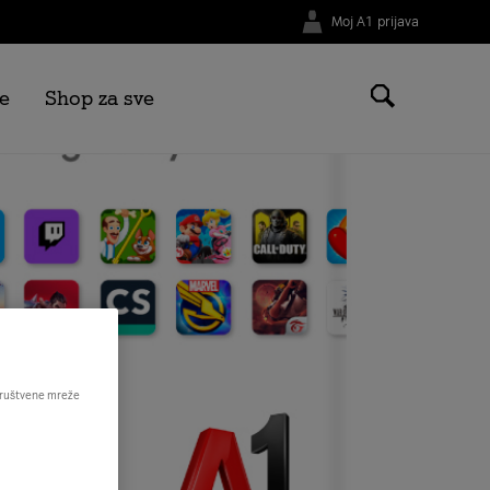
Moj A1 prijava
e
Shop za sve
 društvene mreže