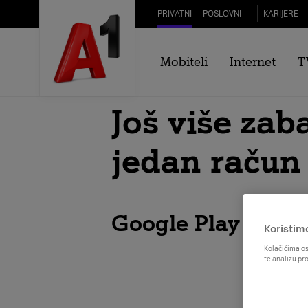
Skip to Main Content
PRIVATNI
POSLOVNI
KARIJERE
Mobiteli
Internet
T
Još više za
jedan račun
Google Play + A1 
Koristim
Kolačićima os
te analizu pr