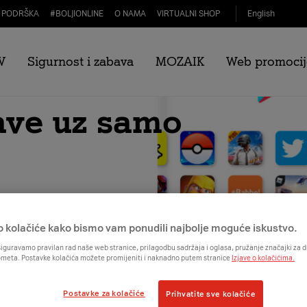
PODRŠKA
#
BOLJIONLINE
O NAMA
VIRTUALNI SHOP
English
V
Sigurnost i zabava
MOZAIK
Web promocij
bave uz samo
račun
o kolačiće kako bismo vam ponudili najbolje moguće iskustvo.
iguravamo pravilan rad naše web stranice, prilagodbu sadržaja i oglasa, pružanje značajki za
ometa. Postavke kolačića možete promijeniti i naknadno putem stranice
Izjave o kolačićima.
Postavke za kolačiće
Prihvatite sve kolačiće