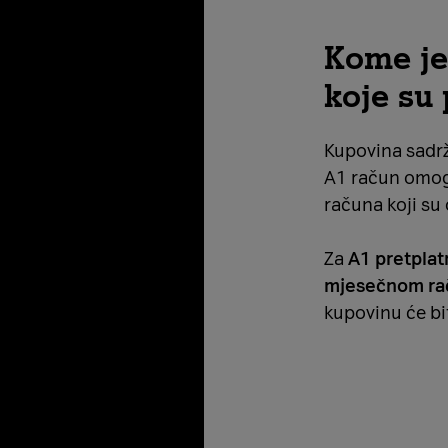
Kome je
koje su
Kupovina sadrž
A1 račun omog
računa koji su
Za
A1 pretplat
mjesečnom ra
kupovinu će b