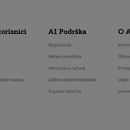
orisnici
A1 Podrška
O 
Registracija
Inform
Račun i potrošnja
Objav
Aktivacija e-računa
Proda
nskih radova
Zaštita osobnih podataka
Uvjeti 
Digitalni tehničar
Univer