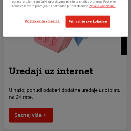
oglasa, pružanje značajki za društvene mreže te analizu prometa. Postavke
kolačića možete promijeniti i naknadno putem stranice
Izjave o kolačićima.
Postavke za kolačiće
Prihvatite sve kolačiće
Uređaji uz internet
U našoj ponudi odaberi dodatne uređaje uz otplatu
na 24 rate.
Saznaj više