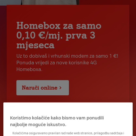
Homebox za samo
0,10 €/mj. prva 3
mjeseca
Uz to dobivaš i vrhunski modem za samo 1 €!
Ponuda vrijedi za nove korisnike 4G
Homeboxa.
Naruči online
Koristimo kolačiće kako bismo vam ponudili
najbolje moguće iskustvo.
Kolačićima osiguravamo pravilan rad naše web stranice, prilagodbu sadržaja i