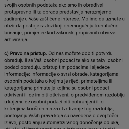
svojih osobnih podataka ako smo ih obrađivali
protupravno ili ta obrada predstavlja nerazmjerno
zadiranje u Vaše zaštićene interese. Molimo da uzmete u
obzir da postoje razlozi koji onemogućuju trenutačno
brisanje, primjerice kod zakonski propisanih obveza
arhiviranja.
c) Pravo na pristup
: Od nas možete dobiti potvrdu
obrađuju li se Vaši osobni podaci te ako se takvi osobni
podaci obrađuju, pristup tim podacima i sljedeće
informacije: informacije o svrsi obrade, kategorijama
osobnih podataka o kojima je riječ, primateljima ili
kategorijama primatelja kojima su osobni podaci
otkriveni ili će im biti otkriveni, o predviđenom razdoblju
u kojemu će osobni podaci biti pohranjeni ili o
kriterijima korištenima za utvrđivanje tog razdoblja,
postojanju Vaših prava koja su navedena o ovoj točci
Izjave, postojanju automatiziranog donošenja odluka,