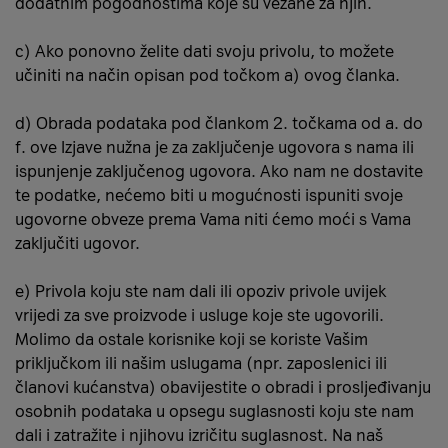
dodatnim pogodnostima koje su vezane za njih.
c) Ako ponovno želite dati svoju privolu, to možete
učiniti na način opisan pod točkom a) ovog članka.
d) Obrada podataka pod člankom 2. točkama od a. do
f. ove Izjave nužna je za zaključenje ugovora s nama ili
ispunjenje zaključenog ugovora. Ako nam ne dostavite
te podatke, nećemo biti u mogućnosti ispuniti svoje
ugovorne obveze prema Vama niti ćemo moći s Vama
zaključiti ugovor.
e) Privola koju ste nam dali ili opoziv privole uvijek
vrijedi za sve proizvode i usluge koje ste ugovorili.
Molimo da ostale korisnike koji se koriste Vašim
priključkom ili našim uslugama (npr. zaposlenici ili
članovi kućanstva) obavijestite o obradi i prosljeđivanju
osobnih podataka u opsegu suglasnosti koju ste nam
dali i zatražite i njihovu izričitu suglasnost. Na naš