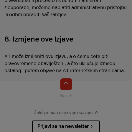
prava koristili prečesto i s očitom namjerom
zlouporabe, možemo naplatiti administrativnu pristojbu
ili odbiti obraditi Vaš zahtjev.
8. Izmjene ove Izjave
A1 može izmijeniti ovu Izjavu, a o čemu ćete biti
pravovremeno obaviješteni, a što uključuje između
ostalog i putem objave na A1 internetskim stranicama.
Na vrh
Želiš primati najnovije obavijesti?
Prijavi se na newsletter