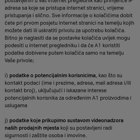
postavljenih u Vaš internet preglednik kao primjerice IP
adresa sa koje se pristupa internet stranici, vrijeme
pristupanja i slično. Sve informacije o kolačićima dobit
ćete pri prvom posjetu internet stranici na temelju kojih
možete dati ili uskratiti privolu za upotrebu kolačića.
Bitno je naglasiti da se postavke kolačića uvijek mogu
podesiti u internet pregledniku i da će A1 koristiti
podatke dobivene putem kolačića samo na temelju
Vaše privole;
i)
podatke o potencijalnim korisnicima
, kao što su
kontakt podaci (ime i prezime, adresa, mail adresa i/ili
kontakt broj), uključujući i iskazane interese
potencijalnih korisnika za određenim A1 proizvodima i
uslugama
j)
podatke koje prikupimo sustavom videonadzora
naših prodajnih mjesta
koji su postavljeni radi
sigurnosti i zaštite osoba i imovine.