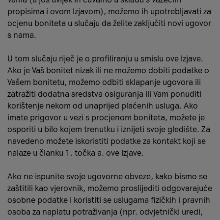
propisima i ovom Izjavom), možemo ih upotrebljavati za
ocjenu boniteta u slučaju da želite zaključiti novi ugovor
s nama.
U tom slučaju riječ je o profiliranju u smislu ove Izjave.
Ako je Vaš bonitet nizak ili ne možemo dobiti podatke o
Vašem bonitetu, možemo odbiti sklapanje ugovora ili
zatražiti dodatna sredstva osiguranja ili Vam ponuditi
korištenje nekom od unaprijed plaćenih usluga. Ako
imate prigovor u vezi s procjenom boniteta, možete je
osporiti u bilo kojem trenutku i iznijeti svoje gledište. Za
navedeno možete iskoristiti podatke za kontakt koji se
nalaze u članku 1. točka a. ove Izjave.
Ako ne ispunite svoje ugovorne obveze, kako bismo se
zaštitili kao vjerovnik, možemo proslijediti odgovarajuće
osobne podatke i koristiti se uslugama fizičkih i pravnih
osoba za naplatu potraživanja (npr. odvjetnički uredi,