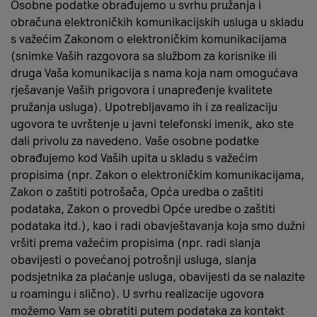
Osobne podatke obrađujemo u svrhu pružanja i
obračuna elektroničkih komunikacijskih usluga u skladu
s važećim Zakonom o elektroničkim komunikacijama
(snimke Vaših razgovora sa službom za korisnike ili
druga Vaša komunikacija s nama koja nam omogućava
rješavanje Vaših prigovora i unapređenje kvalitete
pružanja usluga). Upotrebljavamo ih i za realizaciju
ugovora te uvrštenje u javni telefonski imenik, ako ste
dali privolu za navedeno. Vaše osobne podatke
obrađujemo kod Vaših upita u skladu s važećim
propisima (npr. Zakon o elektroničkim komunikacijama,
Zakon o zaštiti potrošača, Opća uredba o zaštiti
podataka, Zakon o provedbi Opće uredbe o zaštiti
podataka itd.), kao i radi obavještavanja koja smo dužni
vršiti prema važećim propisima (npr. radi slanja
obavijesti o povećanoj potrošnji usluga, slanja
podsjetnika za plaćanje usluga, obavijesti da se nalazite
u roamingu i slično). U svrhu realizacije ugovora
možemo Vam se obratiti putem podataka za kontakt