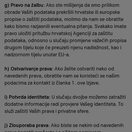
g) Pravo na žalbu
: Ako ste mišljenja da smo prilikom
obrade Vaših podataka prekršili hrvatske ili europske
propise o zaštiti podataka, molimo da nam se obratite
kako bismo razjasnili eventualna pitanja. Svakako imate
pravo uložiti pritužbu hrvatskoj Agenciji za zaštitu
podataka, odnosno u slučaju promjene važećih propisa
drugom tijelu koje će preuzeti njenu nadležnost, kao i
nadzornom tijelu unutar EU-a.
h) Ostvarivanje prava
: Ako želite ostvariti neko od
navedenih prava, obratite nam se koristeći se našim
podacima za kontakt iz članka 1. ove Izjave.
i) Potvrda identiteta
: U slučaju dvojbe možemo zatražiti
dodatne informacije radi provjere Vašeg identiteta. To
služi zaštiti Vaših prava i privatne sfere.
j) Zlouporaba prava
: Ako biste se nekim od navedenih