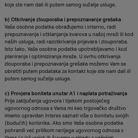
koje ste nam dali ili putem samog sučelja usluge.
b) Otkrivanje zlouporaba i prepoznavanje grešaka
Vaše osobne podatke obrađujemo i interno, radi
prepoznavanja i otklanjanja kvarova u našoj mreži ili kod
naših usluga, radi razotkrivanja prijevara i zlouporaba.
Isto tako, Vaše osobne podatke upotrebljavamo i kod
planiranja i optimiziranja mreže. U svrhu otkrivanja
zlouporaba i prepoznavanja grešaka možemo Vam se
obratiti putem podataka za kontakt koje ste nam dali ili
putem samog sučelja usluge.
c) Provjera boniteta unutar A1 i naplata potraživanja
Prije zaključenja ugovora i tijekom postojećeg
ugovornog odnosa s Vama mi kao trgovačko društvo
imamo opravdan interes saznati više o bonitetu svojih
(budućih) korisnika. Ako smo Vaše osobne podatke
pohranili već prilikom ranijega ugovornog odnosa s
Vama (a još uvijek ih čuvamo u skladu s važećim