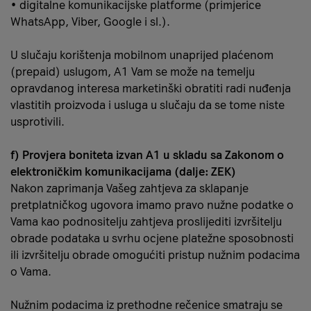
• digitalne komunikacijske platforme (primjerice
WhatsApp, Viber, Google i sl.).
U slučaju korištenja mobilnom unaprijed plaćenom
(prepaid) uslugom, A1 Vam se može na temelju
opravdanog interesa marketinški obratiti radi nuđenja
vlastitih proizvoda i usluga u slučaju da se tome niste
usprotivili.
f) Provjera boniteta izvan A1 u skladu sa Zakonom o
elektroničkim komunikacijama (dalje: ZEK)
Nakon zaprimanja Vašeg zahtjeva za sklapanje
pretplatničkog ugovora imamo pravo nužne podatke o
Vama kao podnositelju zahtjeva proslijediti izvršitelju
obrade podataka u svrhu ocjene platežne sposobnosti
ili izvršitelju obrade omogućiti pristup nužnim podacima
o Vama.
Nužnim podacima iz prethodne rečenice smatraju se