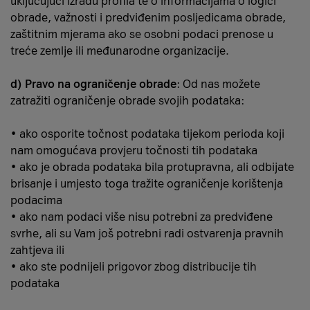
uključujući izradu profila te o informacijama o logici
obrade, važnosti i predviđenim posljedicama obrade,
zaštitnim mjerama ako se osobni podaci prenose u
treće zemlje ili međunarodne organizacije.
d) Pravo na ograničenje obrade
: Od nas možete
zatražiti ograničenje obrade svojih podataka:
• ako osporite točnost podataka tijekom perioda koji
nam omogućava provjeru točnosti tih podataka
• ako je obrada podataka bila protupravna, ali odbijate
brisanje i umjesto toga tražite ograničenje korištenja
podacima
• ako nam podaci više nisu potrebni za predviđene
svrhe, ali su Vam još potrebni radi ostvarenja pravnih
zahtjeva ili
• ako ste podnijeli prigovor zbog distribucije tih
podataka