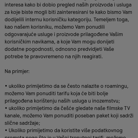
interesa kako bi dobio pregled naših proizvoda i usluga
za koje biste mogli biti zainteresirani te kako bismo Vam
dodijelili internu korisničku kategoriju. Temeljem toga,
kao našem korisniku, možemo Vam ponudili
odgovarajuće usluge i proizvode prilagođene Vašim
korisničkim navikama, a koje Vam mogu donijeti
dodatne pogodnosti, odnosno predvidjeti Vaše
potrebe te pravovremeno na njih reagirati.
Na primjer:
• ukoliko primijetimo da se često nalazite o roamingu,
možemo Vam ponuditi tarifu koja će biti bolje
prilagođena korištenju naših usluga u inozemstvu;
• ukoliko primijetimo da češće gledate naše filmske TV
kanale, možemo Vam ponuditi poseban paket koji sadrži
slične sadržaje;
• Ukoliko primijetimo da koristite više podatkovnog
prometa nego što je u Vašoj trenutnoj tarifi, možemo