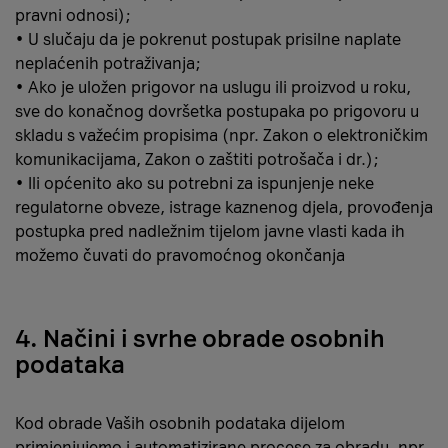
pravni odnosi);
• U slučaju da je pokrenut postupak prisilne naplate
neplaćenih potraživanja;
• Ako je uložen prigovor na uslugu ili proizvod u roku,
sve do konačnog dovršetka postupaka po prigovoru u
skladu s važećim propisima (npr. Zakon o elektroničkim
komunikacijama, Zakon o zaštiti potrošača i dr.);
• Ili općenito ako su potrebni za ispunjenje neke
regulatorne obveze, istrage kaznenog djela, provođenja
postupka pred nadležnim tijelom javne vlasti kada ih
možemo čuvati do pravomoćnog okončanja
4. Načini i svrhe obrade osobnih
podataka
Kod obrade Vaših osobnih podataka dijelom
primjenjujemo i automatizirane procese za obradu, npr.