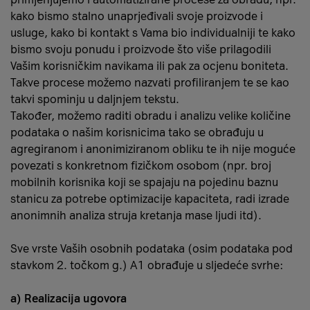
kako bismo stalno unaprjeđivali svoje proizvode i
usluge, kako bi kontakt s Vama bio individualniji te kako
bismo svoju ponudu i proizvode što više prilagodili
Vašim korisničkim navikama ili pak za ocjenu boniteta.
Takve procese možemo nazvati profiliranjem te se kao
takvi spominju u daljnjem tekstu.
Također, možemo raditi obradu i analizu velike količine
podataka o našim korisnicima tako se obrađuju u
agregiranom i anonimiziranom obliku te ih nije moguće
povezati s konkretnom fizičkom osobom (npr. broj
mobilnih korisnika koji se spajaju na pojedinu baznu
stanicu za potrebe optimizacije kapaciteta, radi izrade
anonimnih analiza struja kretanja mase ljudi itd).
Sve vrste Vaših osobnih podataka (osim podataka pod
stavkom 2. točkom g.) A1 obrađuje u sljedeće svrhe:
a)
Realizacija ugovora