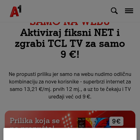
Skip to Main Content
SAMO NA WEBU
Aktiviraj fiksni NET i
zgrabi TCL TV za samo
9 €!
Ne propusti priliku jer samo na webu nudimo odličnu
kombinaciju za nove korisnike - superbrzi internet za
samo 13,21 €/mj. prvih 12 mj., a uz to te čekaju i TV
uređaji već od 9 €.