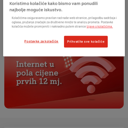
Koristimo kolačiće kako bismo vam ponudili
najbolje moguće iskustvo.
Kolačićima osiguravamo pravilan rad naše web stranice, prilagodbu sadržaja i
oglasa, pružanje značajki za društvene mreže te analizu prometa. Postavke
kolačića možete promijeniti i naknadno putem stranice
Izjave o kolačićima.
Postavke za kolačiće
Prihvatite sve kolačiće