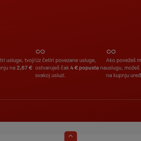
ri usluge, tvoji
Uz četiri povezane usluge,
Ako povežeš mo
enju na
2,67 €
ostvaruješ čak
4 € popusta
na
uslugu, možeš 
svakoj usluzi.
na kupnju uređ