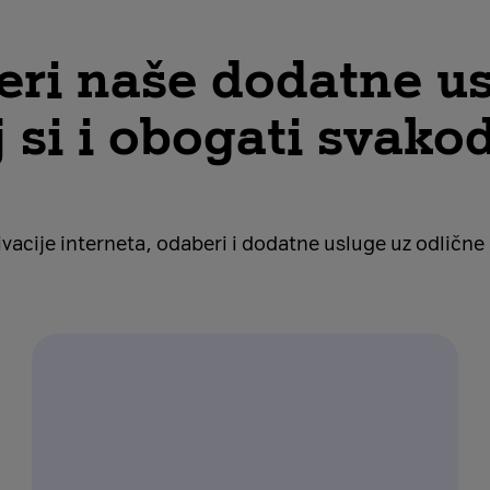
ri naše dodatne us
j si i obogati svako
ivacije interneta, odaberi i dodatne usluge uz odličn