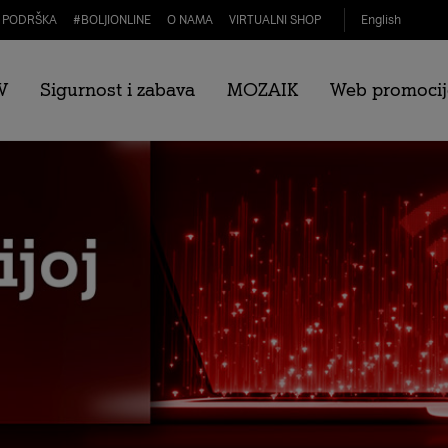
PODRŠKA
#
BOLJIONLINE
O NAMA
VIRTUALNI SHOP
English
V
Sigurnost i zabava
MOZAIK
Web promocij