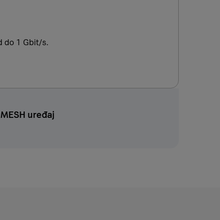
 do 1 Gbit/s.
i MESH uređaj