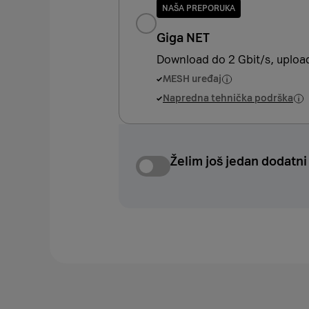
NAŠA PREPORUKA
Giga NET
Download do 2 Gbit/s, upload
MESH uređaj
Napredna tehnička podrška
Želim još jedan dodatn