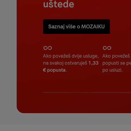
uštede
Saznaj više o MOZAIKU
Ako povežeš dvije usluge,
Ako povežeš t
na svakoj ostvaruješ
1,33
popusti se p
€ popusta
.
po usluzi.