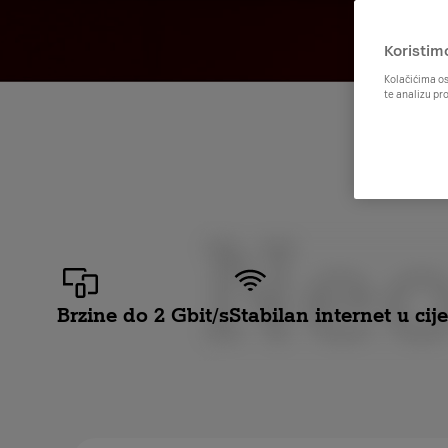
Koristim
Kolačićima os
te analizu pr
Neo
Brzine do 2 Gbit/s
Stabilan internet u ci