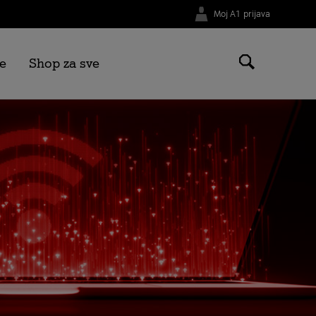
Moj A1 prijava
e
Shop za sve