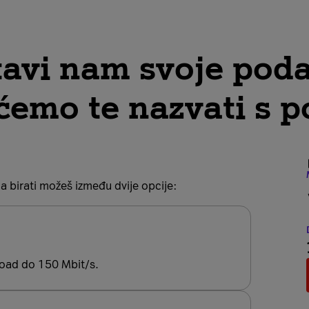
avi nam svoje pod
 ćemo te nazvati s
 a birati možeš između dvije opcije:
oad do 150 Mbit/s.