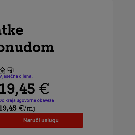
atke
 ponudom
Mjesečna cijena:
19,45
€
Do kraja ugovorne obaveze
19,45
€
/mj
Naruči uslugu