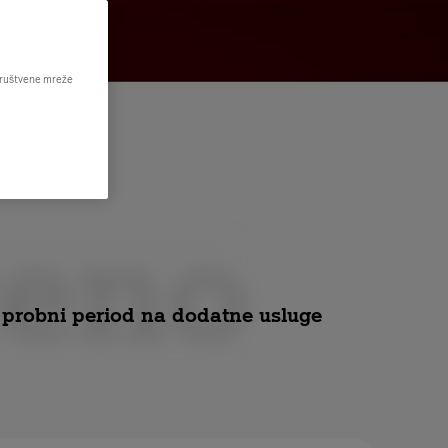
 društvene mreže
čeno
i probni period na dodatne usluge