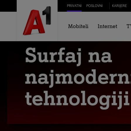
Skip to Main Content
PRIVATNI
POSLOVNI
KARIJERE
Mobiteli
Internet
T