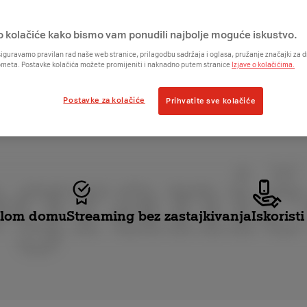
o kolačiće kako bismo vam ponudili najbolje moguće iskustvo.
iguravamo pravilan rad naše web stranice, prilagodbu sadržaja i oglasa, pružanje značajki za
ometa. Postavke kolačića možete promijeniti i naknadno putem stranice
Izjave o kolačićima.
Postavke za kolačiće
Prihvatite sve kolačiće
grani
jelom domu
Streaming bez zastajkivanja
Iskorist