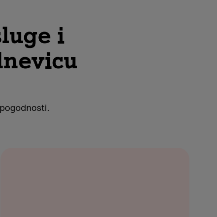
luge i
dnevicu
e pogodnosti.