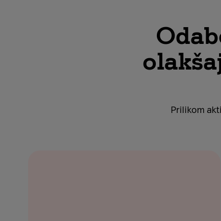
Odabe
olakša
Prilikom akt