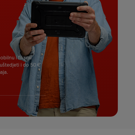
bilnu i fiksnu
uštedjeti i do 50 €
aja.