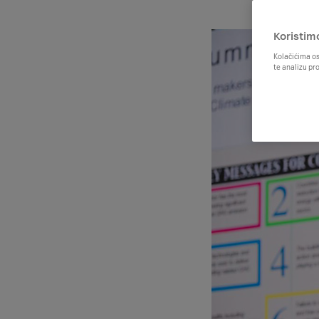
Koristim
Kolačićima os
te analizu pr