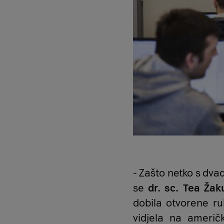
- Zašto netko s dva
se
dr. sc. Tea Žak
dobila otvorene ru
vidjela na američ