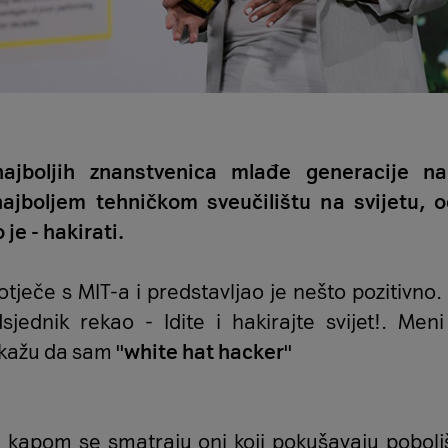
ajboljih znanstvenica mlađe generacije n
jboljem tehničkom sveučilištu na svijetu, od
je - hakirati.
potječe s MIT-a i predstavljao je nešto pozitivno.
ednik rekao - Idite i hakirajte svijet!. Men
 kažu da sam
''white hat hacker''
 kapom se smatraju oni koji pokušavaju poboljša