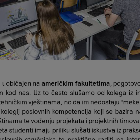
 je uobičajen na
američkim fakultetima
, pogotovo
en kod nas. Uz to često slušamo od kolega iz i
u tehničkim vještinama, no da im nedostaju ''meke'
 kolegij poslovnih kompetencija koji se bazira 
inama te vođenju projekata i projektnih timova 
a studenti imaju priliku slušati iskustva iz praks
lovnih stručnjaka te praktično raditi na inte