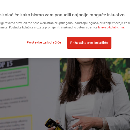
o kolačiće kako bismo vam ponudili najbolje moguće iskustvo.
iguravamo pravilan rad naše web stranice, prilagodbu sadržaja i oglasa, pružanje značajki za
ometa. Postavke kolačića možete promijeniti i naknadno putem stranice
Izjave o kolačićima.
Postavke za kolačiće
Prihvatite sve kolačiće