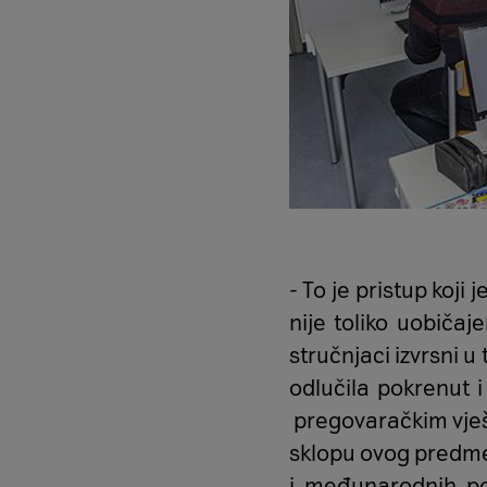
- To je pristup koji
nije toliko uobičaj
stručnjaci izvrsni 
odlučila pokrenut i
pregovaračkim vješt
sklopu ovog predmet
i međunarodnih pos