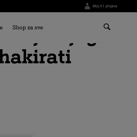
Moj A1 prijava
s najboljeg
e
Shop za sve
 hakirati