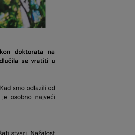
akon doktorata na
lučila se vratiti u
 Kad smo odlazili od
i je osobno najveći
ti stvari. Nažalost