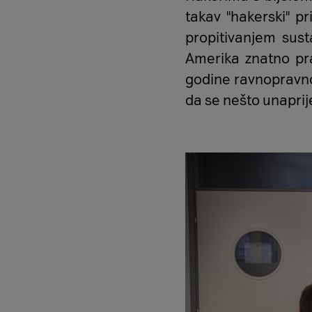
takav ''hakerski'' 
propitivanjem sust
Amerika znatno pr
godine ravnopravno 
da se nešto unaprij