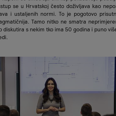
pristup se u Hrvatskoj često doživljava kao nep
ava i ustaljenih normi. To je pogotovo prisut
agmatičnija. Tamo nitko ne smatra neprimjer
diskutira s nekim tko ima 50 godina i puno više
edi.