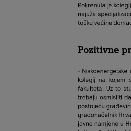
Pokrenula je kolegi
najuža specijalizac
točka većine domaćih
Pozitivne pr
- Niskoenergetske i
kolegij na kojem s
fakulteta. Uz to s
trebaju osmisliti d
postojeću građevinu
gradonačelnik Hrvat
javne namjene u Hrv