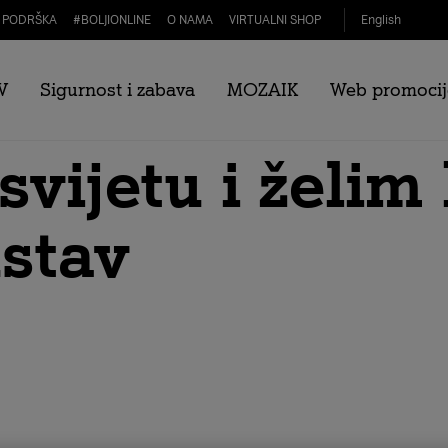
PODRŠKA
#
BOLJIONLINE
O NAMA
VIRTUALNI SHOP
English
Vratila sam se 
V
Sigurnost i zabava
MOZAIK
Web promocij
svijetu i želim
stav