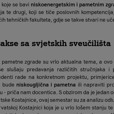
j koje se bavi
niskoenergetskim i pametnim zg
ija te drugi, koji se tiče poslovnih kompetencija,
 tehničkih fakulteta, gdje se takve stvari ne uče
akse sa svjetskih sveučilišta
 pametne zgrade su vrlo aktualna tema, a ovo j
e slušaju predavanja različitih stručnjaka i
tudenti rade na konkretnom projektu, primjerice
a bude
niskougljična i pametna
ili napraviti p
 - priča nam docentica. S obzirom da je jedan o
ske Kostajnice, ovaj semestar su za analizu odlu
atskoj Kostajnici koja je u vrlo lošem stanju te 