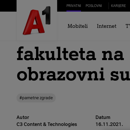
Skip to Main Content
PRIVATNI
POSLOVNI
KARIJERE
Tea Žakula: 
Mobiteli
Internet
T
fakulteta na 
obrazovni su
#pametne zgrade
Autor
Datum
C3 Content & Technologies
16.11.2021.