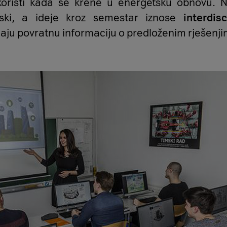
 koristi kada se krene u energetsku obnovu. 
mski, a ideje kroz semestar iznose
interdis
 daju povratnu informaciju o predloženim rješenji