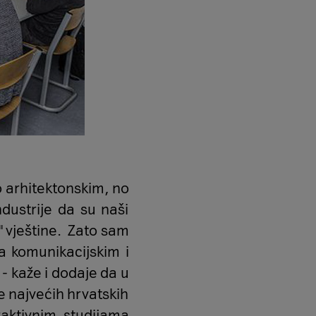
 arhitektonskim, no
ndustrije da su naši
' vještine. Zato sam
na komunikacijskim i
- kaže i dodaje da u
e najvećih hrvatskih
raktivnim studijama