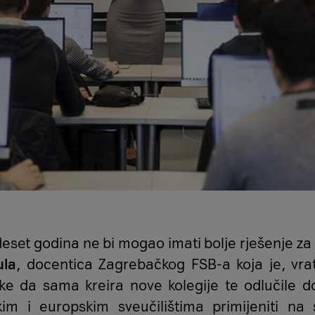
deset godina ne bi mogao imati bolje rješenje za n
ula
, docentica Zagrebačkog FSB-a koja je, vrat
ke da sama kreira nove kolegije te odlučile d
kim i europskim sveučilištima primijeniti na 