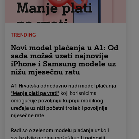
TRENDING
Novi model plaćanja u A1: Od
sada možeš uzeti najnovije
iPhone i Samsung modele uz
nižu mjesečnu ratu
A1 Hrvatska odnedavno nudi model plaćanja
"Manje plati pa vrati"
koji korisnicima
omogućuje
povoljniju kupnju mobilnog
uređaja uz niži početni trošak i povoljnije
mjesečne rate
.
Radi se o
zelenom modelu plaćanja
uz koji
svake dvije godine možeš kupiti
najnoviji