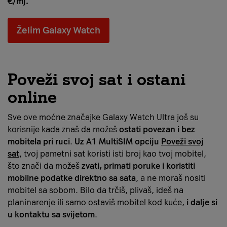
€/mj.
Želim Galaxy Watch
Poveži svoj sat i ostani
online
Sve ove moćne značajke Galaxy Watch Ultra još su
korisnije kada znaš da možeš
ostati povezan i bez
mobitela pri ruci
.
Uz A1 MultiSIM opciju
Poveži svoj
sat
, tvoj pametni sat koristi isti broj kao tvoj mobitel,
što znači da možeš
zvati, primati poruke i koristiti
mobilne podatke direktno sa sata
, a ne moraš nositi
mobitel sa sobom. Bilo da trčiš, plivaš, ideš na
planinarenje ili samo ostaviš mobitel kod kuće,
i dalje si
u kontaktu sa svijetom
.