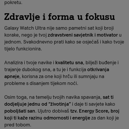
pokretu.
Zdravlje i forma u fokusu
Galaxy Watch Ultra nije samo pametni sat koji broji
korake, nego je tvoj
zdravstveni savjetnik i motivator
u
jednom. Svakodnevno prati kako se osjećaš i kako tvoje
tijelo funkcionira.
Analizira i tvoje navike i
kvalitetu sna
, bilježi buđenje i
trajanje dubokog sna, a tu je i funkcija
otkrivanja
apneje
, korisna za one koji hrču ili sumnjaju na
probleme s disanjem tijekom noći.
Osim toga, na temelju tvojih navika spavanja,
sat ti
dodjeljuje jednu od “životinja”
i daje ti savjete kako
poboljšati san
. Ujutro dobivaš
tzv. Energy Score, broj
koji ti kaže razinu odmornosti i energije
za dan koji je
pred tobom.