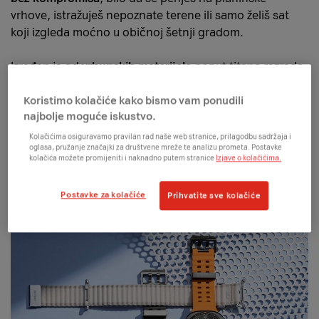
vrhove, istražuješ nepoznate terene ili samo želiš sat
koji izgleda moćno u običnoj šetnji gradom.
Izrađen je od
vrhunskih materijala
poput titana razreda
4 i safirnog stakla te je otporan na vodu (do 10 ATM),
prašinu (IP68) i udarce, uz
robusnost
potvrđenu vojnim
Koristimo kolačiće kako bismo vam ponudili
najbolje moguće iskustvo.
standardom 810H.
Kolačićima osiguravamo pravilan rad naše web stranice, prilagodbu sadržaja i
oglasa, pružanje značajki za društvene mreže te analizu prometa. Postavke
kolačića možete promijeniti i naknadno putem stranice
Izjave o kolačićima.
Postavke za kolačiće
Prihvatite sve kolačiće