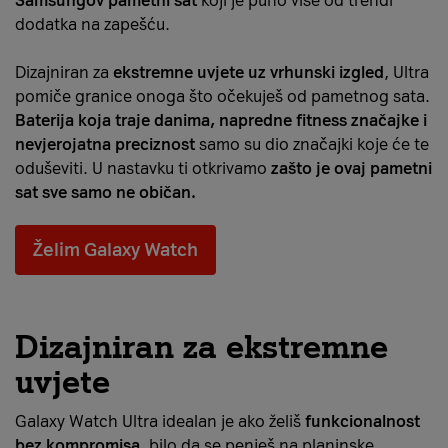
Samsungov pametni sat
koji je puno više od trendi
dodatka na zapešću.
Dizajniran za
ekstremne uvjete uz vrhunski izgled
, Ultra
pomiče granice onoga što očekuješ od pametnog sata.
Baterija koja traje danima, napredne fitness značajke i
nevjerojatna preciznost
samo su dio značajki koje će te
oduševiti. U nastavku ti otkrivamo
zašto je ovaj pametni
sat sve samo ne običan.
Želim Galaxy Watch
Dizajniran za ekstremne
uvjete
Galaxy Watch Ultra idealan je ako želiš
funkcionalnost
bez kompromisa
, bilo da se penješ na planinske