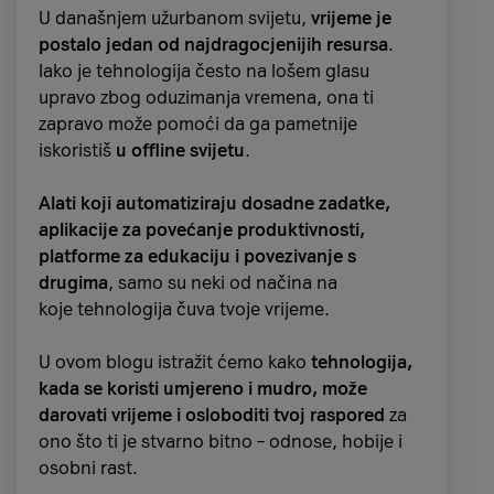
U današnjem užurbanom svijetu,
vrijeme je
postalo jedan od najdragocjenijih resursa
.
Iako je tehnologija često na lošem glasu
upravo zbog oduzimanja vremena, ona ti
zapravo može pomoći da ga pametnije
iskoristiš
u offline svijetu
.
Alati koji automatiziraju dosadne zadatke,
aplikacije za povećanje produktivnosti,
Prednosti modela
platforme za edukaciju i povezivanje s
drugima
, samo su neki od načina na
„Manje plati pa vrati“
koje tehnologija čuva tvoje vrijeme.
Model otplate "Manje plati pa vrati" ima
U ovom blogu istražit ćemo kako
tehnologija,
nekoliko prednosti koje ti omogućuju
kada se koristi umjereno i mudro, može
povoljniju i fleksibilniju kupnju vrhunskih
darovati vrijeme i osloboditi tvoj raspored
za
mobitela.
Saznaj zašto se isplati kupiti novi
ono što ti je stvarno bitno – odnose, hobije i
mobitel na ovaj način.
osobni rast.