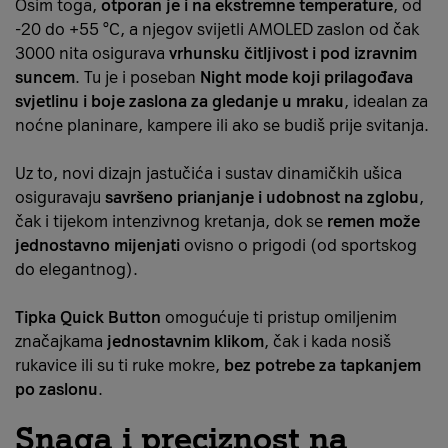
Osim toga,
otporan je i na ekstremne temperature
, od
-20 do +55 °C, a njegov svijetli AMOLED zaslon od čak
3000 nita osigurava
vrhunsku čitljivost i pod izravnim
suncem
. Tu je i poseban
Night mode koji prilagođava
svjetlinu i boje zaslona
za gledanje u mraku
, idealan za
noćne planinare, kampere ili ako se budiš prije svitanja.
Uz to, novi dizajn jastučića i sustav dinamičkih ušica
osiguravaju
savršeno prianjanje i udobnost na zglobu
,
čak i tijekom intenzivnog kretanja, dok se
remen može
jednostavno mijenjati
ovisno o prigodi (od sportskog
do elegantnog).
Tipka Quick Button
omogućuje ti pristup omiljenim
značajkama
jednostavnim klikom
, čak i kada nosiš
rukavice ili su ti ruke mokre,
bez potrebe za tapkanjem
po zaslonu
.
Snaga i preciznost na