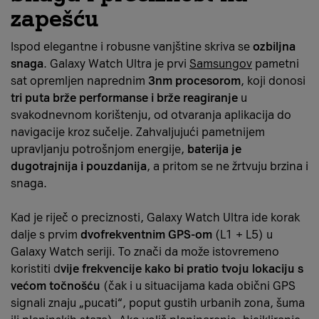
zapešću
Ispod elegantne i robusne vanjštine skriva se
ozbiljna
snaga
. Galaxy Watch Ultra je prvi
Samsungov
pametni
sat opremljen
naprednim
3nm procesorom
, koji donosi
tri puta brže performanse i brže reagiranje
u
svakodnevnom korištenju, od otvaranja aplikacija do
navigacije kroz sučelje. Zahvaljujući pametnijem
upravljanju potrošnjom energije,
baterija je
dugotrajnija i pouzdanija
, a pritom se ne žrtvuju brzina i
snaga.
Kad je riječ o preciznosti, Galaxy Watch Ultra ide korak
dalje s prvim
dvofrekventnim GPS-om
(L1 + L5) u
Galaxy Watch seriji. To znači da može istovremeno
koristiti d
vije frekvencije kako bi pratio tvoju lokaciju s
većom točnošću
(čak i u situacijama kada obični GPS
signali znaju „pucati“, poput gustih urbanih zona, šuma