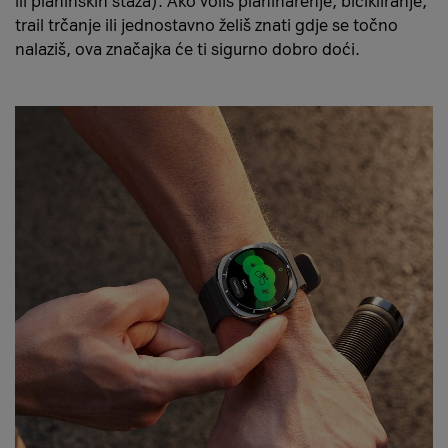
ili planinskih staza). Ako voliš planinarenje, bicikliranje,
trail trčanje ili jednostavno želiš znati gdje se točno
nalaziš, ova značajka će ti sigurno dobro doći.