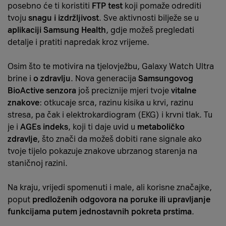
posebno će ti koristiti
FTP test
koji pomaže odrediti
tvoju
snagu i izdržljivost
. Sve aktivnosti bilježe se u
aplikaciji Samsung Health
, gdje možeš pregledati
detalje i pratiti napredak kroz vrijeme.
Osim što te motivira na tjelovježbu, Galaxy Watch Ultra
brine i
o
zdravlju
. Nova generacija
Samsungovog
BioActive senzora
još preciznije mjeri tvoje
vitalne
znakove
: otkucaje srca, razinu kisika u krvi, razinu
stresa, pa čak i elektrokardiogram (EKG) i krvni tlak. Tu
je i
AGEs indeks
, koji ti daje uvid u
metaboličko
zdravlje
, što znači da možeš dobiti rane signale ako
tvoje tijelo pokazuje znakove ubrzanog starenja na
staničnoj razini.
Na kraju, vrijedi spomenuti i male, ali korisne značajke,
poput
predloženih odgovora na poruke ili upravljanje
funkcijama putem jednostavnih pokreta prstima
.