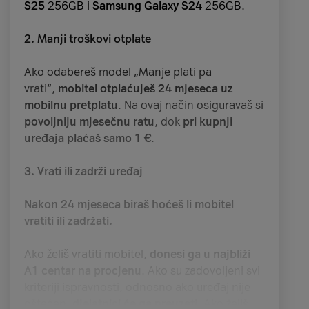
S25
256GB i
Samsung Galaxy S24
256GB.
2. Manji troškovi otplate
Ako odabereš model „Manje plati pa
vrati“,
mobitel otplaćuješ 24 mjeseca uz
mobilnu pretplatu
. Na ovaj način osiguravaš si
povoljniju mjesečnu ratu
, dok
pri kupnji
uređaja plaćaš samo 1 €
.
3. Vrati ili zadrži uređaj
Nakon 24 mjeseca biraš hoćeš li mobitel
vratiti ili zadržati.
Ako želiš vratiti mobitel,
donesi ga u najbliži
A1 centar na procjenu
. Ako su zadovoljeni svi
kriteriji ispravnosti, odnosno ako uređaj nije
oštećen,
djelatnici će ga preuzeti
. Ako želiš,