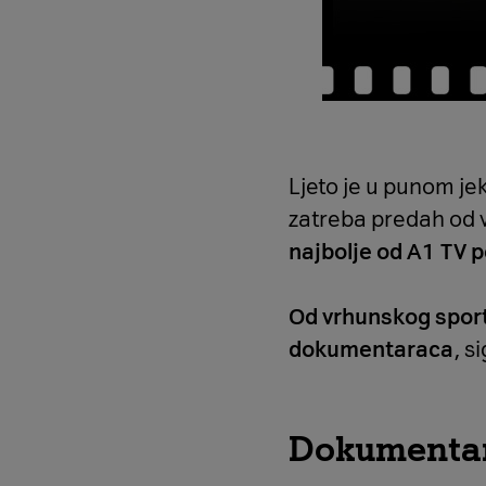
Ljeto je u punom je
zatreba predah od v
najbolje od A1 TV 
Od vrhunskog sport
dokumentaraca
, s
Dokumentar