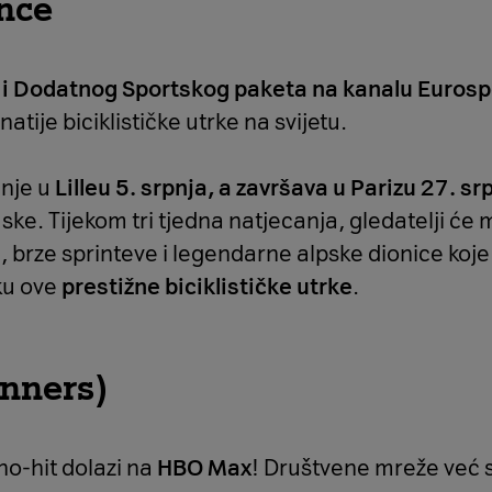
nce
i Dodatnog Sportskog paketa na kanalu Eurosp
atije biciklističke utrke na svijetu.
inje u
Lilleu 5. srpnja, a završava u Parizu 27. sr
ke. Tijekom tri tjedna natjecanja, gledatelji će m
brze sprinteve i legendarne alpske dionice koje
ku ove
prestižne biciklističke utrke
.
inners)
ino-hit dolazi na
HBO Max
! Društvene mreže već s