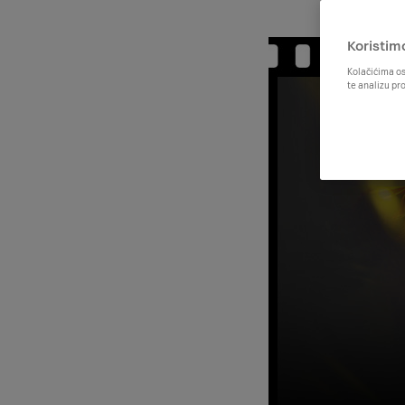
Koristim
Kolačićima os
te analizu pr