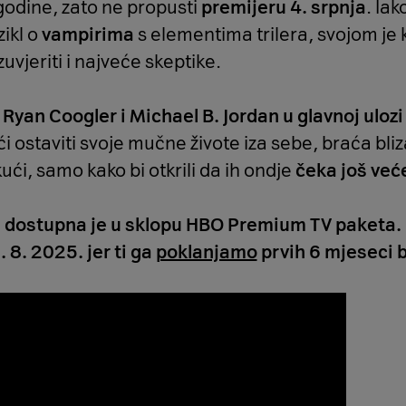
godine, zato ne propusti
premijeru 4. srpnja
. Iak
ikl o
vampirima
s elementima trilera, svojom je k
zuvjeriti i najveće skeptike.
j Ryan Coogler i Michael B. Jordan u glavnoj uloz
i ostaviti svoje mučne živote iza sebe, braća bliz
ući, samo kako bi otkrili da ih ondje
čeka još veće
dostupna je u sklopu HBO Premium TV paketa. Isk
. 8. 2025. jer ti ga
poklanjamo
prvih 6 mjeseci 