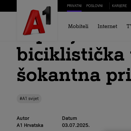
Skip to Main Content
PRIVATNI
POSLOVNI
KARIJERE
Srpanj na A1
Mobiteli
Internet
T
biciklistička 
šokantna pri
#A1 svijet
Autor
Datum
A1 Hrvatska
03.07.2025.