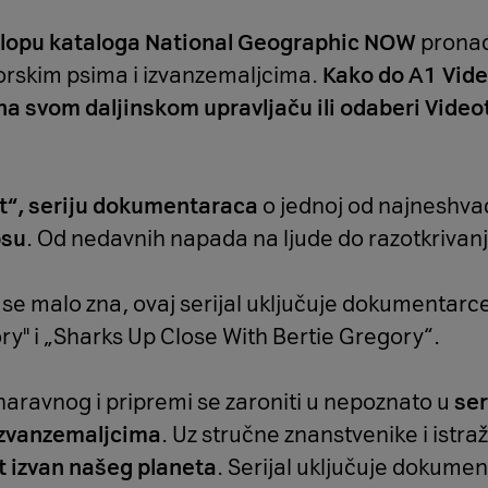
klopu kataloga National Geographic NOW
pronađ
rskim psima i izvanzemaljcima.
Kako do A1 Vid
na svom daljinskom upravljaču ili odaberi Vid
t“, seriju dokumentaraca
o jednoj od najneshvać
su
. Od nedavnih napada na ljude do razotkrivan
se malo zna, ovaj serijal uključuje dokumentarce
ory" i „Sharks Up Close With Bertie Gregory“.
dnaravnog i pripremi se zaroniti u nepoznato u
ser
zvanzemaljcima
. Uz stručne znanstvenike i istraž
t izvan našeg planeta
. Serijal uključuje dokume