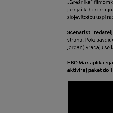
„Grešnike“ filmom 
južnjački horor-mjuz
slojevitošću uspi ra
Scenarist i redatel
straha. Pokušavajuć
Jordan) vraćaju se k
HBO Max aplikacija 
aktiviraj paket do 1