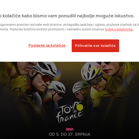
o kolačiće kako bismo vam ponudili najbolje moguće iskustvo.
iguravamo pravilan rad naše web stranice, prilagodbu sadržaja i oglasa, pružanje značajki za
ometa. Postavke kolačića možete promijeniti i naknadno putem stranice
Izjave o kolačićima.
Postavke za kolačiće
Prihvatite sve kolačiće