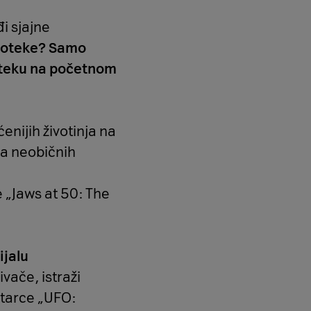
i sjajne
eoteke? Samo
eoteku na početnom
enijih životinja na
ja neobičnih
 „Jaws at 50: The
ijalu
ivače, istraži
ntarce „UFO: