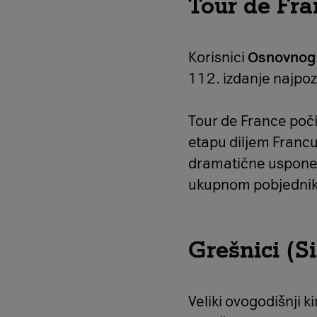
Tour de Fra
Korisnici
Osnovnog 
112. izdanje najpozn
Tour de France poč
etapu diljem Francus
dramatične uspone, 
ukupnom pobjedni
Grešnici (S
Veliki ovogodišnji k