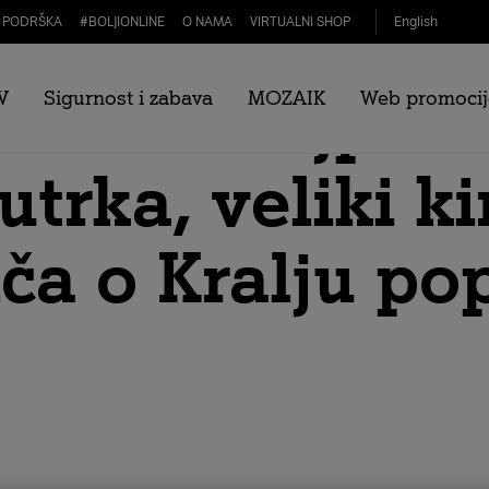
PODRŠKA
#
BOLJIONLINE
O NAMA
VIRTUALNI SHOP
English
 TV-u: Najprest
V
Sigurnost i zabava
MOZAIK
Web promocij
utrka, veliki ki
ča o Kralju po