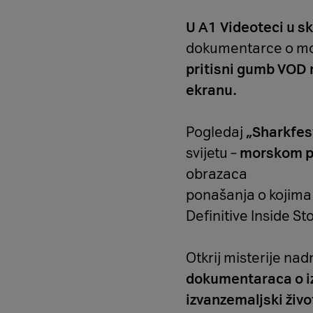
U A1 Videoteci u s
dokumentarce o mo
pritisni gumb VOD 
ekranu.
Pogledaj
„Sharkfes
svijetu –
morskom p
obrazaca
ponašanja o kojima 
Definitive Inside St
Otkrij misterije na
dokumentaraca o i
izvanzemaljski živo