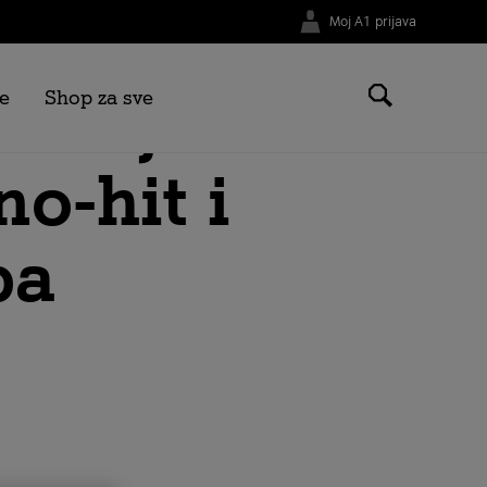
Moj A1 prijava
ižnija
e
Shop za sve
no-hit i
pa