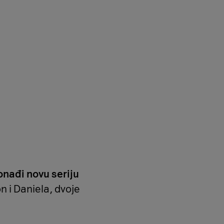
nađi novu seriju
on i Daniela, dvoje