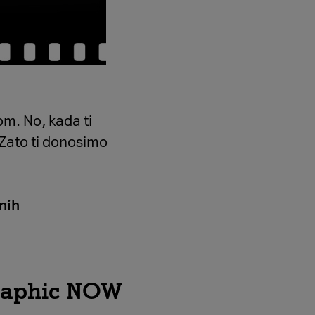
om. No, kada ti
 Zato ti donosimo
nih
graphic NOW