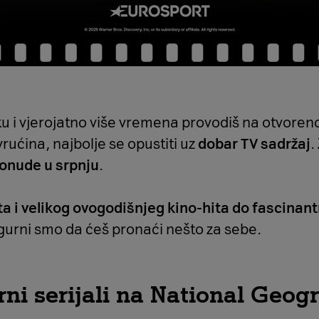
ku i vjerojatno više vremena provodiš na otvoren
rućina, najbolje se opustiti uz
dobar TV sadržaj
.
ponude u srpnju
.
a i velikog ovogodišnjeg kino-hita do fascinant
igurni smo da ćeš pronaći nešto za sebe.
ni serijali na National Geo