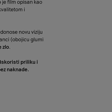
o je film opisan kao
valitetom i
i
donose novu viziju
anci (obojicu glumi
 zlo
.
oristi priliku i
bez naknade.