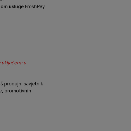
ijom usluge
FreshPay
 uključena u
š prodajni savjetnik
e, promotivnih