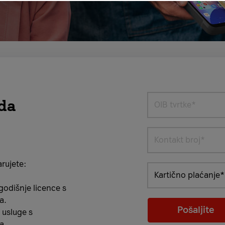
da
rujete:
godišnje licence s
a.
Pošaljite
usluge s
a.