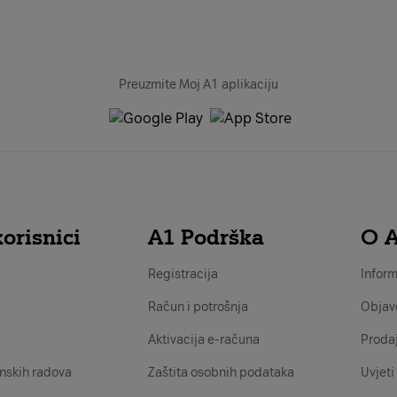
Preuzmite Moj A1 aplikaciju
orisnici
A1 Podrška
O 
Registracija
Inform
Račun i potrošnja
Objav
Aktivacija e-računa
Proda
nskih radova
Zaštita osobnih podataka
Uvjeti 