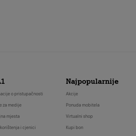
A1
Najpopularnije
acije o pristupačnosti
Akcije
e za medije
Ponuda mobitela
jna mjesta
Virtualni shop
korištenja i cjenici
Kupi bon