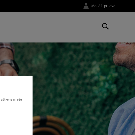
Moj A1 prijava
 društvene mreže