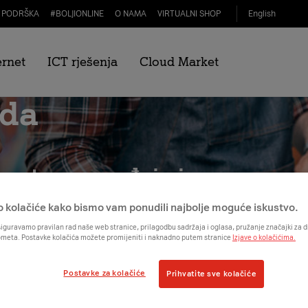
PODRŠKA
#
BOLJIONLINE
O NAMA
VIRTUALNI SHOP
English
ernet
ICT rješenja
Cloud Market
da
pusta na uređaje i
vog poslovanja.
o kolačiće kako bismo vam ponudili najbolje moguće iskustvo.
iguravamo pravilan rad naše web stranice, prilagodbu sadržaja i oglasa, pružanje značajki za
ometa. Postavke kolačića možete promijeniti i naknadno putem stranice
Izjave o kolačićima.
Postavke za kolačiće
Prihvatite sve kolačiće