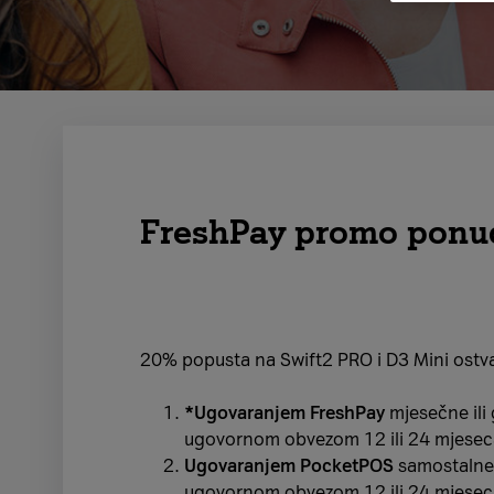
FreshPay promo ponu
20% popusta na Swift2 PRO i D3 Mini ostva
*Ugovaranjem FreshPay
mjesečne ili 
ugovornom obvezom 12 ili 24 mjesec
Ugovaranjem PocketPOS
samostalne 
ugovornom obvezom 12 ili 24 mjesec