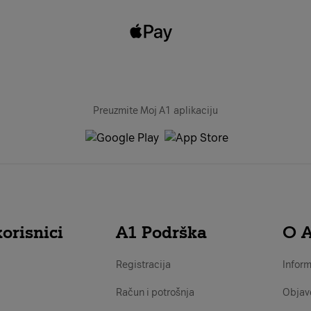
Preuzmite Moj A1 aplikaciju
orisnici
A1 Podrška
O 
Registracija
Inform
Račun i potrošnja
Objav