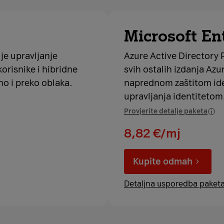
Microsoft En
je upravljanje
Azure Active Directory
orisnike i hibridne
svih ostalih izdanja Azu
no i preko oblaka.
naprednom zaštitom ide
upravljanja identitetom
Provjerite detalje paketa
8,82 €/mj
Kupite odmah
Detaljna usporedba paket