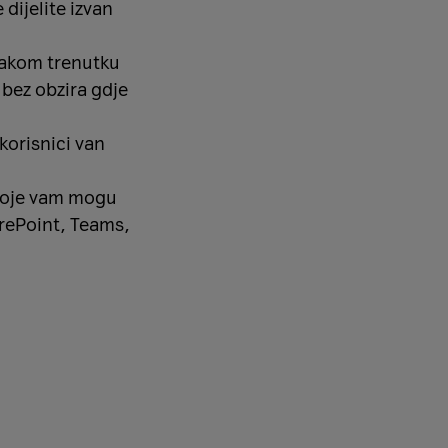
 dijelite izvan
svakom trenutku
bez obzira gdje
korisnici van
koje vam mogu
arePoint, Teams,