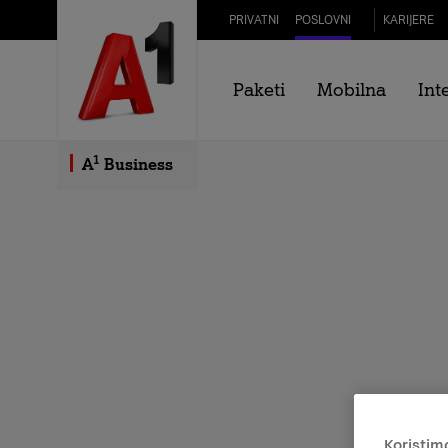
Skip to Main Content
PRIVATNI
POSLOVNI
KARIJERE
Paketi
Mobilna
Int
1
A
Business
Koristim