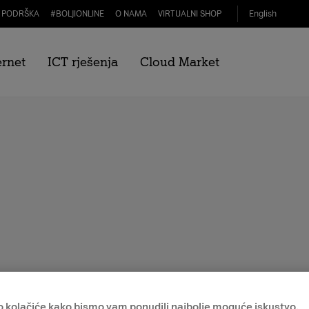
PODRŠKA
#
BOLJIONLINE
O NAMA
VIRTUALNI SHOP
English
ernet
ICT rješenja
Cloud Market
o kolačiće kako bismo vam ponudili najbolje moguće iskustvo.