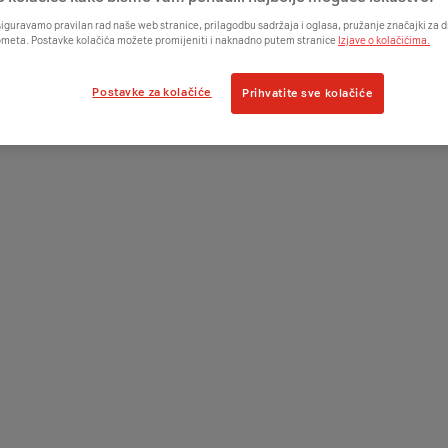
iguravamo pravilan rad naše web stranice, prilagodbu sadržaja i oglasa, pružanje značajki za
ometa. Postavke kolačića možete promijeniti i naknadno putem stranice
Izjave o kolačićima.
Postavke za kolačiće
Prihvatite sve kolačiće