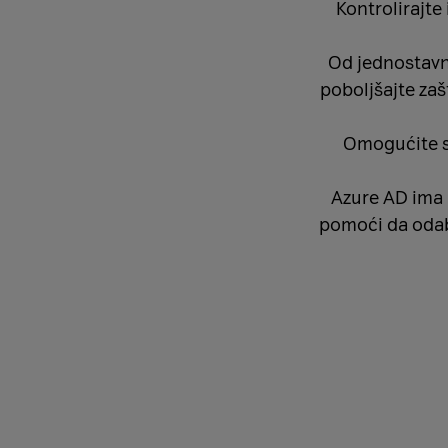
Kontrolirajte 
Od jednostavne
poboljšajte za
Omogućite si
Azure AD ima
pomoći da odabe