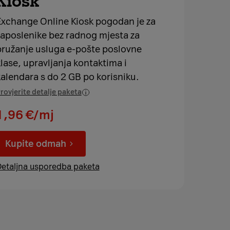
Kiosk
Exchange Online Kiosk pogodan je za
zaposlenike bez radnog mjesta za
pružanje usluga e-pošte poslovne
lase, upravljanja kontaktima i
kalendara s do 2 GB po korisniku.
rovjerite detalje paketa
1,96 €/mj
Kupite odmah
etaljna usporedba paketa