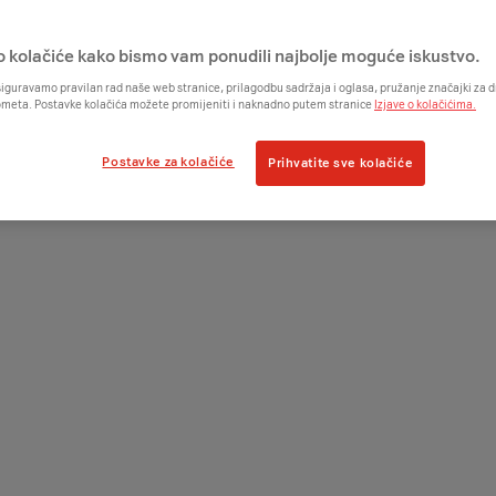
o kolačiće kako bismo vam ponudili najbolje moguće iskustvo.
iguravamo pravilan rad naše web stranice, prilagodbu sadržaja i oglasa, pružanje značajki za
ometa. Postavke kolačića možete promijeniti i naknadno putem stranice
Izjave o kolačićima.
Postavke za kolačiće
Prihvatite sve kolačiće