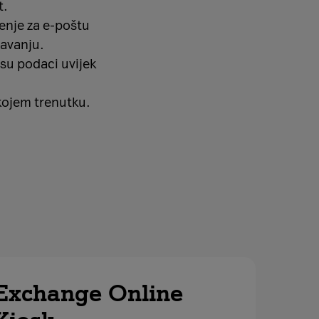
t.
enje za e-poštu
žavanju.
 su podaci uvijek
kojem trenutku.
Exchange Online