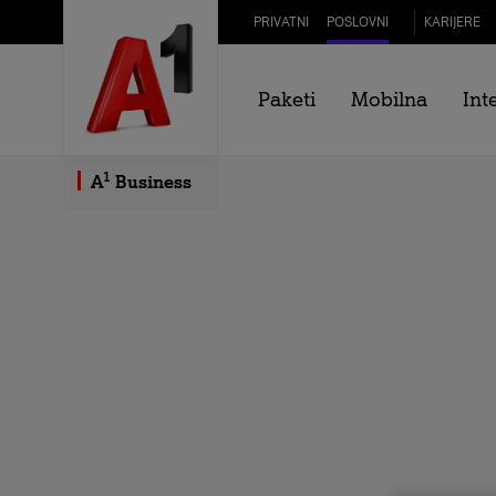
Skip to Main Content
PRIVATNI
POSLOVNI
KARIJERE
Paketi
Mobilna
Int
1
A
Business