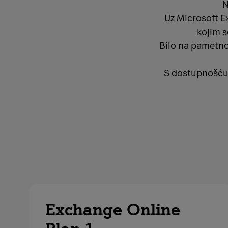
N
Uz Microsoft E
kojim s
Bilo na pametnom
S dostupnošću 
Exchange Online