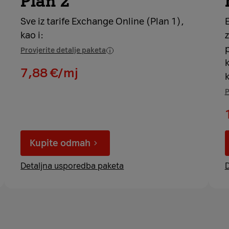
Plan 2
Sve iz tarife Exchange Online (Plan 1),
kao i:
Provjerite detalje paketa
k
7,88 €/mj
P
Kupite odmah
Detaljna usporedba paketa
D