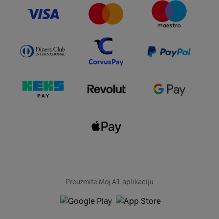
Pregled i detaljne informacije o vašim
sigurnosnim rizicima
Praktične i razumljive savjete o
uklanjanju slabih točaka
Na nadzornoj ploči također imate pristup
prethodnim izvješćima za revizijske svrhe.
Preuzmite Moj A1 aplikaciju