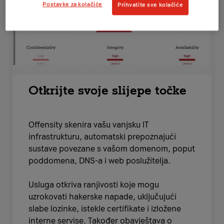
Postavke za kolačiće
Prihvatite sve kolačiće
Otkrijte svoje slijepe točke
Offensity skenira vašu vanjsku IT
infrastrukturu, automatski prepoznajući
sustave povezane s vašom domenom, poput
poddomena, DNS-a i web poslužitelja.
Usluga otkriva ranjivosti koje mogu
uzrokovati hakerske napade, uključujući
slabe lozinke, istekle certifikate i izložene
interne servise. Također obavještava o