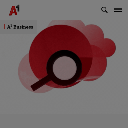
Skip to Main Content
1
A
Business