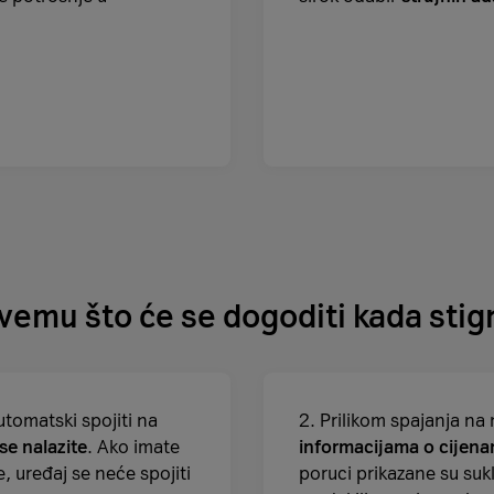
svemu što će se dogoditi kada stig
utomatski spojiti na
2. Prilikom spajanja na
e nalazite
. Ako imate
informacijama o cijen
 uređaj se neće spojiti
poruci prikazane su su