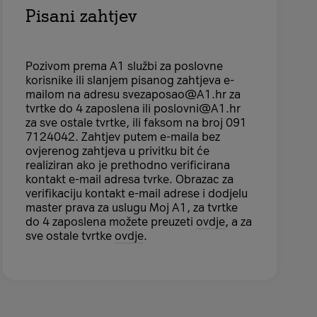
Pisani zahtjev
Pozivom prema A1 službi za poslovne
korisnike ili slanjem pisanog zahtjeva e-
mailom na adresu svezaposao@A1.hr za
tvrtke do 4 zaposlena ili poslovni@A1.hr
za sve ostale tvrtke, ili faksom na broj 091
7124042. Zahtjev putem e-maila bez
ovjerenog zahtjeva u privitku bit će
realiziran ako je prethodno verificirana
kontakt e-mail adresa tvrke. Obrazac za
verifikaciju kontakt e-mail adrese i dodjelu
master prava za uslugu Moj A1, za tvrtke
do 4 zaposlena možete preuzeti
ovdje
, a za
sve ostale tvrtke
ovdje
.