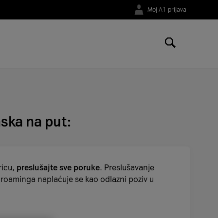
Moj A1 prijava
ormacije
je koje će vam, vjerujemo, koristiti i olakšati
aska na put:
ricu,
preslušajte sve poruke
. Preslušavanje
z roaminga naplaćuje se kao odlazni poziv u