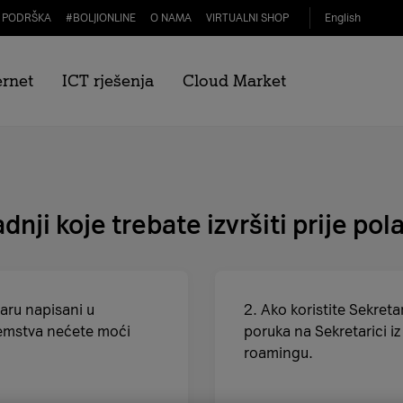
PODRŠKA
#
BOLJIONLINE
O NAMA
VIRTUALNI SHOP
English
inozemstvu i korisne inf
ernet
ICT rješenja
Cloud Market
e što vas čeka, stoga u nastavku donosimo različite informaci
ji koje trebate izvršiti prije pol
saru napisani u
2. Ako koristite Sekreta
zemstva nećete moći
poruka na Sekretarici i
roamingu.