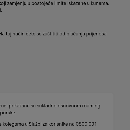
oji zamjenjuju postojeće limite iskazane u kunama.
i.
 taj način ćete se zaštititi od plaćanja prijenosa
ruci prikazane su sukladno osnovnom roaming
S poruke.
te kolegama u Službi za korisnike na 0800 091