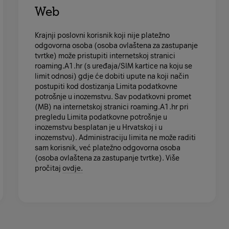
Web
Krajnji poslovni korisnik koji nije platežno
odgovorna osoba (osoba ovlaštena za zastupanje
tvrtke) može pristupiti internetskoj stranici
roaming.A1.hr (s uređaja/SIM kartice na koju se
limit odnosi) gdje će dobiti upute na koji način
postupiti kod dostizanja Limita podatkovne
potrošnje u inozemstvu. Sav podatkovni promet
(MB) na internetskoj stranici roaming.A1.hr pri
pregledu Limita podatkovne potrošnje u
inozemstvu besplatan je u Hrvatskoj i u
inozemstvu). Administraciju limita ne može raditi
sam korisnik, već platežno odgovorna osoba
(osoba ovlaštena za zastupanje tvrtke). Više
pročitaj
ovdje.