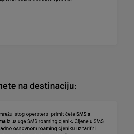
nete na destinaciju:
 mrežu istog operatera, primit ćete
SMS s
ama
iz usluge SMS roaming cjenik. Cijene u SMS
kladno
osnovnom roaming cjeniku
uz tarifni