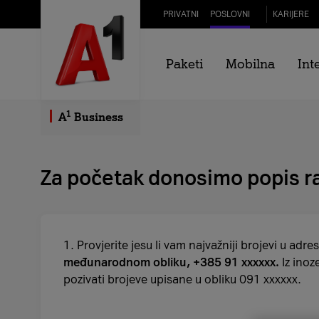
Skip to Main Content
PRIVATNI
POSLOVNI
KARIJERE
Kontrola troškova u 
Paketi
Mobilna
Int
Znamo da je putovanje stresno ako niste upućeni u sv
putovanje.
1
A
Business
Za početak donosimo popis radn
1. Provjerite jesu li vam najvažniji brojevi u adre
međunarodnom obliku, +385 91 xxxxxx.
Iz ino
pozivati brojeve upisane u obliku 091 xxxxxx.