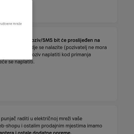
 društvene mreže
va/šalje SMS,
poziv/SMS bit će proslijeđen na
 obzira na to gdje se nalazite (pozivatelj ne mora
 Dolazni će se poziv naplatiti kod primanja
eće se naplatiti.
 punjač raditi u električnoj mreži vaše
eb-shopu i ostalim prodajnim mjestima imamo
daptera i ostale dodatne opreme.