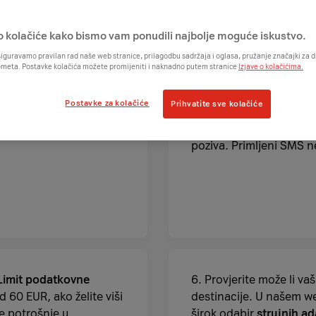
o kolačiće kako bismo vam ponudili najbolje moguće iskustvo.
iguravamo pravilan rad naše web stranice, prilagodbu sadržaja i oglasa, pružanje značajki za
ometa. Postavke kolačića možete promijeniti i naknadno putem stranice
Izjave o kolačićima.
 koju putujete u uvijek
4. Kada vas netko pozi
Postavke za kolačiće
Prihvatite sve kolačiće
a je vijest ako među
vaš mobilni uređaj
, bez
ete si spajanjem na
znati gdje se nalazite).
poziva. Primljeni SMS n
Limit podatkovne
6. Provjerite može li vaš
 60 EUR, ako želite viši
destinacije. U našem w
e potrošnje
u
širok odabir
strujnih a