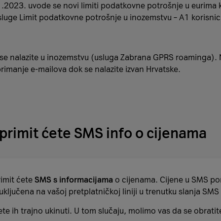
1.2023. uvode se novi limiti podatkovne potrošnje u eurima k
luge Limit podatkovne potrošnje u inozemstvu – A1 korisnic
 se nalazite u inozemstvu (usluga Zabrana GPRS roaminga). Na
primanje e-mailova dok se nalazite izvan Hrvatske.
primit ćete SMS info o cijenama
rimit ćete
SMS s informacijama
o cijenama. Cijene u SMS po
e uključena na vašoj pretplatničkoj liniji u trenutku slanja SM
te ih trajno ukinuti. U tom slučaju, molimo vas da se obrati