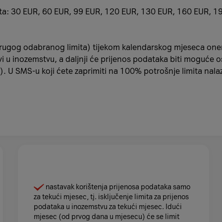
limita: 30 EUR, 60 EUR, 99 EUR, 120 EUR, 130 EUR, 160 EUR,
 drugog odabranog limita) tijekom kalendarskog mjeseca one
 u inozemstvu, a daljnji će prijenos podataka biti moguće ostv
 U SMS-u koji ćete zaprimiti na 100% potrošnje limita nalazi
nastavak korištenja prijenosa podataka samo
za tekući mjesec, tj. isključenje limita za prijenos
podataka u inozemstvu za tekući mjesec. Idući
mjesec (od prvog dana u mjesecu) će se limit