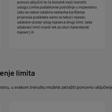
ponovo uključiti te će korisnik moći koristiti
uslugu Limita podatkovne potrošnje u inozemstvu
(ako se nakon odabira nastavka korištenja
prijenosa podataka samo za tekući mjesec
odabere unutar istog mjeseca drugi limit, tada
odabrani limit vrijedi tek za idući kalendarski
mjesec) ili
enje limita
emstvu, u svakom trenutku možete zatražiti ponovno uključenj