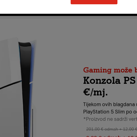
Gaming može bi
Konzola PS
€/mj.
Tijekom ovih blagdana u
PlayStation 5 Slim po od
*Proizvod ne sadrži vert
201,00 € odmah + 12,00 