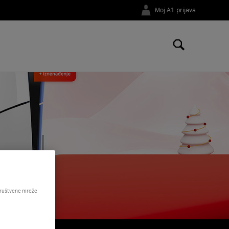
Moj A1 prijava
 društvene mreže