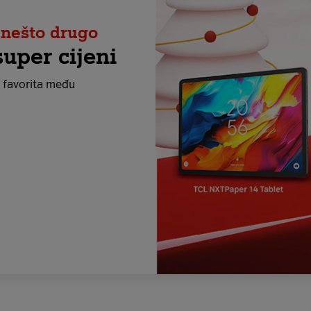
e nešto drugo
super cijeni
 favorita među