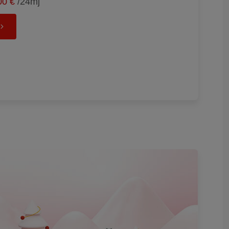
00 €
/24mj