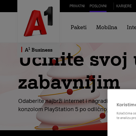
Skip to Main Content
PRIVATNI
POSLOVNI
KARIJERE
Paketi
Mobilna
Int
1
Učinite svoj
A
Business
zabavnijim
Odaberite najbrži internet i nagradite se
Koristim
konzolom PlayStation 5 po odličnoj cijeni
Kolačićima os
te analizu pr