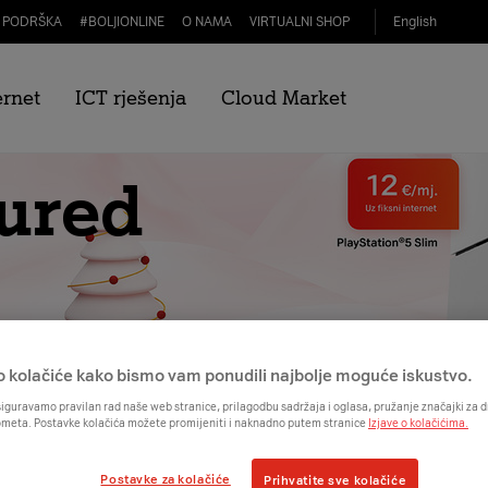
PODRŠKA
#
BOLJIONLINE
O NAMA
VIRTUALNI SHOP
English
ernet
ICT rješenja
Cloud Market
 ured
o kolačiće kako bismo vam ponudili najbolje moguće iskustvo.
iguravamo pravilan rad naše web stranice, prilagodbu sadržaja i oglasa, pružanje značajki za
ometa. Postavke kolačića možete promijeniti i naknadno putem stranice
Izjave o kolačićima.
Postavke za kolačiće
Prihvatite sve kolačiće