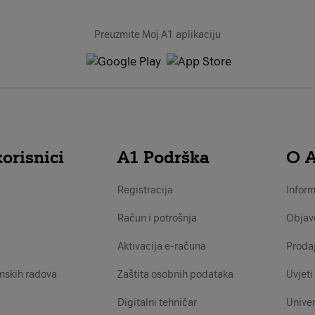
Preuzmite Moj A1 aplikaciju
orisnici
A1 Podrška
O 
Registracija
Inform
Račun i potrošnja
Objav
Aktivacija e-računa
Proda
nskih radova
Zaštita osobnih podataka
Uvjeti 
Digitalni tehničar
Univer