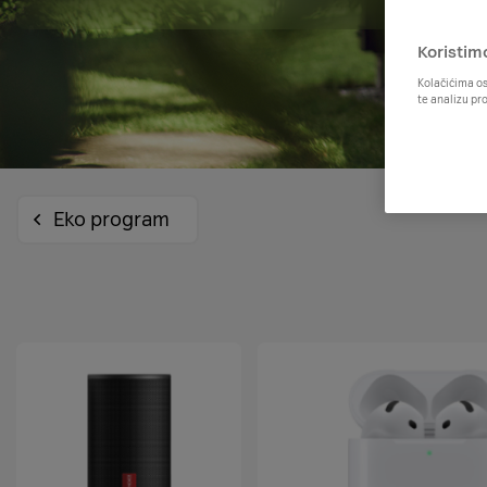
Koristim
Kolačićima os
te analizu pr
Eko program