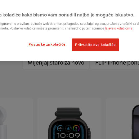
o kolačiće kako bismo vam ponudili najbolje moguće iskustvo.
iguravamo pravilan rad naše web stranice, prilagodbu sadržaja i oglasa, pružanje značajki za
ometa. Postavke kolačića možete promijeniti i naknadno putem stranice
Izjave o kolačićima.
Postavke za kolačiće
Prihvatite sve kolačiće
Mijenjaj staro za novo
FLIP iPhone pon