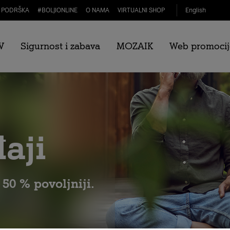
PODRŠKA
#
BOLJIONLINE
O NAMA
VIRTUALNI SHOP
English
V
Sigurnost i zabava
MOZAIK
Web promocij
aji
 50 % povoljniji.