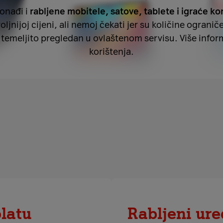
onađi i
rabljene mobitele, satove, tablete i igraće ko
jnijoj cijeni, ali nemoj čekati jer su količine ograniče
u temeljito pregledan u ovlaštenom servisu. Više info
korištenja.
platu
Rabljeni ure