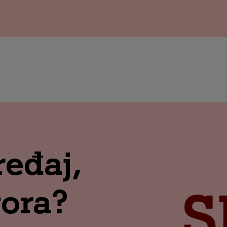
ređaj,
vora?