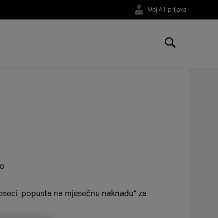
Moj A1 prijava
io
jeseci popusta na mjesečnu naknadu“ za