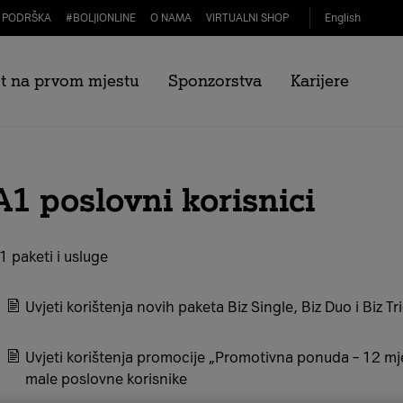
PODRŠKA
#
BOLJIONLINE
O NAMA
VIRTUALNI SHOP
English
ksne usluge
t na prvom mjestu
Sponzorstva
Karijere
A1 poslovni korisnici
1 paketi i usluge
Uvjeti korištenja novih paketa Biz Single, Biz Duo i Biz Tr
Uvjeti korištenja promocije „Promotivna ponuda – 12 m
male poslovne korisnike