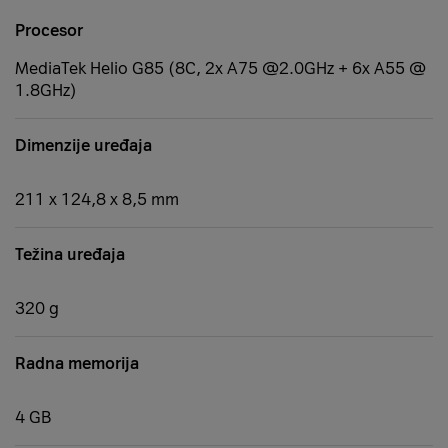
Procesor
MediaTek Helio G85 (8C, 2x A75 @2.0GHz + 6x A55 @
1.8GHz)
Dimenzije uređaja
211 x 124,8 x 8,5 mm
Težina uređaja
320 g
Radna memorija
4 GB