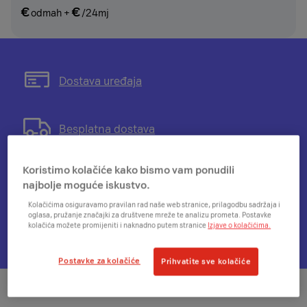
€
€
odmah
+
/24mj
Otvorit
Dostava uređaja
će
se
modal
Otvorit
Besplatna dostava
s
će
informacijama
se
Koristimo kolačiće kako bismo vam ponudili
o
modal
Otvorit
14 dana da se predomisliš
najbolje moguće iskustvo.
mogućnosti
s
će
plaćanja
informacijama
se
Kolačićima osiguravamo pravilan rad naše web stranice, prilagodbu sadržaja i
na
oglasa, pružanje značajki za društvene mreže te analizu prometa. Postavke
o
modal
Otvorit
Dostupnost u A1 centrima
kolačića možete promijeniti i naknadno putem stranice
Izjave o kolačićima.
rate
besplatnoj
s
će
dostavi
informacijama
se
Postavke za kolačiće
Prihvatite sve kolačiće
o
modal
pravu
za
na
provjeru