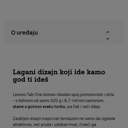
povrat
dostupnosti
u
proizvoda
roku
u
od
A1
14
centrima
O uređaju
dana
Lagani dizajn koji ide kamo
god ti ideš
Lenovo Tab One donosi idealan spoj prenosivosti i stila
– s težinom od samo 320 g i 8,7-inčnim zaslonom,
stane u gotovo svaku torbu
, pa čak i veći džep.
Zaobljen dizajn inspiriran terrazzom ne samo da izgleda
atraktivno, već pruža i udoban hvat, čineći ga