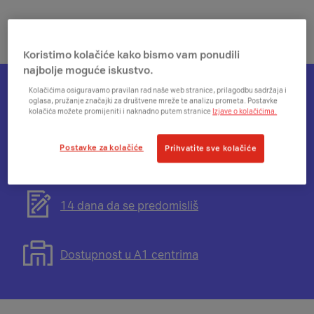
Koristimo kolačiće kako bismo vam ponudili
najbolje moguće iskustvo.
Kolačićima osiguravamo pravilan rad naše web stranice, prilagodbu sadržaja i
oglasa, pružanje značajki za društvene mreže te analizu prometa. Postavke
Otvorit
Plati na rate
kolačića možete promijeniti i naknadno putem stranice
Izjave o kolačićima.
će
se
Postavke za kolačiće
Prihvatite sve kolačiće
modal
Otvorit
Besplatna dostava
s
će
informacijama
se
o
modal
Otvorit
14 dana da se predomisliš
mogućnosti
s
će
plaćanja
informacijama
se
na
o
modal
Otvorit
Dostupnost u A1 centrima
rate
besplatnoj
s
će
dostavi
informacijama
se
o
modal
pravu