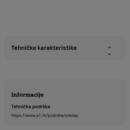
za
na
provjeru
povrat
dostupnosti
u
proizvoda
roku
u
od
A1
14
centrima
dana
Tehničke karakteristike
Informacije
Tehnička podrška
https://www.a1.hr/podrska/uredaji