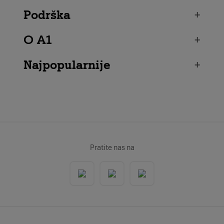
Podrška
+
O A1
+
Najpopularnije
+
Pratite nas na