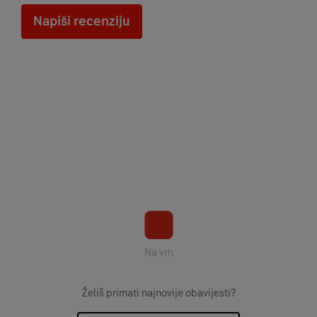
Napiši recenziju
Na vrh
Želiš primati najnovije obavijesti?