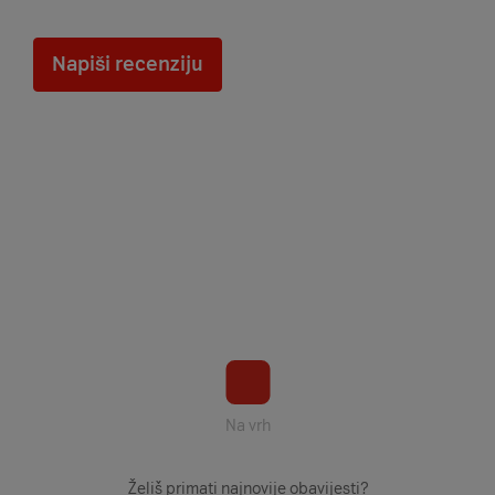
Napiši recenziju
Na vrh
Želiš primati najnovije obavijesti?