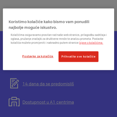
Koristimo kolačiće kako bismo vam ponudili
najbolje moguće iskustvo.
Kolačićima osiguravamo pravilan rad naše web stranice, prilagodbu sadržaja i
oglasa, pružanje značajki za društvene mreže te analizu prometa. Postavke
kolačića možete promijeniti i naknadno putem stranice
Izjave o kolačićima.
Otvorit
Plati na rate
će
Postavke za kolačiće
Prihvatite sve kolačiće
se
modal
Otvorit
Besplatna dostava
s
će
informacijama
se
o
modal
Otvorit
14 dana da se predomisliš
mogućnosti
s
će
plaćanja
informacijama
se
na
o
modal
Otvorit
Dostupnost u A1 centrima
rate
besplatnoj
s
će
dostavi
informacijama
se