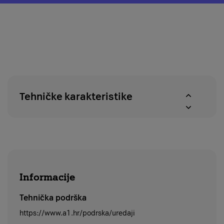
o
modal
pravu
za
na
provjeru
povrat
dostupnosti
u
proizvoda
roku
u
od
A1
14
centrima
dana
Tehničke karakteristike
Informacije
Tehnička podrška
https://www.a1.hr/podrska/uredaji