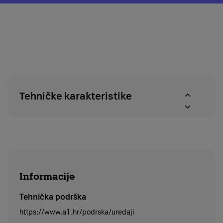
o
modal
pravu
za
na
provjeru
povrat
dostupnosti
u
proizvoda
roku
u
od
A1
14
centrima
dana
Tehničke karakteristike
Informacije
Tehnička podrška
https://www.a1.hr/podrska/uredaji