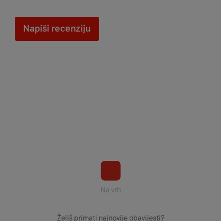
Napiši recenziju
Na vrh
Želiš primati najnovije obavijesti?