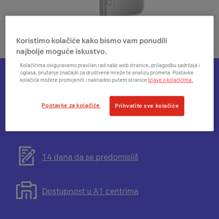
Koristimo kolačiće kako bismo vam ponudili
najbolje moguće iskustvo.
Kolačićima osiguravamo pravilan rad naše web stranice, prilagodbu sadržaja i
oglasa, pružanje značajki za društvene mreže te analizu prometa. Postavke
kolačića možete promijeniti i naknadno putem stranice
Izjave o kolačićima.
Otvorit
Plati na rate
će
Postavke za kolačiće
Prihvatite sve kolačiće
se
modal
Otvorit
Besplatna dostava
s
će
informacijama
se
o
modal
Otvorit
14 dana da se predomisliš
mogućnosti
s
će
plaćanja
informacijama
se
na
o
modal
Otvorit
Dostupnost u A1 centrima
rate
besplatnoj
s
će
dostavi
informacijama
se