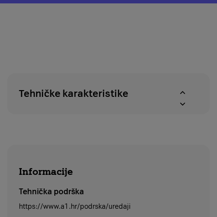
o
modal
pravu
za
na
provjeru
povrat
dostupnosti
u
proizvoda
roku
u
od
A1
14
centrima
dana
Tehničke karakteristike
Informacije
Tehnička podrška
https://www.a1.hr/podrska/uredaji