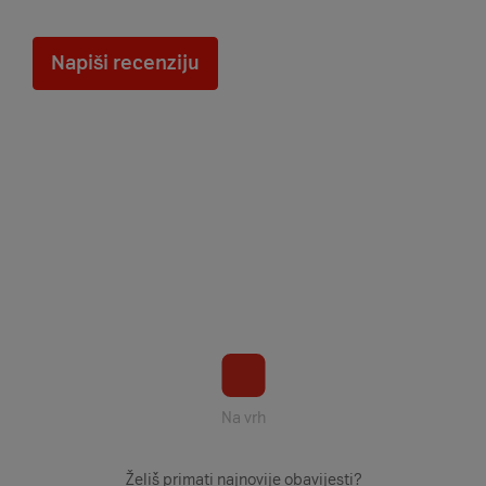
Napiši recenziju
Na vrh
Želiš primati najnovije obavijesti?