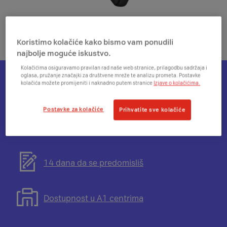
Koristimo kolačiće kako bismo vam ponudili
najbolje moguće iskustvo.
Kolačićima osiguravamo pravilan rad naše web stranice, prilagodbu sadržaja i
oglasa, pružanje značajki za društvene mreže te analizu prometa. Postavke
kolačića možete promijeniti i naknadno putem stranice
Izjave o kolačićima.
Otvorit
Plati na rate
će
Postavke za kolačiće
Prihvatite sve kolačiće
se
modal
Otvorit
Besplatna dostava
s
će
informacijama
se
o
modal
Otvorit
14 dana da se predomisliš
mogućnosti
s
će
plaćanja
informacijama
se
na
o
modal
Otvorit
Dostupnost u A1 centrima
rate
besplatnoj
s
će
dostavi
informacijama
se