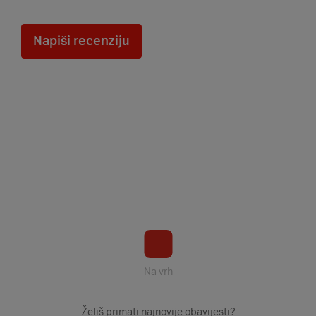
Napiši recenziju
Na vrh
Želiš primati najnovije obavijesti?