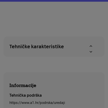
o
modal
pravu
za
na
provjeru
povrat
dostupnosti
u
proizvoda
roku
u
od
A1
14
centrima
dana
Tehničke karakteristike
Informacije
Tehnička podrška
https://www.a1.hr/podrska/uredaji