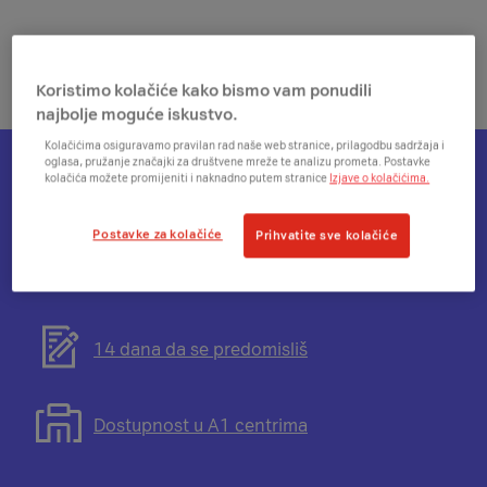
Koristimo kolačiće kako bismo vam ponudili
najbolje moguće iskustvo.
Kolačićima osiguravamo pravilan rad naše web stranice, prilagodbu sadržaja i
oglasa, pružanje značajki za društvene mreže te analizu prometa. Postavke
kolačića možete promijeniti i naknadno putem stranice
Izjave o kolačićima.
Otvorit
Plati na rate
će
Postavke za kolačiće
Prihvatite sve kolačiće
se
modal
Otvorit
Besplatna dostava
s
će
informacijama
se
o
modal
Otvorit
14 dana da se predomisliš
mogućnosti
s
će
plaćanja
informacijama
se
na
o
modal
Otvorit
Dostupnost u A1 centrima
rate
besplatnoj
s
će
dostavi
informacijama
se