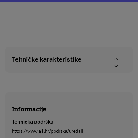
o
modal
pravu
za
na
provjeru
povrat
dostupnosti
u
proizvoda
roku
u
od
A1
14
centrima
dana
Tehničke karakteristike
Informacije
Tehnička podrška
https://www.a1.hr/podrska/uredaji