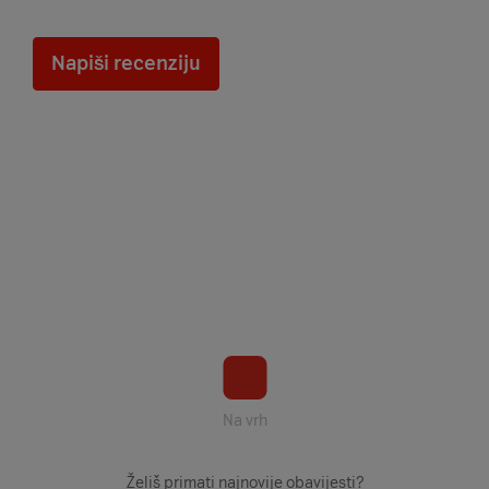
Napiši recenziju
Na vrh
Želiš primati najnovije obavijesti?