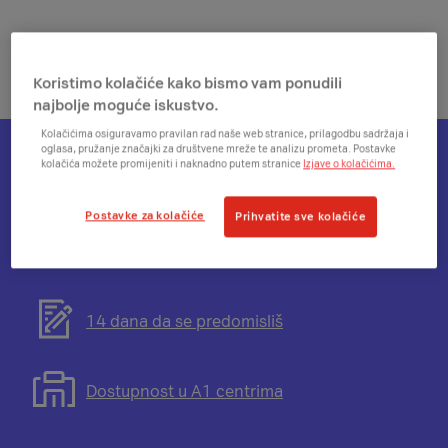
Koristimo kolačiće kako bismo vam ponudili
najbolje moguće iskustvo.
Kolačićima osiguravamo pravilan rad naše web stranice, prilagodbu sadržaja i
oglasa, pružanje značajki za društvene mreže te analizu prometa. Postavke
kolačića možete promijeniti i naknadno putem stranice
Izjave o kolačićima.
Otvorit
Plati na rate
će
Postavke za kolačiće
Prihvatite sve kolačiće
se
modal
Otvorit
Besplatna dostava
s
će
informacijama
se
o
modal
Otvorit
14 dana da se predomisliš
mogućnosti
s
će
plaćanja
informacijama
se
na
o
modal
Otvorit
Dostupnost u A1 centrima
rate
besplatnoj
s
će
dostavi
informacijama
se